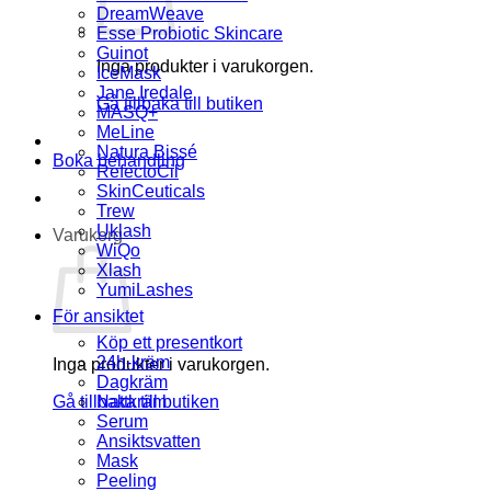
DreamWeave
Esse Probiotic Skincare
Guinot
Inga produkter i varukorgen.
IceMask
Jane Iredale
Gå tillbaka till butiken
MASQ+
MeLine
Natura Bissé
Boka behandling
RefectoCil
SkinCeuticals
Trew
Uklash
Varukorg
WiQo
Xlash
YumiLashes
För ansiktet
Köp ett presentkort
24h-kräm
Inga produkter i varukorgen.
Dagkräm
Gå tillbaka till butiken
Nattkräm
Serum
Ansiktsvatten
Mask
Peeling