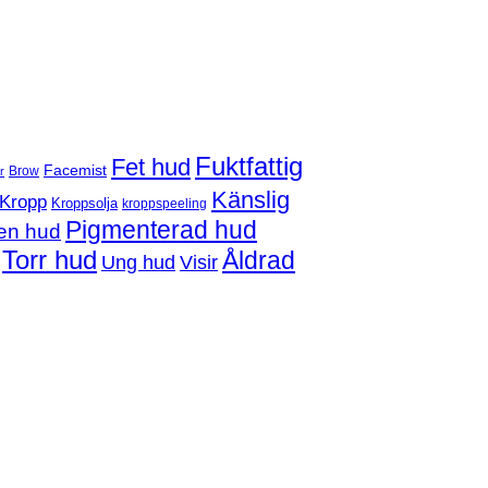
Fuktfattig
Fet hud
Facemist
Brow
r
Känslig
Kropp
Kroppsolja
kroppspeeling
Pigmenterad hud
en hud
Torr hud
Åldrad
Ung hud
Visir