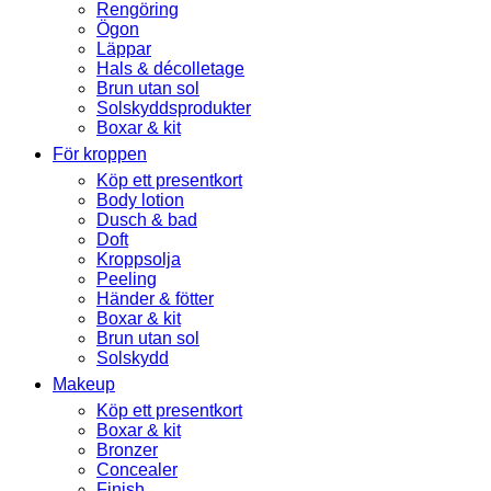
Rengöring
Ögon
Läppar
Hals & décolletage
Brun utan sol
Solskyddsprodukter
Boxar & kit
För kroppen
Köp ett presentkort
Body lotion
Dusch & bad
Doft
Kroppsolja
Peeling
Händer & fötter
Boxar & kit
Brun utan sol
Solskydd
Makeup
Köp ett presentkort
Boxar & kit
Bronzer
Concealer
Finish