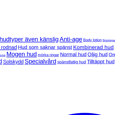
 hudtyper även känslig
Anti-age
Body lotion
Bristninga
Kombinerad hud
 rodnad
Hud som saknar spänst
Mogen hud
Normal hud
Oljig hud
Or
mörka ringar
asma
d
Specialvård
Solskydd
Tilltäppt hud
spänstfattig hud