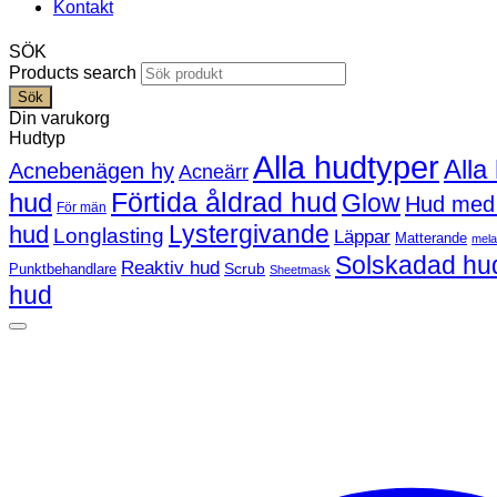
Kontakt
SÖK
Products search
Sök
Din varukorg
Hudtyp
Alla hudtyper
Alla
Acnebenägen hy
Acneärr
Förtida åldrad hud
hud
Glow
Hud med
För män
Lystergivande
hud
Longlasting
Läppar
Matterande
mel
Solskadad hu
Reaktiv hud
Scrub
Punktbehandlare
Sheetmask
hud