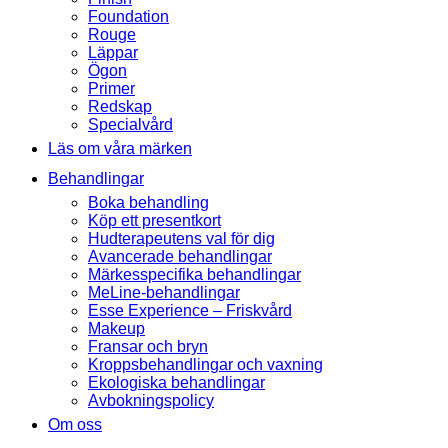
Foundation
Rouge
Läppar
Ögon
Primer
Redskap
Specialvård
Läs om våra märken
Behandlingar
Boka behandling
Köp ett presentkort
Hudterapeutens val för dig
Avancerade behandlingar
Märkesspecifika behandlingar
MeLine-behandlingar
Esse Experience – Friskvård
Makeup
Fransar och bryn
Kroppsbehandlingar och vaxning
Ekologiska behandlingar
Avbokningspolicy
Om oss