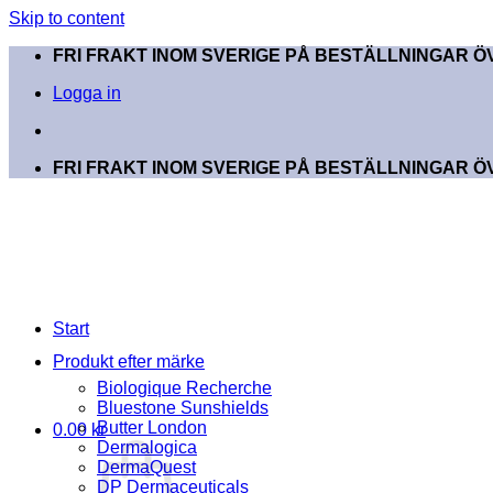
Skip to content
FRI FRAKT INOM SVERIGE PÅ BESTÄLLNINGAR ÖV
Logga in
FRI FRAKT INOM SVERIGE PÅ BESTÄLLNINGAR ÖV
Start
Produkt efter märke
Biologique Recherche
Bluestone Sunshields
Butter London
0.00
kr
Dermalogica
DermaQuest
DP Dermaceuticals