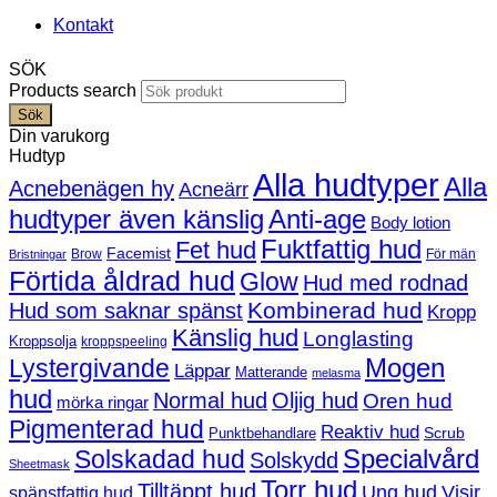
Kontakt
SÖK
Products search
Sök
Din varukorg
Hudtyp
Alla hudtyper
Alla
Acnebenägen hy
Acneärr
hudtyper även känslig
Anti-age
Body lotion
Fuktfattig hud
Fet hud
Facemist
Brow
För män
Bristningar
Förtida åldrad hud
Glow
Hud med rodnad
Kombinerad hud
Hud som saknar spänst
Kropp
Känslig hud
Longlasting
Kroppsolja
kroppspeeling
Mogen
Lystergivande
Läppar
Matterande
melasma
hud
Normal hud
Oljig hud
Oren hud
mörka ringar
Pigmenterad hud
Reaktiv hud
Scrub
Punktbehandlare
Solskadad hud
Specialvård
Solskydd
Sheetmask
Torr hud
Tilltäppt hud
Ung hud
Visir
spänstfattig hud