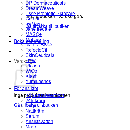
DP Dermaceuticals
DreamWeave
Esse Probiotic Skincare
Inga produkter i varukorgen.
Guinot
IceMask
Gå tillbaka till butiken
Jane Iredale
MASQ+
MeLine
Boka behandling
Natura Bissé
RefectoCil
SkinCeuticals
Trew
Varukorg
Uklash
WiQo
Xlash
YumiLashes
För ansiktet
Inga produkter i varukorgen.
Köp ett presentkort
24h-kräm
Gå tillbaka till butiken
Dagkräm
Nattkräm
Serum
Ansiktsvatten
Mask