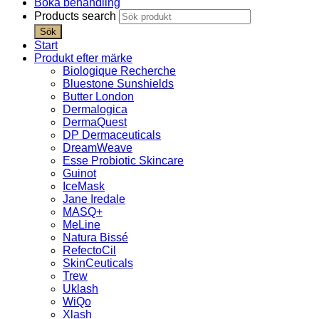
Boka behandling
Products search
Sök
Start
Produkt efter märke
Biologique Recherche
Bluestone Sunshields
Butter London
Dermalogica
DermaQuest
DP Dermaceuticals
DreamWeave
Esse Probiotic Skincare
Guinot
IceMask
Jane Iredale
MASQ+
MeLine
Natura Bissé
RefectoCil
SkinCeuticals
Trew
Uklash
WiQo
Xlash