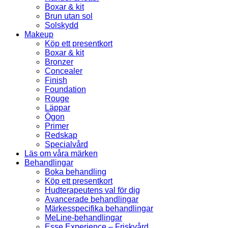
Boxar & kit
Brun utan sol
Solskydd
Makeup
Köp ett presentkort
Boxar & kit
Bronzer
Concealer
Finish
Foundation
Rouge
Läppar
Ögon
Primer
Redskap
Specialvård
Läs om våra märken
Behandlingar
Boka behandling
Köp ett presentkort
Hudterapeutens val för dig
Avancerade behandlingar
Märkesspecifika behandlingar
MeLine-behandlingar
Esse Experience – Friskvård