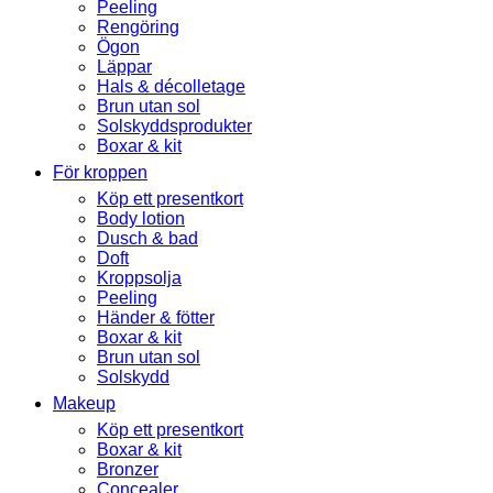
Peeling
Rengöring
Ögon
Läppar
Hals & décolletage
Brun utan sol
Solskyddsprodukter
Boxar & kit
För kroppen
Köp ett presentkort
Body lotion
Dusch & bad
Doft
Kroppsolja
Peeling
Händer & fötter
Boxar & kit
Brun utan sol
Solskydd
Makeup
Köp ett presentkort
Boxar & kit
Bronzer
Concealer