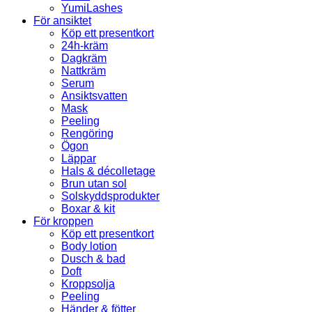
YumiLashes
För ansiktet
Köp ett presentkort
24h-kräm
Dagkräm
Nattkräm
Serum
Ansiktsvatten
Mask
Peeling
Rengöring
Ögon
Läppar
Hals & décolletage
Brun utan sol
Solskyddsprodukter
Boxar & kit
För kroppen
Köp ett presentkort
Body lotion
Dusch & bad
Doft
Kroppsolja
Peeling
Händer & fötter