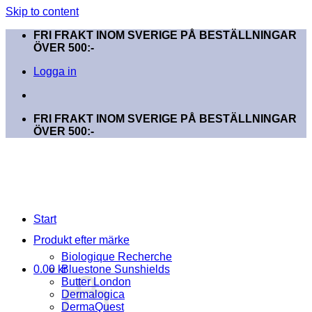
Skip to content
FRI FRAKT INOM SVERIGE PÅ BESTÄLLNINGAR
ÖVER 500:-
Logga in
FRI FRAKT INOM SVERIGE PÅ BESTÄLLNINGAR
ÖVER 500:-
Start
Produkt efter märke
Biologique Recherche
0.00
kr
Bluestone Sunshields
Butter London
Dermalogica
DermaQuest