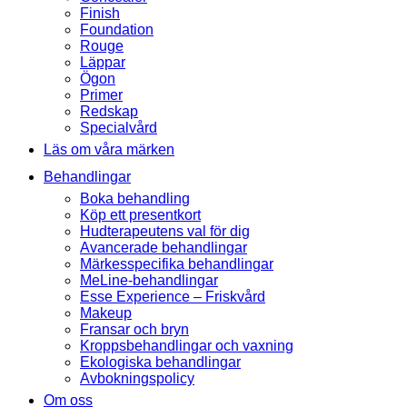
Finish
Foundation
Rouge
Läppar
Ögon
Primer
Redskap
Specialvård
Läs om våra märken
Behandlingar
Boka behandling
Köp ett presentkort
Hudterapeutens val för dig
Avancerade behandlingar
Märkesspecifika behandlingar
MeLine-behandlingar
Esse Experience – Friskvård
Makeup
Fransar och bryn
Kroppsbehandlingar och vaxning
Ekologiska behandlingar
Avbokningspolicy
Om oss