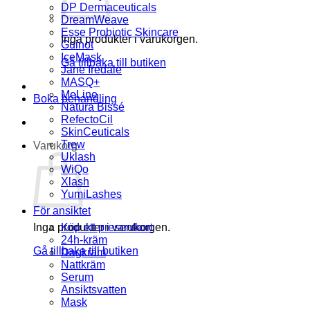
DP Dermaceuticals
DreamWeave
Esse Probiotic Skincare
Inga produkter i varukorgen.
Guinot
IceMask
Gå tillbaka till butiken
Jane Iredale
MASQ+
MeLine
Boka behandling
Natura Bissé
RefectoCil
SkinCeuticals
Trew
Varukorg
Uklash
WiQo
Xlash
YumiLashes
För ansiktet
Inga produkter i varukorgen.
Köp ett presentkort
24h-kräm
Gå tillbaka till butiken
Dagkräm
Nattkräm
Serum
Ansiktsvatten
Mask