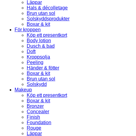
Läppar
Hals & décolletage
Brun utan sol
Solskyddsprodukter
Boxar & kit
För kroppen
Köp ett presentkort
Body lotion
Dusch & bad
Doft
Kroppsolja
Peeling
Händer & fötter
Boxar & kit
Brun utan sol
Solskydd
Makeup
Köp ett presentkort
Boxar & kit
Bronzer
Concealer
Finish
Foundation
Rouge
Läppar