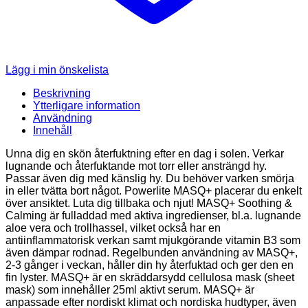
Lägg i min önskelista
Beskrivning
Ytterligare information
Användning
Innehåll
Unna dig en skön återfuktning efter en dag i solen. Verkar
lugnande och återfuktande mot torr eller ansträngd hy.
Passar även dig med känslig hy. Du behöver varken smörja
in eller tvätta bort något. Powerlite MASQ+ placerar du enkelt
över ansiktet. Luta dig tillbaka och njut! MASQ+ Soothing &
Calming är fulladdad med aktiva ingredienser, bl.a. lugnande
aloe vera och trollhassel, vilket också har en
antiinflammatorisk verkan samt mjukgörande vitamin B3 som
även dämpar rodnad. Regelbunden användning av MASQ+,
2-3 gånger i veckan, håller din hy återfuktad och ger den en
fin lyster. MASQ+ är en skräddarsydd cellulosa mask (sheet
mask) som innehåller 25ml aktivt serum. MASQ+ är
anpassade efter nordiskt klimat och nordiska hudtyper, även