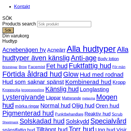
Kontakt
SÖK
Products search
Sök
Din varukorg
Hudtyp
Alla hudtyper
Alla
Acnebenägen hy
Acneärr
hudtyper även känslig
Anti-age
Body lotion
Fuktfattig hud
Fet hud
Facemist
Brow
För män
Bristningar
Förtida åldrad hud
Glow
Hud med rodnad
Kombinerad hud
Hud som saknar spänst
Kropp
Känslig hud
Longlasting
Kroppsolja
kroppspeeling
Mogen
Lystergivande
Läppar
Matterande
melasma
hud
Normal hud
Oljig hud
Oren hud
mörka ringar
Pigmenterad hud
Reaktiv hud
Scrub
Punktbehandlare
Solskadad hud
Specialvård
Solskydd
Sheetmask
Torr hud
Tilltäppt hud
Ung hud
Visir
spänstfattig hud