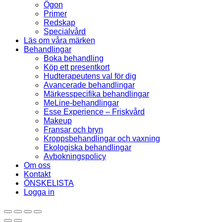
Ögon
Primer
Redskap
Specialvård
Läs om våra märken
Behandlingar
Boka behandling
Köp ett presentkort
Hudterapeutens val för dig
Avancerade behandlingar
Märkesspecifika behandlingar
MeLine-behandlingar
Esse Experience – Friskvård
Makeup
Fransar och bryn
Kroppsbehandlingar och vaxning
Ekologiska behandlingar
Avbokningspolicy
Om oss
Kontakt
ÖNSKELISTA
Logga in