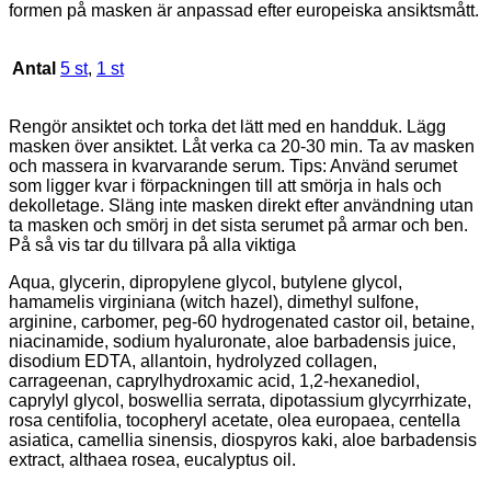
formen på masken är anpassad efter europeiska ansiktsmått.
Antal
5 st
,
1 st
Rengör ansiktet och torka det lätt med en handduk. Lägg
masken över ansiktet. Låt verka ca 20-30 min. Ta av masken
och massera in kvarvarande serum. Tips: Använd serumet
som ligger kvar i förpackningen till att smörja in hals och
dekolletage. Släng inte masken direkt efter användning utan
ta masken och smörj in det sista serumet på armar och ben.
På så vis tar du tillvara på alla viktiga
Aqua, glycerin, dipropylene glycol, butylene glycol,
hamamelis virginiana (witch hazel), dimethyl sulfone,
arginine, carbomer, peg-60 hydrogenated castor oil, betaine,
niacinamide, sodium hyaluronate, aloe barbadensis juice,
disodium EDTA, allantoin, hydrolyzed collagen,
carrageenan, caprylhydroxamic acid, 1,2-hexanediol,
caprylyl glycol, boswellia serrata, dipotassium glycyrrhizate,
rosa centifolia, tocopheryl acetate, olea europaea, centella
asiatica, camellia sinensis, diospyros kaki, aloe barbadensis
extract, althaea rosea, eucalyptus oil.