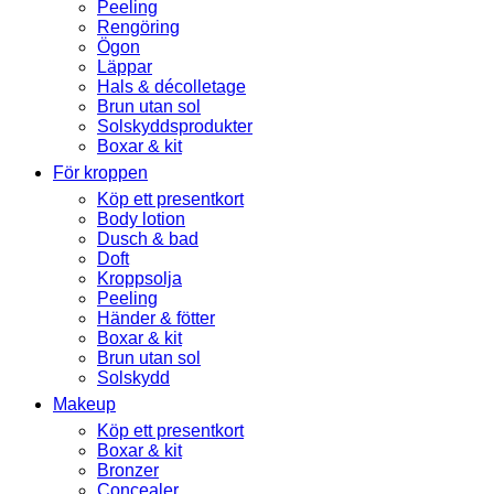
Peeling
Rengöring
Ögon
Läppar
Hals & décolletage
Brun utan sol
Solskyddsprodukter
Boxar & kit
För kroppen
Köp ett presentkort
Body lotion
Dusch & bad
Doft
Kroppsolja
Peeling
Händer & fötter
Boxar & kit
Brun utan sol
Solskydd
Makeup
Köp ett presentkort
Boxar & kit
Bronzer
Concealer