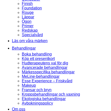
Finish
Foundation
Rouge
Läppar
Ögon
Primer
Redskap
Specialvård
Läs om våra märken
Behandlingar
Boka behandling
Köp ett presentkort
Hudterapeutens val för dig
Avancerade behandlingar
Märkesspecifika behandlingar
MeLine-behandlingar
Esse Experience – Friskvård
Makeup
Fransar och bryn
Kroppsbehandlingar och vaxning
Ekologiska behandlingar
Avbokningspolicy
Om oss