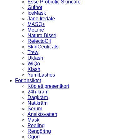
Esse Probiotic Skincare
Guinot
IceMask
Jane Iredale
MASQ+
MeLine
Natura Bissé
RefectoCil
SkinCeuticals
Trew
Uklash
WiQo
Xlash
YumiLashes
För ansiktet
Köp ett presentkort
24h-kräm
Dagkräm
Nattkräm
Serum
Ansiktsvatten
Mask
Peeling
Rengöring
Ögon