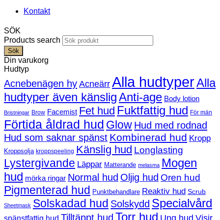
Kontakt
SÖK
Products search
Sök
Din varukorg
Hudtyp
Alla hudtyper
Alla
Acnebenägen hy
Acneärr
hudtyper även känslig
Anti-age
Body lotion
Fuktfattig hud
Fet hud
Facemist
Brow
För män
Bristningar
Förtida åldrad hud
Glow
Hud med rodnad
Kombinerad hud
Hud som saknar spänst
Kropp
Känslig hud
Longlasting
Kroppsolja
kroppspeeling
Mogen
Lystergivande
Läppar
Matterande
melasma
hud
Normal hud
Oljig hud
Oren hud
mörka ringar
Pigmenterad hud
Reaktiv hud
Scrub
Punktbehandlare
Solskadad hud
Specialvård
Solskydd
Sheetmask
Torr hud
Tilltäppt hud
Ung hud
Visir
spänstfattig hud