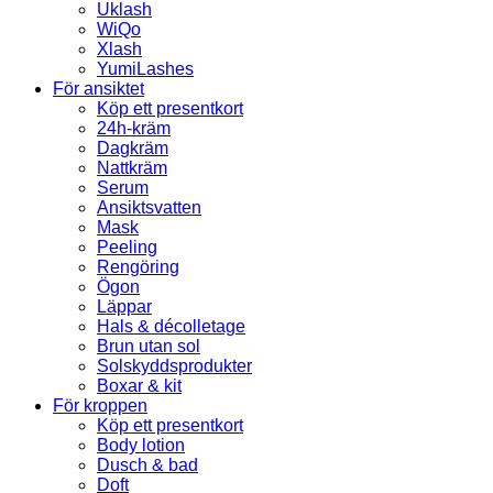
Uklash
WiQo
Xlash
YumiLashes
För ansiktet
Köp ett presentkort
24h-kräm
Dagkräm
Nattkräm
Serum
Ansiktsvatten
Mask
Peeling
Rengöring
Ögon
Läppar
Hals & décolletage
Brun utan sol
Solskyddsprodukter
Boxar & kit
För kroppen
Köp ett presentkort
Body lotion
Dusch & bad
Doft