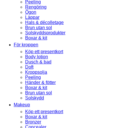
Peeling
Rengöring
Ögon
Läppar
Hals & décolletage
Brun utan sol
Solskyddsprodukter
Boxar & kit
För kroppen
Köp ett presentkort
Body lotion
Dusch & bad
Doft
Kroppsolja
Peeling
Händer & fötter
Boxar & kit
Brun utan sol
Solskydd
Makeup
Köp ett presentkort
Boxar & kit
Bronzer
Concealer