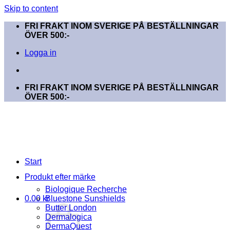
Skip to content
FRI FRAKT INOM SVERIGE PÅ BESTÄLLNINGAR
ÖVER 500:-
Logga in
FRI FRAKT INOM SVERIGE PÅ BESTÄLLNINGAR
ÖVER 500:-
Start
Produkt efter märke
Biologique Recherche
0.00
kr
Bluestone Sunshields
Butter London
Dermalogica
DermaQuest