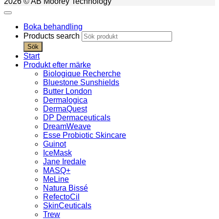
2026 © AB Moorey Technology
Boka behandling
Products search
Sök
Start
Produkt efter märke
Biologique Recherche
Bluestone Sunshields
Butter London
Dermalogica
DermaQuest
DP Dermaceuticals
DreamWeave
Esse Probiotic Skincare
Guinot
IceMask
Jane Iredale
MASQ+
MeLine
Natura Bissé
RefectoCil
SkinCeuticals
Trew