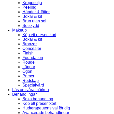
Kroppsolja
Peeling
Händer & fötter
Boxar & kit
Brun utan sol
Solskydd
Makeup
Köp ett presentkort
Boxar & kit
Bronzer
Concealer
Finish
Foundation
Rouge
Läppar
Ögon
Primer
Redskap
Specialvård
Läs om våra märken
Behandlingar
Boka behandling
Köp ett presentkort
Hudterapeutens val för dig
Avancerade behandlingar