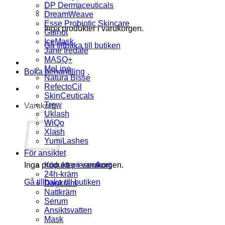
DP Dermaceuticals
DreamWeave
Esse Probiotic Skincare
Inga produkter i varukorgen.
Guinot
IceMask
Gå tillbaka till butiken
Jane Iredale
MASQ+
MeLine
Boka behandling
Natura Bissé
RefectoCil
SkinCeuticals
Trew
Varukorg
Uklash
WiQo
Xlash
YumiLashes
För ansiktet
Inga produkter i varukorgen.
Köp ett presentkort
24h-kräm
Gå tillbaka till butiken
Dagkräm
Nattkräm
Serum
Ansiktsvatten
Mask