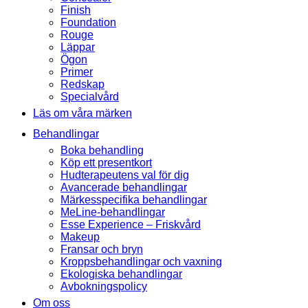
Finish
Foundation
Rouge
Läppar
Ögon
Primer
Redskap
Specialvård
Läs om våra märken
Behandlingar
Boka behandling
Köp ett presentkort
Hudterapeutens val för dig
Avancerade behandlingar
Märkesspecifika behandlingar
MeLine-behandlingar
Esse Experience – Friskvård
Makeup
Fransar och bryn
Kroppsbehandlingar och vaxning
Ekologiska behandlingar
Avbokningspolicy
Om oss