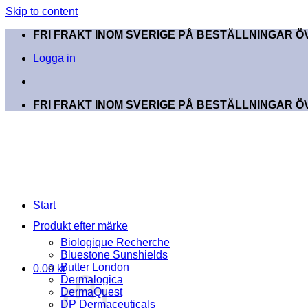
Skip to content
FRI FRAKT INOM SVERIGE PÅ BESTÄLLNINGAR ÖV
Logga in
FRI FRAKT INOM SVERIGE PÅ BESTÄLLNINGAR ÖV
Start
Produkt efter märke
Biologique Recherche
Bluestone Sunshields
Butter London
0.00
kr
Dermalogica
DermaQuest
DP Dermaceuticals