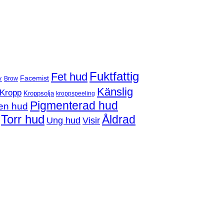
Fuktfattig
Fet hud
Facemist
Brow
r
Känslig
Kropp
Kroppsolja
kroppspeeling
Pigmenterad hud
en hud
Torr hud
Åldrad
Ung hud
Visir