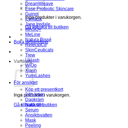
DreamWeave
Esse Probiotic Skincare
Guinot
Inga produkter i varukorgen.
IceMask
Jane Iredale
Gå tillbaka till butiken
MASQ+
MeLine
Natura Bissé
Boka behandling
RefectoCil
SkinCeuticals
Trew
Uklash
Varukorg
WiQo
Xlash
YumiLashes
För ansiktet
Köp ett presentkort
24h-kräm
Inga produkter i varukorgen.
Dagkräm
Gå tillbaka till butiken
Nattkräm
Serum
Ansiktsvatten
Mask
Peeling