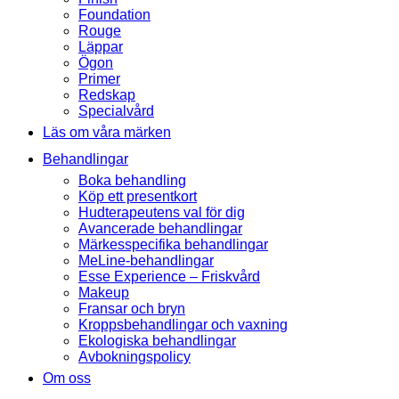
Foundation
Rouge
Läppar
Ögon
Primer
Redskap
Specialvård
Läs om våra märken
Behandlingar
Boka behandling
Köp ett presentkort
Hudterapeutens val för dig
Avancerade behandlingar
Märkesspecifika behandlingar
MeLine-behandlingar
Esse Experience – Friskvård
Makeup
Fransar och bryn
Kroppsbehandlingar och vaxning
Ekologiska behandlingar
Avbokningspolicy
Om oss