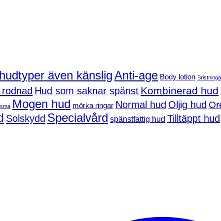
 hudtyper även känslig
Anti-age
Body lotion
Bristninga
Kombinerad hud
 rodnad
Hud som saknar spänst
Mogen hud
Normal hud
Oljig hud
Or
mörka ringar
asma
d
Specialvård
Solskydd
Tilltäppt hud
spänstfattig hud