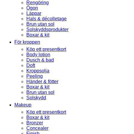
Rengöring
Ögon
Läppar
Hals & décolletage
Brun utan sol
Solskyddsprodukter
Boxar & kit
För kroppen
Köp ett presentkort
Body lotion
Dusch & bad
Doft
Kroppsolja
Peeling
Händer & fötter
Boxar & kit
Brun utan sol
Solskydd
Makeup
Köp ett presentkort
Boxar & kit
Bronzer
Concealer
Finish