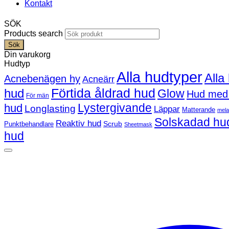
Kontakt
SÖK
Products search
Sök
Din varukorg
Hudtyp
Alla hudtyper
Alla
Acnebenägen hy
Acneärr
Förtida åldrad hud
hud
Glow
Hud med
För män
Lystergivande
hud
Longlasting
Läppar
Matterande
mel
Solskadad hu
Reaktiv hud
Scrub
Punktbehandlare
Sheetmask
hud