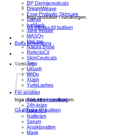
DP Dermaceuticals
DreamWeave
Esse Probiotic Skincare
Inga produkter i varukorgen.
Guinot
IceMask
Gå tillbaka till butiken
Jane Iredale
MASQ+
MeLine
Boka behandling
Natura Bissé
RefectoCil
SkinCeuticals
Trew
Varukorg
Uklash
WiQo
Xlash
YumiLashes
För ansiktet
Inga produkter i varukorgen.
Köp ett presentkort
24h-kräm
Gå tillbaka till butiken
Dagkräm
Nattkräm
Serum
Ansiktsvatten
Mask