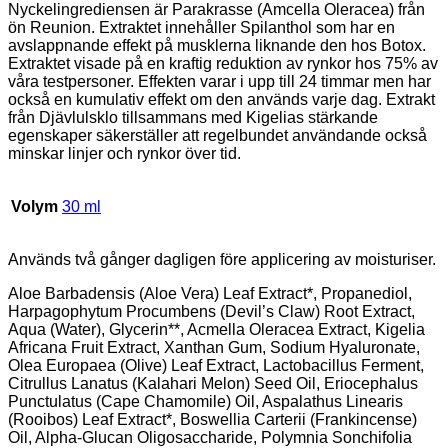
Nyckelingrediensen är Parakrasse (Amcella Oleracea) från
ön Reunion. Extraktet innehåller Spilanthol som har en
avslappnande effekt på musklerna liknande den hos Botox.
Extraktet visade på en kraftig reduktion av rynkor hos 75% av
våra testpersoner. Effekten varar i upp till 24 timmar men har
också en kumulativ effekt om den används varje dag. Extrakt
från Djävlulsklo tillsammans med Kigelias stärkande
egenskaper säkerställer att regelbundet användande också
minskar linjer och rynkor över tid.
Volym
30 ml
Används två gånger dagligen före applicering av moisturiser.
Aloe Barbadensis (Aloe Vera) Leaf Extract*, Propanediol,
Harpagophytum Procumbens (Devil’s Claw) Root Extract,
Aqua (Water), Glycerin**, Acmella Oleracea Extract, Kigelia
Africana Fruit Extract, Xanthan Gum, Sodium Hyaluronate,
Olea Europaea (Olive) Leaf Extract, Lactobacillus Ferment,
Citrullus Lanatus (Kalahari Melon) Seed Oil, Eriocephalus
Punctulatus (Cape Chamomile) Oil, Aspalathus Linearis
(Rooibos) Leaf Extract*, Boswellia Carterii (Frankincense)
Oil, Alpha-Glucan Oligosaccharide, Polymnia Sonchifolia