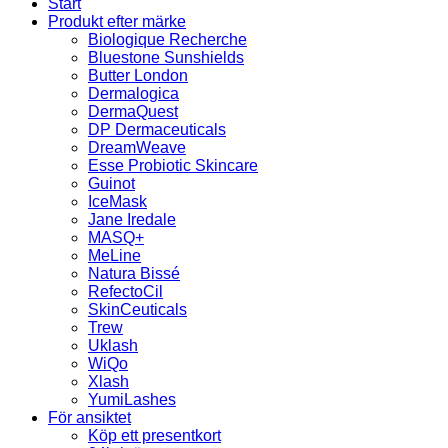
Start
Produkt efter märke
Biologique Recherche
Bluestone Sunshields
Butter London
Dermalogica
DermaQuest
DP Dermaceuticals
DreamWeave
Esse Probiotic Skincare
Guinot
IceMask
Jane Iredale
MASQ+
MeLine
Natura Bissé
RefectoCil
SkinCeuticals
Trew
Uklash
WiQo
Xlash
YumiLashes
För ansiktet
Köp ett presentkort