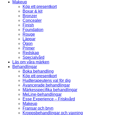
Makeup
Köp ett presentkort
Boxar & kit
Bronzer
Concealer
Finish
Foundation
Rouge
Läppar
Ögon
Primer
Redskap
Specialvård
Läs om våra märken
Behandlingar
Boka behandling
Köp ett presentkort
Hudterapeutens val för dig
Avancerade behandlingar
Märkesspecifika behandlingar
MeLine-behandlingar
Esse Experience – Friskvård
Makeup
Fransar och bryn
Kroppsbehandlingar och vaxning