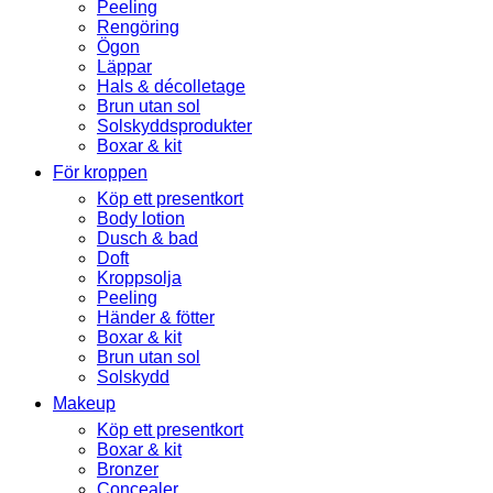
Peeling
Rengöring
Ögon
Läppar
Hals & décolletage
Brun utan sol
Solskyddsprodukter
Boxar & kit
För kroppen
Köp ett presentkort
Body lotion
Dusch & bad
Doft
Kroppsolja
Peeling
Händer & fötter
Boxar & kit
Brun utan sol
Solskydd
Makeup
Köp ett presentkort
Boxar & kit
Bronzer
Concealer