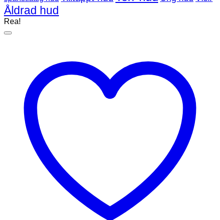
Åldrad hud
Rea!