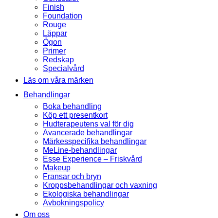
Finish
Foundation
Rouge
Läppar
Ögon
Primer
Redskap
Specialvård
Läs om våra märken
Behandlingar
Boka behandling
Köp ett presentkort
Hudterapeutens val för dig
Avancerade behandlingar
Märkesspecifika behandlingar
MeLine-behandlingar
Esse Experience – Friskvård
Makeup
Fransar och bryn
Kroppsbehandlingar och vaxning
Ekologiska behandlingar
Avbokningspolicy
Om oss