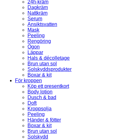
24h-kräm
Dagkräm
Nattkräm
Serum
Ansiktsvatten
Mask
Peeling
Rengöring
Ögon
Läppar
Hals & décolletage
Brun utan sol
Solskyddsprodukter
Boxar & kit
För kroppen
Köp ett presentkort
Body lotion
Dusch & bad
Doft
Kroppsolja
Peeling
Händer & fötter
Boxar & kit
Brun utan sol
Solskydd