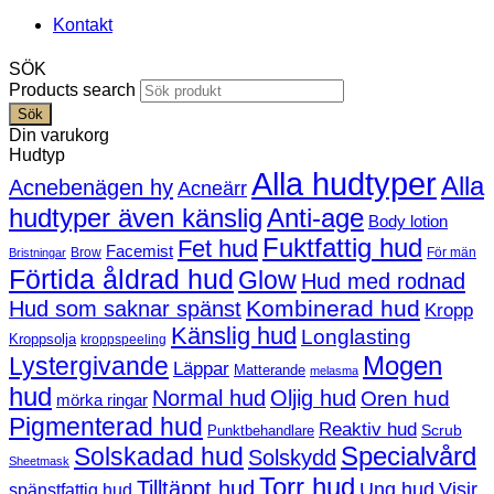
Kontakt
SÖK
Products search
Sök
Din varukorg
Hudtyp
Alla hudtyper
Alla
Acnebenägen hy
Acneärr
hudtyper även känslig
Anti-age
Body lotion
Fuktfattig hud
Fet hud
Facemist
Brow
För män
Bristningar
Förtida åldrad hud
Glow
Hud med rodnad
Kombinerad hud
Hud som saknar spänst
Kropp
Känslig hud
Longlasting
Kroppsolja
kroppspeeling
Mogen
Lystergivande
Läppar
Matterande
melasma
hud
Normal hud
Oljig hud
Oren hud
mörka ringar
Pigmenterad hud
Reaktiv hud
Scrub
Punktbehandlare
Solskadad hud
Specialvård
Solskydd
Sheetmask
Torr hud
Tilltäppt hud
Ung hud
Visir
spänstfattig hud