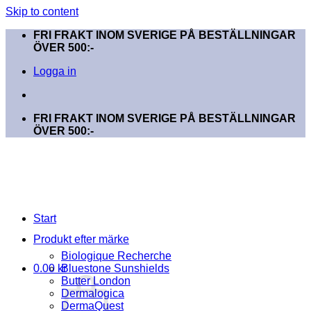
Skip to content
FRI FRAKT INOM SVERIGE PÅ BESTÄLLNINGAR
ÖVER 500:-
Logga in
FRI FRAKT INOM SVERIGE PÅ BESTÄLLNINGAR
ÖVER 500:-
Start
Produkt efter märke
Biologique Recherche
0.00
kr
Bluestone Sunshields
Butter London
Dermalogica
DermaQuest