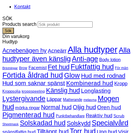
Kontakt
SÖK
Products search
Sök
Din varukorg
Hudtyp
Alla hudtyper
Alla
Acnebenägen hy
Acneärr
hudtyper även känslig
Anti-age
Body lotion
Fuktfattig hud
Fet hud
Facemist
Brow
För män
Bristningar
Förtida åldrad hud
Glow
Hud med rodnad
Kombinerad hud
Hud som saknar spänst
Kropp
Känslig hud
Longlasting
Kroppsolja
kroppspeeling
Mogen
Lystergivande
Läppar
Matterande
melasma
hud
Normal hud
Oljig hud
Oren hud
mörka ringar
Pigmenterad hud
Reaktiv hud
Scrub
Punktbehandlare
Solskadad hud
Specialvård
Solskydd
Sheetmask
Torr hud
Tilltäppt hud
Ung hud
Visir
spänstfattig hud