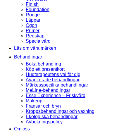
Finish
Foundation
Rouge
Läppar
Ögon
Primer
Redskap
Specialvård
Läs om våra märken
Behandlingar
Boka behandling
Köp ett presentkort
Hudterapeutens val för dig
Avancerade behandlingar
Märkesspecifika behandlingar
MeLine-behandlingar
Esse Experience – Friskvård
Makeup
Fransar och bryn
Kroppsbehandlingar och vaxning
Ekologiska behandlingar
Avbokningspolicy
Om oss