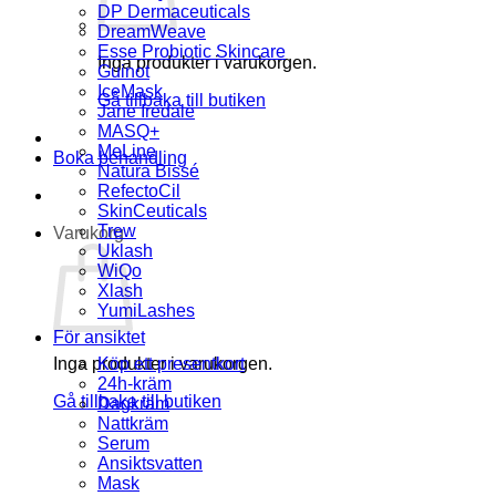
DP Dermaceuticals
DreamWeave
Esse Probiotic Skincare
Inga produkter i varukorgen.
Guinot
IceMask
Gå tillbaka till butiken
Jane Iredale
MASQ+
MeLine
Boka behandling
Natura Bissé
RefectoCil
SkinCeuticals
Trew
Varukorg
Uklash
WiQo
Xlash
YumiLashes
För ansiktet
Inga produkter i varukorgen.
Köp ett presentkort
24h-kräm
Gå tillbaka till butiken
Dagkräm
Nattkräm
Serum
Ansiktsvatten
Mask