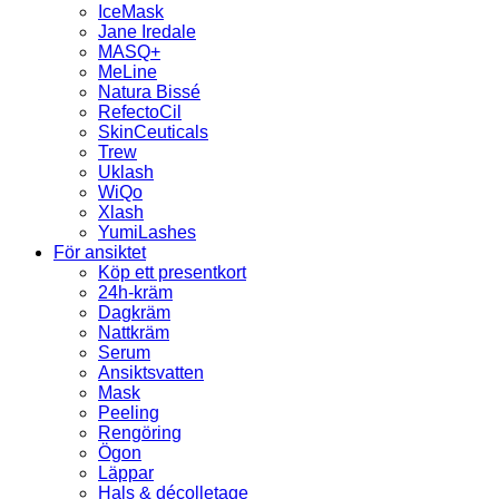
IceMask
Jane Iredale
MASQ+
MeLine
Natura Bissé
RefectoCil
SkinCeuticals
Trew
Uklash
WiQo
Xlash
YumiLashes
För ansiktet
Köp ett presentkort
24h-kräm
Dagkräm
Nattkräm
Serum
Ansiktsvatten
Mask
Peeling
Rengöring
Ögon
Läppar
Hals & décolletage