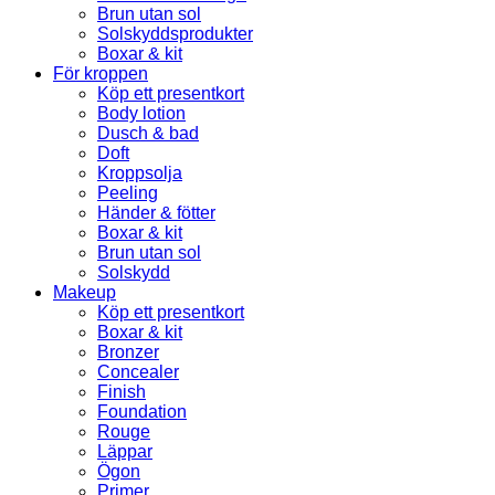
Brun utan sol
Solskyddsprodukter
Boxar & kit
För kroppen
Köp ett presentkort
Body lotion
Dusch & bad
Doft
Kroppsolja
Peeling
Händer & fötter
Boxar & kit
Brun utan sol
Solskydd
Makeup
Köp ett presentkort
Boxar & kit
Bronzer
Concealer
Finish
Foundation
Rouge
Läppar
Ögon
Primer