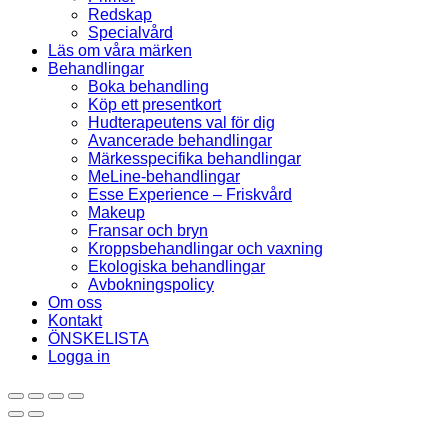
Redskap
Specialvård
Läs om våra märken
Behandlingar
Boka behandling
Köp ett presentkort
Hudterapeutens val för dig
Avancerade behandlingar
Märkesspecifika behandlingar
MeLine-behandlingar
Esse Experience – Friskvård
Makeup
Fransar och bryn
Kroppsbehandlingar och vaxning
Ekologiska behandlingar
Avbokningspolicy
Om oss
Kontakt
ÖNSKELISTA
Logga in