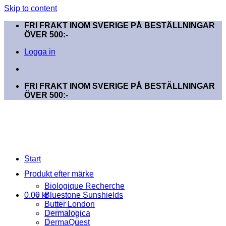
Skip to content
FRI FRAKT INOM SVERIGE PÅ BESTÄLLNINGAR
ÖVER 500:-
Logga in
FRI FRAKT INOM SVERIGE PÅ BESTÄLLNINGAR
ÖVER 500:-
Start
Produkt efter märke
Biologique Recherche
0.00
kr
Bluestone Sunshields
Butter London
Dermalogica
DermaQuest