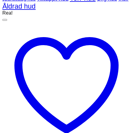
Åldrad hud
Rea!