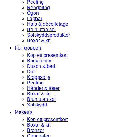
Peeling
Rengöring
Ögon
Läppar
Hals & décolletage
Brun utan sol
Solskyddsprodukter
Boxar & kit
För kroppen
Köp ett presentkort
Body lotion
Dusch & bad
Doft
Kroppsolja
Peeling
Händer & fötter
Boxar & kit
Brun utan sol
Solskydd
Makeup
Köp ett presentkort
Boxar & kit
Bronzer
Concealer