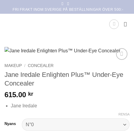
Skip
FRI FRAKT INOM SVERIGE PÅ BESTÄLLNINGAR ÖVER 500:-
to
content
Lägg i
MAKEUP
/
CONCEALER
min
Jane Iredale Enlighten Plus™ Under-Eye
önskelista
Concealer
615.00
kr
Jane Iredale
RENSA
Nyans