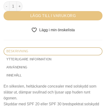
Jane Iredale Enlighten Plus™ Under-Eye Concealer mängd
LÄGG TILL I VARUKORG
Lägg i min önskelista
BESKRIVNING
YTTERLIGARE INFORMATION
ANVÄNDNING
INNEHÅLL
En silkeslen, heltäckande concealer med solskydd som
slätar ut, dämpar svullnad och ljusar upp huden runt
ögonen.
Skyddar med SPF 20 eller SPF 30 bredspektrat solskydd