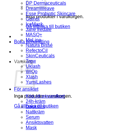
DP Dermaceuticals
DreamWeave
Esse Probiotic Skincare
Inga produkter i varukorgen.
Guinot
IceMask
Gå tillbaka till butiken
Jane Iredale
MASQ+
MeLine
Boka behandling
Natura Bissé
RefectoCil
SkinCeuticals
Trew
Varukorg
Uklash
WiQo
Xlash
YumiLashes
För ansiktet
Inga produkter i varukorgen.
Köp ett presentkort
24h-kräm
Gå tillbaka till butiken
Dagkräm
Nattkräm
Serum
Ansiktsvatten
Mask