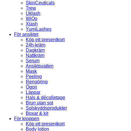
SkinCeuticals
Trew
Uklash
WiQo
Xlash
YumiLashes
För ansiktet
Köp ett presentkort
24h-kräm
Dagkräm
Nattkräm
Serum
Ansiktsvatten
Mask
Peeling
Rengöring
Ögon
Läppar
Hals & décolletage
Brun utan sol
Solskyddsprodukter
Boxar & kit
För kroppen
Köp ett presentkort
Body lotion