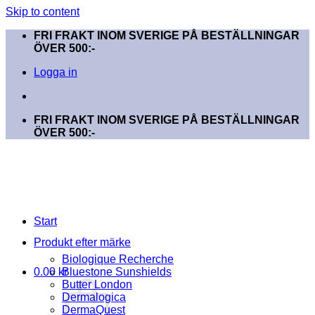
Skip to content
FRI FRAKT INOM SVERIGE PÅ BESTÄLLNINGAR
ÖVER 500:-
Logga in
FRI FRAKT INOM SVERIGE PÅ BESTÄLLNINGAR
ÖVER 500:-
Start
Produkt efter märke
Biologique Recherche
0.00
kr
Bluestone Sunshields
Butter London
Dermalogica
DermaQuest