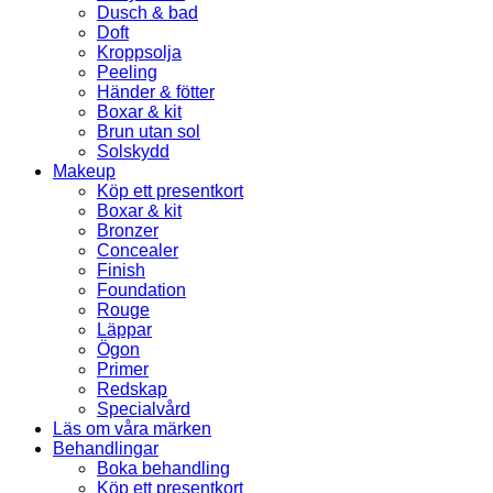
Dusch & bad
Doft
Kroppsolja
Peeling
Händer & fötter
Boxar & kit
Brun utan sol
Solskydd
Makeup
Köp ett presentkort
Boxar & kit
Bronzer
Concealer
Finish
Foundation
Rouge
Läppar
Ögon
Primer
Redskap
Specialvård
Läs om våra märken
Behandlingar
Boka behandling
Köp ett presentkort