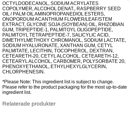
OCTYLDODECANOL, SODIUM ACRYLATES
COPOLYMER, ALCOHOL DENAT., RASPBERRY SEED
OIL / PALM OIL AMINOPROPANEDIOL ESTERS,
ONOPORDUM ACANTHIUM FLOWER/LEAF/STEM
EXTRACT, GLYCINE SOJA (SOYBEAN) OIL, RHIZOBIAN
GUM, TRIPEPTIDE-1, PALMITOYL OLIGOPEPTIDE,
PALMITOYL TETRAPEPTIDE-7, SALICYLIC ACID,
DIMETHYLMETHOXY CHROMANOL, SODIUM LACTATE,
SODIUM HYALURONATE, XANTHAN GUM, CETYL
PALMITATE, LECITHIN, TOCOPHEROL, DEXTRAN,
CETEARETH-20, CETYL ALCOHOL, CETEARETH-12,
CETEARYL ALCOHOL, CARBOMER, POLYSORBATE 20,
PHENOXYETHANOL, ETHYLHEXYLGLYCERIN,
CHLORPHENESIN.
*Please Note: This ingredient list is subject to change.
Please refer to the product packaging for the most up-to-date
ingredient list.
Relaterade produkter