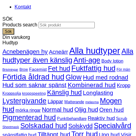
Kontakt
SÖK
Products search
Sök
Din varukorg
Hudtyp
Alla hudtyper
Alla
Acnebenägen hy
Acneärr
hudtyper även känslig
Anti-age
Body lotion
Fuktfattig hud
Fet hud
Facemist
Brow
För män
Bristningar
Förtida åldrad hud
Glow
Hud med rodnad
Kombinerad hud
Hud som saknar spänst
Kropp
Känslig hud
Longlasting
Kroppsolja
kroppspeeling
Mogen
Lystergivande
Läppar
Matterande
melasma
hud
Normal hud
Oljig hud
Oren hud
mörka ringar
Pigmenterad hud
Reaktiv hud
Scrub
Punktbehandlare
Solskadad hud
Specialvård
Solskydd
Sheetmask
Torr hud
Tilltäppt hud
Ung hud
Visir
spänstfattig hud