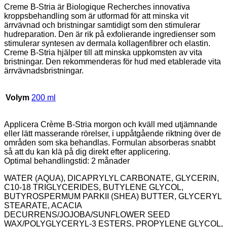
Creme B-Stria är Biologique Recherches innovativa
kroppsbehandling som är utformad för att minska vit
ärrvävnad och bristningar samtidigt som den stimulerar
hudreparation. Den är rik på exfolierande ingredienser som
stimulerar syntesen av dermala kollagenfibrer och elastin.
Creme B-Stria hjälper till att minska uppkomsten av vita
bristningar. Den rekommenderas för hud med etablerade vita
ärrvävnadsbristningar.
Volym
200 ml
Applicera Crème B-Stria morgon och kväll med utjämnande
eller lätt masserande rörelser, i uppåtgående riktning över de
områden som ska behandlas. Formulan absorberas snabbt
så att du kan klä på dig direkt efter applicering.
Optimal behandlingstid: 2 månader
WATER (AQUA), DICAPRYLYL CARBONATE, GLYCERIN,
C10-18 TRIGLYCERIDES, BUTYLENE GLYCOL,
BUTYROSPERMUM PARKII (SHEA) BUTTER, GLYCERYL
STEARATE, ACACIA
DECURRENS/JOJOBA/SUNFLOWER SEED
WAX/POLYGLYCERYL-3 ESTERS, PROPYLENE GLYCOL,