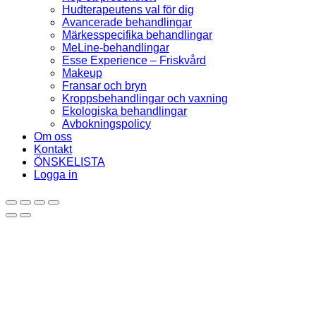
Hudterapeutens val för dig
Avancerade behandlingar
Märkesspecifika behandlingar
MeLine-behandlingar
Esse Experience – Friskvård
Makeup
Fransar och bryn
Kroppsbehandlingar och vaxning
Ekologiska behandlingar
Avbokningspolicy
Om oss
Kontakt
ÖNSKELISTA
Logga in