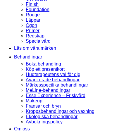
Finish
Foundation
Rouge
Läppar
Ögon
Primer
Redskap
Specialvård
Läs om våra märken
Behandlingar
Boka behandling
Köp ett presentkort
Hudterapeutens val för dig
Avancerade behandlingar
Märkesspecifika behandlingar
MeLine-behandlingar
Esse Experience – Friskvård
Makeup
Fransar och bryn
Kroppsbehandlingar och vaxning
Ekologiska behandlingar
Avbokningspolicy
Om oss