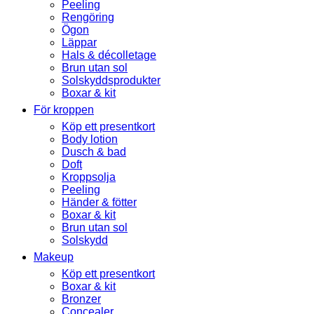
Peeling
Rengöring
Ögon
Läppar
Hals & décolletage
Brun utan sol
Solskyddsprodukter
Boxar & kit
För kroppen
Köp ett presentkort
Body lotion
Dusch & bad
Doft
Kroppsolja
Peeling
Händer & fötter
Boxar & kit
Brun utan sol
Solskydd
Makeup
Köp ett presentkort
Boxar & kit
Bronzer
Concealer