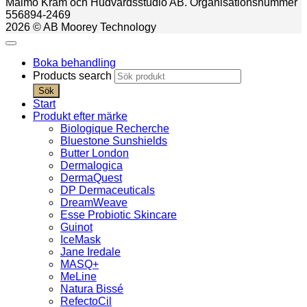
Malmö Kräm och Hudvårdsstudio AB. Organisationsnummer
556894-2469
2026 © AB Moorey Technology
Boka behandling
Products search
Sök
Start
Produkt efter märke
Biologique Recherche
Bluestone Sunshields
Butter London
Dermalogica
DermaQuest
DP Dermaceuticals
DreamWeave
Esse Probiotic Skincare
Guinot
IceMask
Jane Iredale
MASQ+
MeLine
Natura Bissé
RefectoCil