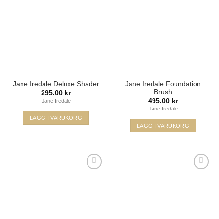
Jane Iredale Foundation
Jane Iredale Deluxe Shader
Brush
295.00
kr
495.00
kr
Jane Iredale
Jane Iredale
LÄGG I VARUKORG
LÄGG I VARUKORG
Lägg i
Lägg i
min
min
önskelista
önskelista