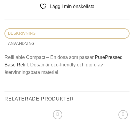
Lägg i min önskelista
BESKRIVNING
ANVÄNDNING
Refillable Compact – En dosa som passar
PurePressed
Base Refill.
Dosan är eco-friendly och gjord av
återvinningsbara material.
RELATERADE PRODUKTER
Lägg i
Lägg i
min
min
önskelista
önskelista