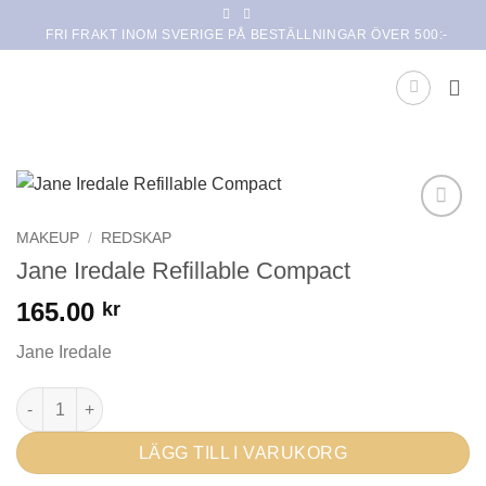
Skip
FRI FRAKT INOM SVERIGE PÅ BESTÄLLNINGAR ÖVER 500:-
to
content
Lägg i
MAKEUP
/
REDSKAP
min
Jane Iredale Refillable Compact
önskelista
165.00
kr
Jane Iredale
Jane Iredale Refillable Compact mängd
LÄGG TILL I VARUKORG