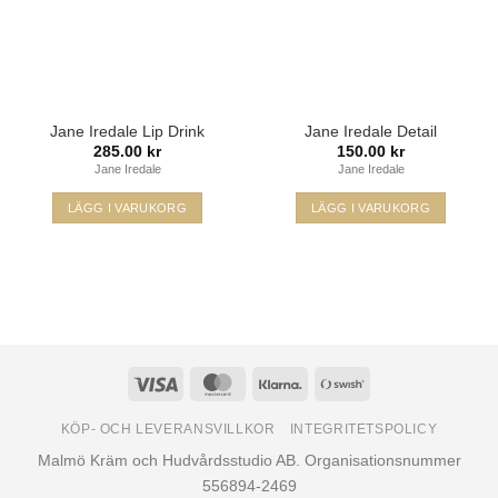
Jane Iredale Lip Drink
Jane Iredale Detail
285.00
kr
150.00
kr
Jane Iredale
Jane Iredale
LÄGG I VARUKORG
LÄGG I VARUKORG
Den
här
produkten
har
flera
varianter.
De
Visa
MasterCard
Klarna
Swish
olika
(SE)
alternativen
KÖP- OCH LEVERANSVILLKOR
INTEGRITETSPOLICY
kan
Malmö Kräm och Hudvårdsstudio AB. Organisationsnummer
väljas
556894-2469
på