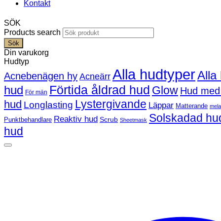
Kontakt
SÖK
Products search
Sök
Din varukorg
Hudtyp
Alla hudtyper
Alla
Acnebenägen hy
Acneärr
Förtida åldrad hud
hud
Glow
Hud med
För män
Lystergivande
hud
Longlasting
Läppar
Matterande
mel
Solskadad hu
Reaktiv hud
Scrub
Punktbehandlare
Sheetmask
hud