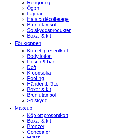
Rengöring
Ögon
Läppar
Hals & décolletage
Brun utan sol
Solskyddsprodukter
Boxar & kit
För kroppen
Köp ett presentkort
Body lotion
Dusch & bad
Doft
Kroppsolja
Peeling
Händer & fötter
Boxar & kit
Brun utan sol
Solskydd
Makeup
Köp ett presentkort
Boxar & kit
Bronzer
Concealer
Finish