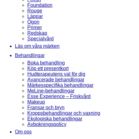
Foundation
Rouge
Läppar
Ögon
Primer
Redskap
Specialvård
Läs om våra märken
Behandlingar
Boka behandling
Köp ett presentkort
Hudterapeutens val för dig
Avancerade behandlingar
Märkesspecifika behandlingar
MeLine-behandlingar
Esse Experience – Friskvård
Makeup
Fransar och bryn
Kroppsbehandlingar och vaxning
Ekologiska behandlingar
Avbokningspolicy
Om oss