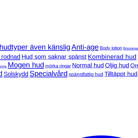
 hudtyper även känslig
Anti-age
Body lotion
Bristninga
Kombinerad hud
 rodnad
Hud som saknar spänst
Mogen hud
Normal hud
Oljig hud
Or
mörka ringar
asma
d
Specialvård
Solskydd
Tilltäppt hud
spänstfattig hud