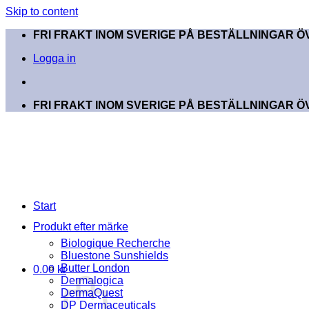
Skip to content
FRI FRAKT INOM SVERIGE PÅ BESTÄLLNINGAR ÖV
Logga in
FRI FRAKT INOM SVERIGE PÅ BESTÄLLNINGAR ÖV
Start
Produkt efter märke
Biologique Recherche
Bluestone Sunshields
Butter London
0.00
kr
Dermalogica
DermaQuest
DP Dermaceuticals