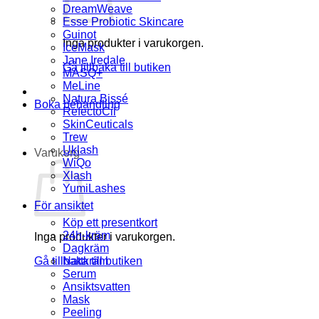
DreamWeave
Esse Probiotic Skincare
Guinot
Inga produkter i varukorgen.
IceMask
Jane Iredale
Gå tillbaka till butiken
MASQ+
MeLine
Natura Bissé
Boka behandling
RefectoCil
SkinCeuticals
Trew
Uklash
Varukorg
WiQo
Xlash
YumiLashes
För ansiktet
Köp ett presentkort
24h-kräm
Inga produkter i varukorgen.
Dagkräm
Gå tillbaka till butiken
Nattkräm
Serum
Ansiktsvatten
Mask
Peeling