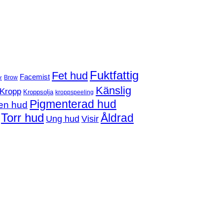
Fuktfattig
Fet hud
Facemist
Brow
r
Känslig
Kropp
Kroppsolja
kroppspeeling
Pigmenterad hud
en hud
Torr hud
Åldrad
Ung hud
Visir