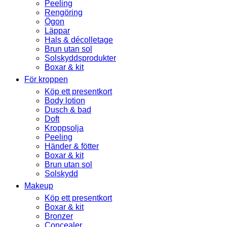
Peeling
Rengöring
Ögon
Läppar
Hals & décolletage
Brun utan sol
Solskyddsprodukter
Boxar & kit
För kroppen
Köp ett presentkort
Body lotion
Dusch & bad
Doft
Kroppsolja
Peeling
Händer & fötter
Boxar & kit
Brun utan sol
Solskydd
Makeup
Köp ett presentkort
Boxar & kit
Bronzer
Concealer