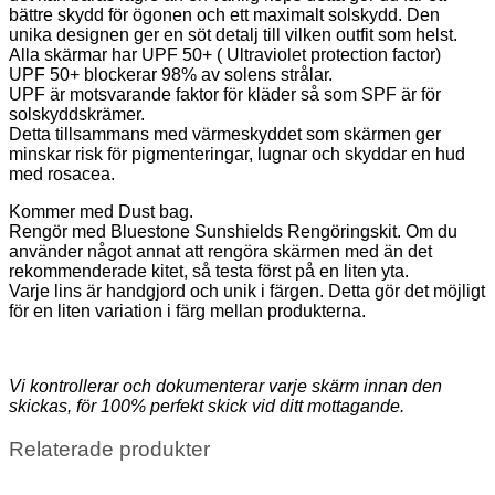
bättre skydd för ögonen och ett maximalt solskydd. Den
unika designen ger en söt detalj till vilken outfit som helst.
Alla skärmar har UPF 50+ ( Ultraviolet protection factor)
UPF 50+ blockerar 98% av solens strålar.
UPF är motsvarande faktor för kläder så som SPF är för
solskyddskrämer.
Detta tillsammans med värmeskyddet som skärmen ger
minskar risk för pigmenteringar, lugnar och skyddar en hud
med rosacea.
Kommer med Dust bag.
Rengör med Bluestone Sunshields Rengöringskit. Om du
använder något annat att rengöra skärmen med än det
rekommenderade kitet, så testa först på en liten yta.
Varje lins är handgjord och unik i färgen. Detta gör det möjligt
för en liten variation i färg mellan produkterna.
Vi kontrollerar och dokumenterar varje skärm innan den
skickas, för 100% perfekt skick vid ditt mottagande.
Relaterade produkter