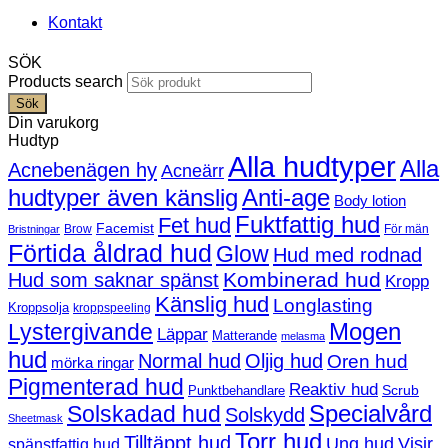
Kontakt
SÖK
Products search
Sök
Din varukorg
Hudtyp
Alla hudtyper
Alla
Acnebenägen hy
Acneärr
hudtyper även känslig
Anti-age
Body lotion
Fuktfattig hud
Fet hud
Facemist
Brow
För män
Bristningar
Förtida åldrad hud
Glow
Hud med rodnad
Kombinerad hud
Hud som saknar spänst
Kropp
Känslig hud
Longlasting
Kroppsolja
kroppspeeling
Mogen
Lystergivande
Läppar
Matterande
melasma
hud
Normal hud
Oljig hud
Oren hud
mörka ringar
Pigmenterad hud
Reaktiv hud
Scrub
Punktbehandlare
Solskadad hud
Specialvård
Solskydd
Sheetmask
Torr hud
Tilltäppt hud
Ung hud
Visir
spänstfattig hud