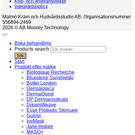
Köp- och leveransvillkor
Integritetspolicy
Malmö Kräm och Hudvårdsstudio AB. Organisationsnummer
556894-2469
2026 © AB Moorey Technology
Boka behandling
Products search
Sök
Start
Produkt efter märke
Biologique Recherche
Bluestone Sunshields
Butter London
Dermalogica
DermaQuest
DP Dermaceuticals
DreamWeave
Esse Probiotic Skincare
Guinot
IceMask
Jane Iredale
MASQ+