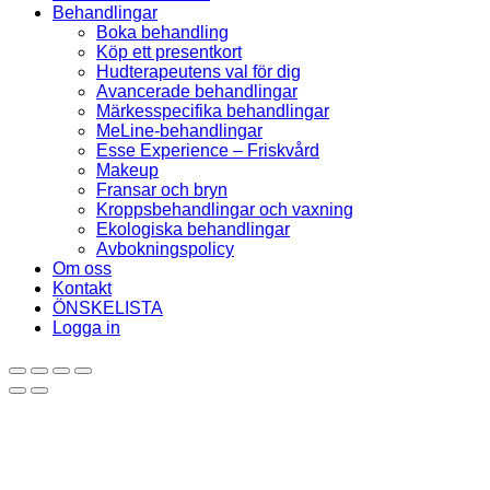
Behandlingar
Boka behandling
Köp ett presentkort
Hudterapeutens val för dig
Avancerade behandlingar
Märkesspecifika behandlingar
MeLine-behandlingar
Esse Experience – Friskvård
Makeup
Fransar och bryn
Kroppsbehandlingar och vaxning
Ekologiska behandlingar
Avbokningspolicy
Om oss
Kontakt
ÖNSKELISTA
Logga in