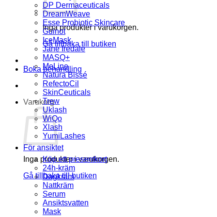
DP Dermaceuticals
DreamWeave
Esse Probiotic Skincare
Inga produkter i varukorgen.
Guinot
IceMask
Gå tillbaka till butiken
Jane Iredale
MASQ+
MeLine
Boka behandling
Natura Bissé
RefectoCil
SkinCeuticals
Trew
Varukorg
Uklash
WiQo
Xlash
YumiLashes
För ansiktet
Inga produkter i varukorgen.
Köp ett presentkort
24h-kräm
Gå tillbaka till butiken
Dagkräm
Nattkräm
Serum
Ansiktsvatten
Mask