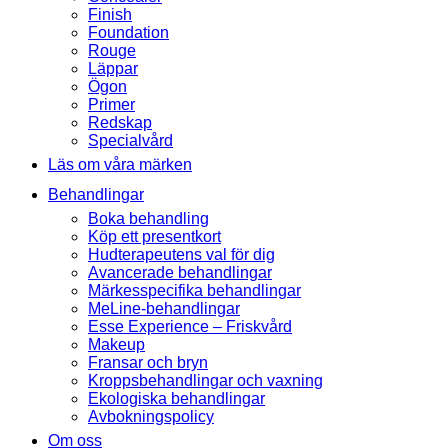
Finish
Foundation
Rouge
Läppar
Ögon
Primer
Redskap
Specialvård
Läs om våra märken
Behandlingar
Boka behandling
Köp ett presentkort
Hudterapeutens val för dig
Avancerade behandlingar
Märkesspecifika behandlingar
MeLine-behandlingar
Esse Experience – Friskvård
Makeup
Fransar och bryn
Kroppsbehandlingar och vaxning
Ekologiska behandlingar
Avbokningspolicy
Om oss