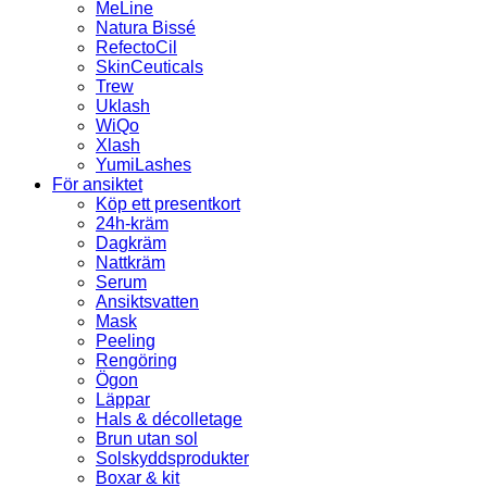
MeLine
Natura Bissé
RefectoCil
SkinCeuticals
Trew
Uklash
WiQo
Xlash
YumiLashes
För ansiktet
Köp ett presentkort
24h-kräm
Dagkräm
Nattkräm
Serum
Ansiktsvatten
Mask
Peeling
Rengöring
Ögon
Läppar
Hals & décolletage
Brun utan sol
Solskyddsprodukter
Boxar & kit