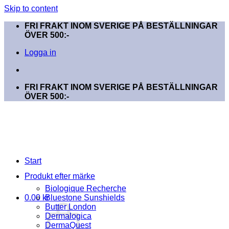
Skip to content
FRI FRAKT INOM SVERIGE PÅ BESTÄLLNINGAR
ÖVER 500:-
Logga in
FRI FRAKT INOM SVERIGE PÅ BESTÄLLNINGAR
ÖVER 500:-
Start
Produkt efter märke
Biologique Recherche
0.00
kr
Bluestone Sunshields
Butter London
Dermalogica
DermaQuest