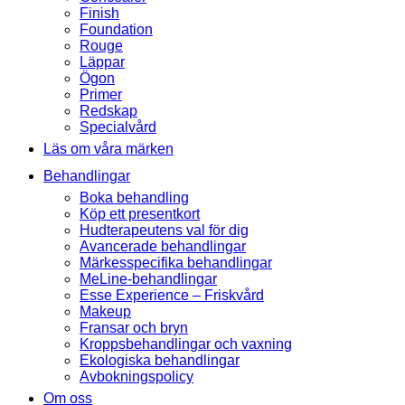
Finish
Foundation
Rouge
Läppar
Ögon
Primer
Redskap
Specialvård
Läs om våra märken
Behandlingar
Boka behandling
Köp ett presentkort
Hudterapeutens val för dig
Avancerade behandlingar
Märkesspecifika behandlingar
MeLine-behandlingar
Esse Experience – Friskvård
Makeup
Fransar och bryn
Kroppsbehandlingar och vaxning
Ekologiska behandlingar
Avbokningspolicy
Om oss