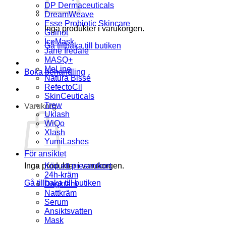
DP Dermaceuticals
DreamWeave
Esse Probiotic Skincare
Inga produkter i varukorgen.
Guinot
IceMask
Gå tillbaka till butiken
Jane Iredale
MASQ+
MeLine
Boka behandling
Natura Bissé
RefectoCil
SkinCeuticals
Trew
Varukorg
Uklash
WiQo
Xlash
YumiLashes
För ansiktet
Inga produkter i varukorgen.
Köp ett presentkort
24h-kräm
Gå tillbaka till butiken
Dagkräm
Nattkräm
Serum
Ansiktsvatten
Mask