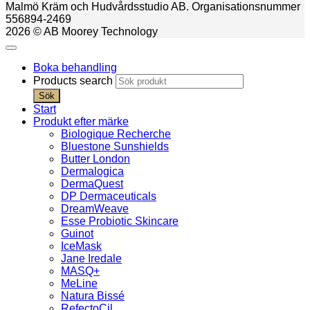
Malmö Kräm och Hudvårdsstudio AB. Organisationsnummer
556894-2469
2026 © AB Moorey Technology
Boka behandling
Products search
Sök
Start
Produkt efter märke
Biologique Recherche
Bluestone Sunshields
Butter London
Dermalogica
DermaQuest
DP Dermaceuticals
DreamWeave
Esse Probiotic Skincare
Guinot
IceMask
Jane Iredale
MASQ+
MeLine
Natura Bissé
RefectoCil