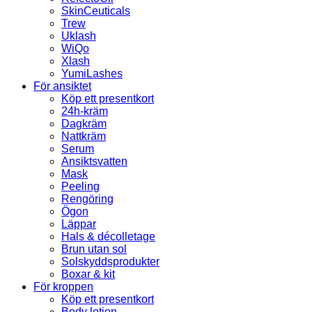
SkinCeuticals
Trew
Uklash
WiQo
Xlash
YumiLashes
För ansiktet
Köp ett presentkort
24h-kräm
Dagkräm
Nattkräm
Serum
Ansiktsvatten
Mask
Peeling
Rengöring
Ögon
Läppar
Hals & décolletage
Brun utan sol
Solskyddsprodukter
Boxar & kit
För kroppen
Köp ett presentkort
Body lotion