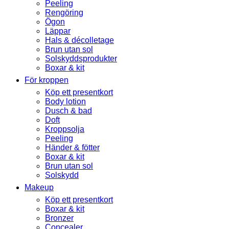
Peeling
Rengöring
Ögon
Läppar
Hals & décolletage
Brun utan sol
Solskyddsprodukter
Boxar & kit
För kroppen
Köp ett presentkort
Body lotion
Dusch & bad
Doft
Kroppsolja
Peeling
Händer & fötter
Boxar & kit
Brun utan sol
Solskydd
Makeup
Köp ett presentkort
Boxar & kit
Bronzer
Concealer