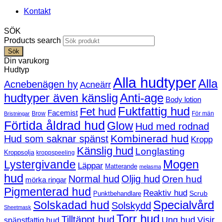
Kontakt
SÖK
Products search
Sök
Din varukorg
Hudtyp
Alla hudtyper
Alla
Acnebenägen hy
Acneärr
hudtyper även känslig
Anti-age
Body lotion
Fuktfattig hud
Fet hud
Facemist
Brow
För män
Bristningar
Förtida åldrad hud
Glow
Hud med rodnad
Kombinerad hud
Hud som saknar spänst
Kropp
Känslig hud
Longlasting
Kroppsolja
kroppspeeling
Mogen
Lystergivande
Läppar
Matterande
melasma
hud
Normal hud
Oljig hud
Oren hud
mörka ringar
Pigmenterad hud
Reaktiv hud
Scrub
Punktbehandlare
Solskadad hud
Specialvård
Solskydd
Sheetmask
Torr hud
Tilltäppt hud
Ung hud
Visir
spänstfattig hud