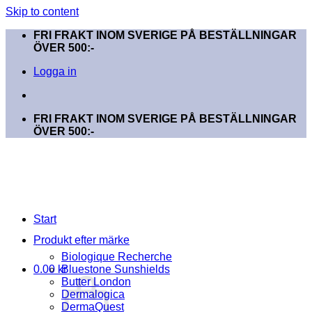
Skip to content
FRI FRAKT INOM SVERIGE PÅ BESTÄLLNINGAR
ÖVER 500:-
Logga in
FRI FRAKT INOM SVERIGE PÅ BESTÄLLNINGAR
ÖVER 500:-
Start
Produkt efter märke
Biologique Recherche
0.00
kr
Bluestone Sunshields
Butter London
Dermalogica
DermaQuest