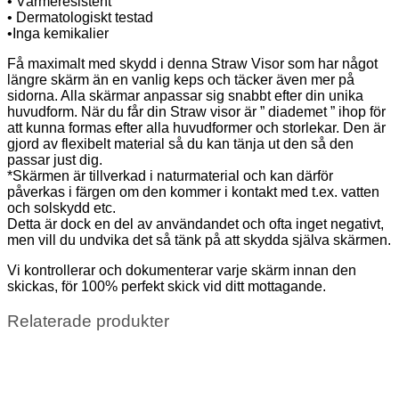
• Värmeresistent
• Dermatologiskt testad
•Inga kemikalier
Få maximalt med skydd i denna Straw Visor som har något
längre skärm än en vanlig keps och täcker även mer på
sidorna. Alla skärmar anpassar sig snabbt efter din unika
huvudform. När du får din Straw visor är ” diademet ” ihop för
att kunna formas efter alla huvudformer och storlekar. Den är
gjord av flexibelt material så du kan tänja ut den så den
passar just dig.
*Skärmen är tillverkad i naturmaterial och kan därför
påverkas i färgen om den kommer i kontakt med t.ex. vatten
och solskydd etc.
Detta är dock en del av användandet och ofta inget negativt,
men vill du undvika det så tänk på att skydda själva skärmen.
Vi kontrollerar och dokumenterar varje skärm innan den
skickas, för 100% perfekt skick vid ditt mottagande.
Relaterade produkter