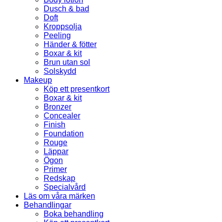
Dusch & bad
Doft
Kroppsolja
Peeling
Händer & fötter
Boxar & kit
Brun utan sol
Solskydd
Makeup
Köp ett presentkort
Boxar & kit
Bronzer
Concealer
Finish
Foundation
Rouge
Läppar
Ögon
Primer
Redskap
Specialvård
Läs om våra märken
Behandlingar
Boka behandling