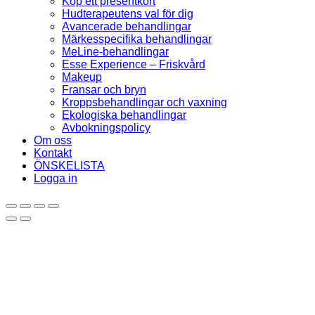
Köp ett presentkort
Hudterapeutens val för dig
Avancerade behandlingar
Märkesspecifika behandlingar
MeLine-behandlingar
Esse Experience – Friskvård
Makeup
Fransar och bryn
Kroppsbehandlingar och vaxning
Ekologiska behandlingar
Avbokningspolicy
Om oss
Kontakt
ÖNSKELISTA
Logga in