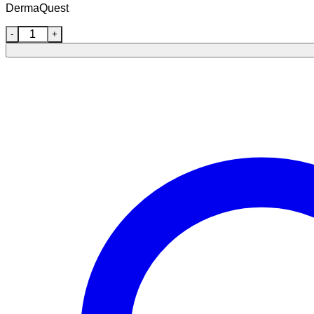
DermaQuest
DermaQuest DermaClear Glyco Gel Cleanser mängd