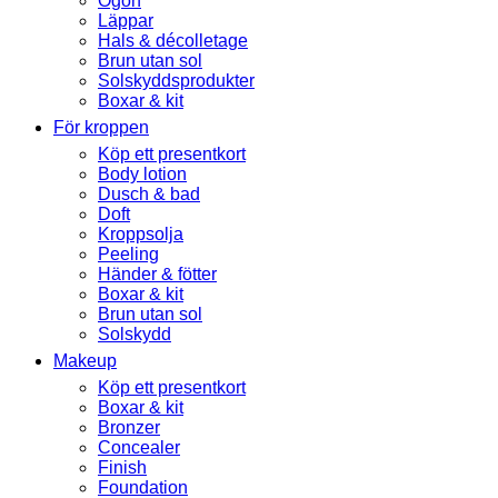
Ögon
Läppar
Hals & décolletage
Brun utan sol
Solskyddsprodukter
Boxar & kit
För kroppen
Köp ett presentkort
Body lotion
Dusch & bad
Doft
Kroppsolja
Peeling
Händer & fötter
Boxar & kit
Brun utan sol
Solskydd
Makeup
Köp ett presentkort
Boxar & kit
Bronzer
Concealer
Finish
Foundation