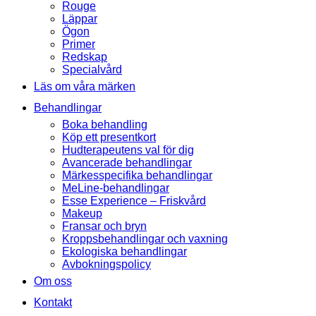
Rouge
Läppar
Ögon
Primer
Redskap
Specialvård
Läs om våra märken
Behandlingar
Boka behandling
Köp ett presentkort
Hudterapeutens val för dig
Avancerade behandlingar
Märkesspecifika behandlingar
MeLine-behandlingar
Esse Experience – Friskvård
Makeup
Fransar och bryn
Kroppsbehandlingar och vaxning
Ekologiska behandlingar
Avbokningspolicy
Om oss
Kontakt