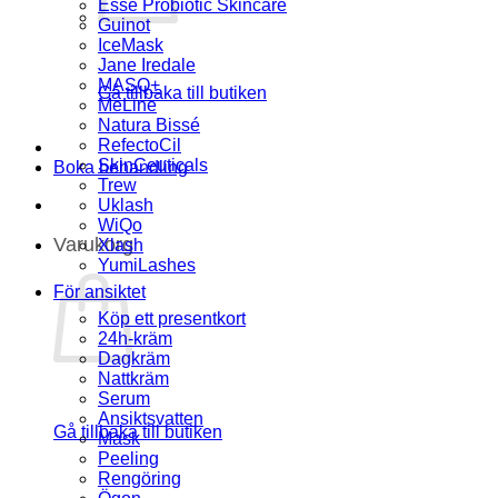
Esse Probiotic Skincare
Guinot
IceMask
Jane Iredale
MASQ+
Gå tillbaka till butiken
MeLine
Natura Bissé
RefectoCil
SkinCeuticals
Boka behandling
Trew
Uklash
WiQo
Varukorg
Xlash
YumiLashes
För ansiktet
Köp ett presentkort
24h-kräm
Dagkräm
Nattkräm
Serum
Ansiktsvatten
Gå tillbaka till butiken
Mask
Peeling
Rengöring