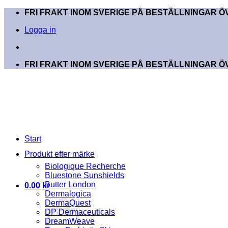
Skip
FRI FRAKT INOM SVERIGE PÅ BESTÄLLNINGAR ÖV
to
Logga in
content
FRI FRAKT INOM SVERIGE PÅ BESTÄLLNINGAR ÖV
Start
Produkt efter märke
Biologique Recherche
Bluestone Sunshields
Butter London
0.00
kr
Dermalogica
DermaQuest
DP Dermaceuticals
DreamWeave