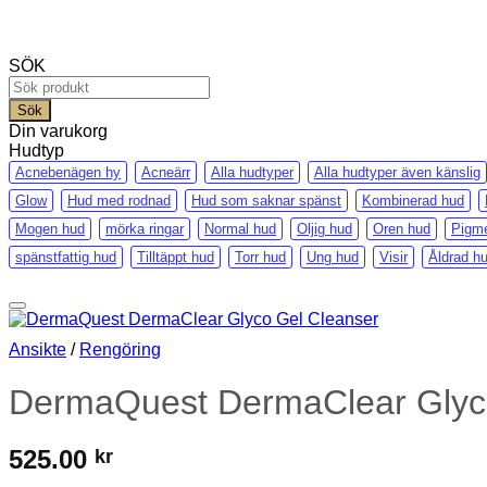
SÖK
Products
search
Sök
Din varukorg
Hudtyp
Acnebenägen hy
Acneärr
Alla hudtyper
Alla hudtyper även känslig
Glow
Hud med rodnad
Hud som saknar spänst
Kombinerad hud
Mogen hud
mörka ringar
Normal hud
Oljig hud
Oren hud
Pigme
spänstfattig hud
Tilltäppt hud
Torr hud
Ung hud
Visir
Åldrad h
Ansikte
/
Rengöring
DermaQuest DermaClear Glyc
525.00
kr