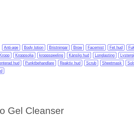
Anti-age
Body lotion
Bristningar
Brow
Facemist
Fet hud
Fuk
Kropp
Kroppsolja
kroppspeeling
Känslig hud
Longlasting
Lysterg
nterad hud
Punktbehandlare
Reaktiv hud
Scrub
Sheetmask
Sol
ud
o Gel Cleanser