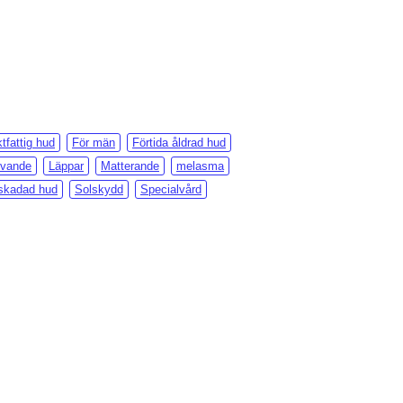
tfattig hud
För män
Förtida åldrad hud
ivande
Läppar
Matterande
melasma
skadad hud
Solskydd
Specialvård
Lägg i min önskelista