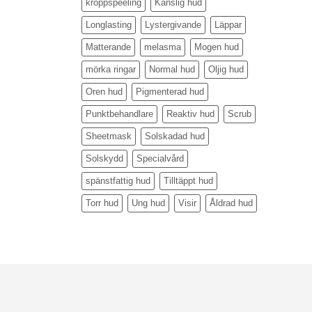
kroppspeeling
Känslig hud
Longlasting
Lystergivande
Läppar
Matterande
melasma
Mogen hud
mörka ringar
Normal hud
Oljig hud
Oren hud
Pigmenterad hud
Punktbehandlare
Reaktiv hud
Scrub
Sheetmask
Solskadad hud
Solskydd
Specialvård
spänstfattig hud
Tilltäppt hud
Torr hud
Ung hud
Visir
Åldrad hud