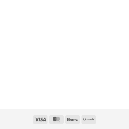
Visa
MasterCard
Klarna
Swish
(SE)