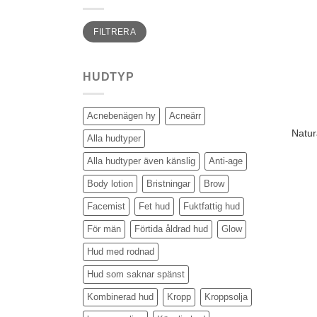
Min
Max
FILTRERA
pris
pris
HUDTYP
Acnebenägen hy
Acneärr
Natur
Alla hudtyper
Alla hudtyper även känslig
Anti-age
Body lotion
Bristningar
Brow
Facemist
Fet hud
Fuktfattig hud
För män
Förtida åldrad hud
Glow
Hud med rodnad
Hud som saknar spänst
Kombinerad hud
Kropp
Kroppsolja