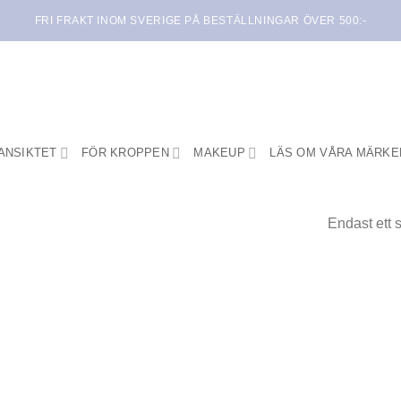
FRI FRAKT INOM SVERIGE PÅ BESTÄLLNINGAR ÖVER 500:-
ANSIKTET
FÖR KROPPEN
MAKEUP
LÄS OM VÅRA MÄRKE
Endast ett 
Lägg i
min
önskelista