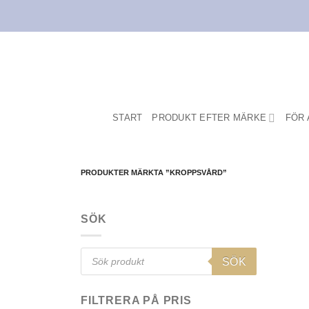
Skip
to
content
START
PRODUKT EFTER MÄRKE
FÖR 
PRODUKTER MÄRKTA ”KROPPSVÅRD”
SÖK
Products
SÖK
search
FILTRERA PÅ PRIS