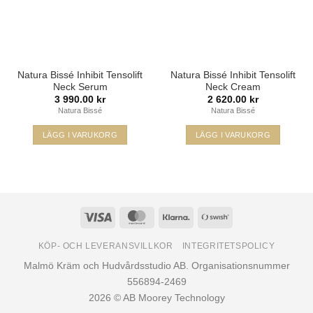
Natura Bissé Inhibit Tensolift
Natura Bissé Inhibit Tensolift
Neck Serum
Neck Cream
3 990.00
kr
2 620.00
kr
Natura Bissé
Natura Bissé
LÄGG I VARUKORG
LÄGG I VARUKORG
Visa
MasterCard
Klarna
Swish
(SE)
KÖP- OCH LEVERANSVILLKOR
INTEGRITETSPOLICY
Malmö Kräm och Hudvårdsstudio AB. Organisationsnummer
556894-2469
2026 © AB Moorey Technology