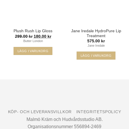
Jane Iredale HydroPure Lip
Plush Rush Lip Gloss
Treatment
Det
Det
299.00
kr
180.00
kr
ursprungliga
nuvarande
575.00
kr
Butter London
priset
priset
Jane Iredale
var:
är:
299.00 kr.
180.00 kr.
LÄGG I VARUKORG
LÄGG I VARUKORG
Den
här
produkten
har
flera
Visa
varianter.
MasterCard
De
Klarna
olika
Swish
alternativen
(SE)
KÖP- OCH LEVERANSVILLKOR
INTEGRITETSPOLICY
kan
väljas
Malmö Kräm och Hudvårdsstudio AB.
på
Organisationsnummer 556894-2469