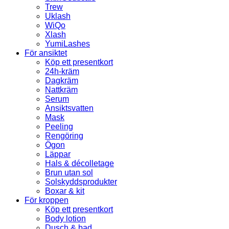
Trew
Uklash
WiQo
Xlash
YumiLashes
För ansiktet
Köp ett presentkort
24h-kräm
Dagkräm
Nattkräm
Serum
Ansiktsvatten
Mask
Peeling
Rengöring
Ögon
Läppar
Hals & décolletage
Brun utan sol
Solskyddsprodukter
Boxar & kit
För kroppen
Köp ett presentkort
Body lotion
Dusch & bad