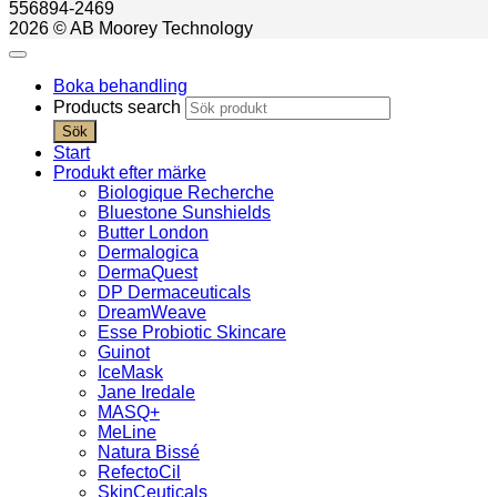
556894-2469
2026 © AB Moorey Technology
Boka behandling
Products search
Sök
Start
Produkt efter märke
Biologique Recherche
Bluestone Sunshields
Butter London
Dermalogica
DermaQuest
DP Dermaceuticals
DreamWeave
Esse Probiotic Skincare
Guinot
IceMask
Jane Iredale
MASQ+
MeLine
Natura Bissé
RefectoCil
SkinCeuticals