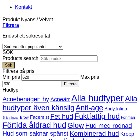
Kontakt
Produkt Nyans
/
Velvet
Filtrera
Endast ett sökresultat
SÖK
Products search
Sök
Filtrera på pris
Min pris
Max pris
Filtrera
Hudtyp
Alla hudtyper
Alla
Acnebenägen hy
Acneärr
hudtyper även känslig
Anti-age
Body lotion
Fuktfattig hud
Fet hud
Facemist
Brow
För män
Bristningar
Förtida åldrad hud
Glow
Hud med rodnad
Kombinerad hud
Hud som saknar spänst
Kropp