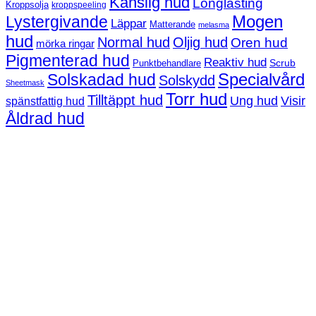
Känslig hud
Longlasting
Kroppsolja
kroppspeeling
Mogen
Lystergivande
Läppar
Matterande
melasma
hud
Normal hud
Oljig hud
Oren hud
mörka ringar
Pigmenterad hud
Reaktiv hud
Scrub
Punktbehandlare
Solskadad hud
Specialvård
Solskydd
Sheetmask
Torr hud
Tilltäppt hud
Ung hud
Visir
spänstfattig hud
Åldrad hud