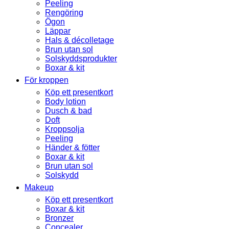
Peeling
Rengöring
Ögon
Läppar
Hals & décolletage
Brun utan sol
Solskyddsprodukter
Boxar & kit
För kroppen
Köp ett presentkort
Body lotion
Dusch & bad
Doft
Kroppsolja
Peeling
Händer & fötter
Boxar & kit
Brun utan sol
Solskydd
Makeup
Köp ett presentkort
Boxar & kit
Bronzer
Concealer