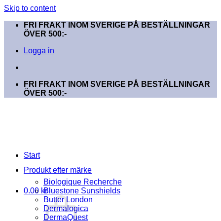
Skip to content
FRI FRAKT INOM SVERIGE PÅ BESTÄLLNINGAR
ÖVER 500:-
Logga in
FRI FRAKT INOM SVERIGE PÅ BESTÄLLNINGAR
ÖVER 500:-
Start
Produkt efter märke
Biologique Recherche
0.00
kr
Bluestone Sunshields
Butter London
Dermalogica
DermaQuest