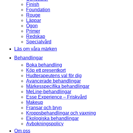
Finish
Foundation
Rouge
Läppar
Ögon
Primer
Redskap
Specialvård
Läs om våra märken
Behandlingar
Boka behandling
Köp ett presentkort
Hudterapeutens val för dig
Avancerade behandlingar
Märkesspecifika behandlingar
MeLine-behandlingar
Esse Experience – Friskvård
Makeup
Fransar och bryn
Kroppsbehandlingar och vaxning
Ekologiska behandlingar
Avbokningspolicy
Om oss