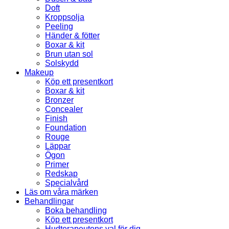
Doft
Kroppsolja
Peeling
Händer & fötter
Boxar & kit
Brun utan sol
Solskydd
Makeup
Köp ett presentkort
Boxar & kit
Bronzer
Concealer
Finish
Foundation
Rouge
Läppar
Ögon
Primer
Redskap
Specialvård
Läs om våra märken
Behandlingar
Boka behandling
Köp ett presentkort
Hudterapeutens val för dig