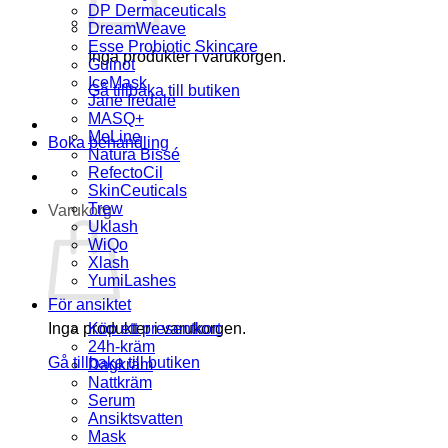
DP Dermaceuticals
DreamWeave
Esse Probiotic Skincare
Inga produkter i varukorgen.
Guinot
IceMask
Gå tillbaka till butiken
Jane Iredale
MASQ+
MeLine
Boka behandling
Natura Bissé
RefectoCil
SkinCeuticals
Trew
Varukorg
Uklash
WiQo
Xlash
YumiLashes
För ansiktet
Inga produkter i varukorgen.
Köp ett presentkort
24h-kräm
Gå tillbaka till butiken
Dagkräm
Nattkräm
Serum
Ansiktsvatten
Mask