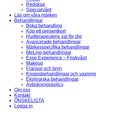
Redskap
Specialvård
Läs om våra märken
Behandlingar
Boka behandling
Köp ett presentkort
Hudterapeutens val för dig
Avancerade behandlingar
Märkesspecifika behandlingar
MeLine-behandlingar
Esse Experience – Friskvård
Makeup
Fransar och bryn
Kroppsbehandlingar och vaxning
Ekologiska behandlingar
Avbokningspolicy
Om oss
Kontakt
ÖNSKELISTA
Logga in