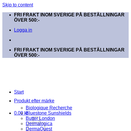
Skip to content
FRI FRAKT INOM SVERIGE PÅ BESTÄLLNINGAR
ÖVER 500:-
Logga in
FRI FRAKT INOM SVERIGE PÅ BESTÄLLNINGAR
ÖVER 500:-
Start
Produkt efter märke
Biologique Recherche
0.00
kr
Bluestone Sunshields
Butter London
Dermalogica
DermaQuest