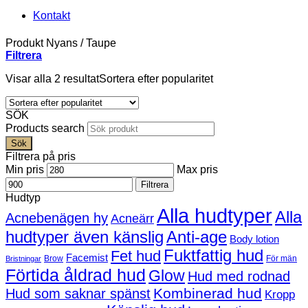
Kontakt
Produkt Nyans
/
Taupe
Filtrera
Visar alla 2 resultat
Sortera efter popularitet
SÖK
Products search
Sök
Filtrera på pris
Min pris
Max pris
Filtrera
Hudtyp
Alla hudtyper
Alla
Acnebenägen hy
Acneärr
hudtyper även känslig
Anti-age
Body lotion
Fuktfattig hud
Fet hud
Facemist
Brow
För män
Bristningar
Förtida åldrad hud
Glow
Hud med rodnad
Kombinerad hud
Hud som saknar spänst
Kropp