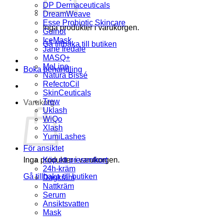
DP Dermaceuticals
DreamWeave
Esse Probiotic Skincare
Inga produkter i varukorgen.
Guinot
IceMask
Gå tillbaka till butiken
Jane Iredale
MASQ+
MeLine
Boka behandling
Natura Bissé
RefectoCil
SkinCeuticals
Trew
Varukorg
Uklash
WiQo
Xlash
YumiLashes
För ansiktet
Inga produkter i varukorgen.
Köp ett presentkort
24h-kräm
Gå tillbaka till butiken
Dagkräm
Nattkräm
Serum
Ansiktsvatten
Mask