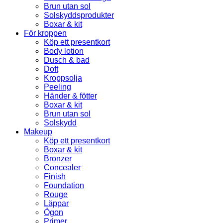
Brun utan sol
Solskyddsprodukter
Boxar & kit
För kroppen
Köp ett presentkort
Body lotion
Dusch & bad
Doft
Kroppsolja
Peeling
Händer & fötter
Boxar & kit
Brun utan sol
Solskydd
Makeup
Köp ett presentkort
Boxar & kit
Bronzer
Concealer
Finish
Foundation
Rouge
Läppar
Ögon
Primer