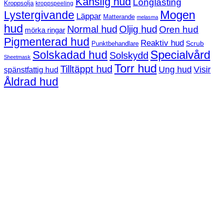
Känslig hud
Longlasting
Kroppsolja
kroppspeeling
Mogen
Lystergivande
Läppar
Matterande
melasma
hud
Normal hud
Oljig hud
Oren hud
mörka ringar
Pigmenterad hud
Reaktiv hud
Scrub
Punktbehandlare
Solskadad hud
Specialvård
Solskydd
Sheetmask
Torr hud
Tilltäppt hud
Ung hud
Visir
spänstfattig hud
Åldrad hud