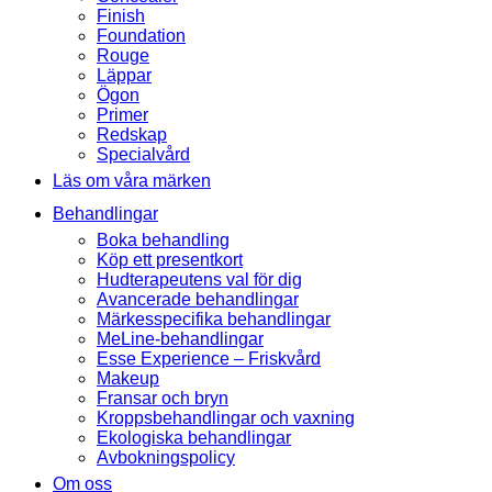
Finish
Foundation
Rouge
Läppar
Ögon
Primer
Redskap
Specialvård
Läs om våra märken
Behandlingar
Boka behandling
Köp ett presentkort
Hudterapeutens val för dig
Avancerade behandlingar
Märkesspecifika behandlingar
MeLine-behandlingar
Esse Experience – Friskvård
Makeup
Fransar och bryn
Kroppsbehandlingar och vaxning
Ekologiska behandlingar
Avbokningspolicy
Om oss