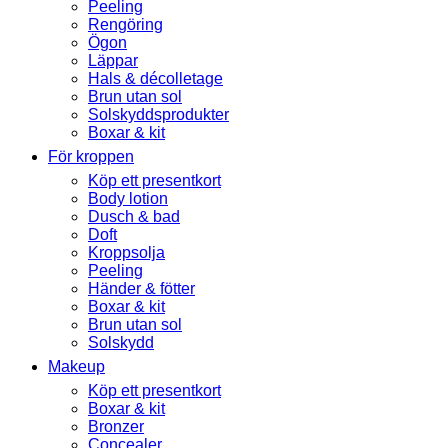
Peeling
Rengöring
Ögon
Läppar
Hals & décolletage
Brun utan sol
Solskyddsprodukter
Boxar & kit
För kroppen
Köp ett presentkort
Body lotion
Dusch & bad
Doft
Kroppsolja
Peeling
Händer & fötter
Boxar & kit
Brun utan sol
Solskydd
Makeup
Köp ett presentkort
Boxar & kit
Bronzer
Concealer