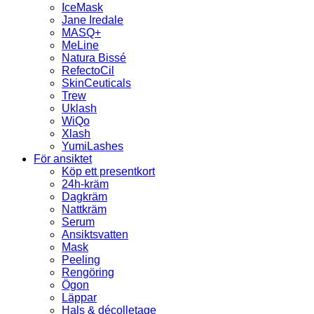
IceMask
Jane Iredale
MASQ+
MeLine
Natura Bissé
RefectoCil
SkinCeuticals
Trew
Uklash
WiQo
Xlash
YumiLashes
För ansiktet
Köp ett presentkort
24h-kräm
Dagkräm
Nattkräm
Serum
Ansiktsvatten
Mask
Peeling
Rengöring
Ögon
Läppar
Hals & décolletage