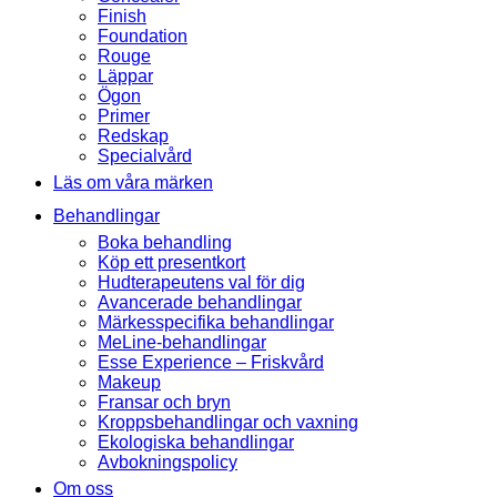
Finish
Foundation
Rouge
Läppar
Ögon
Primer
Redskap
Specialvård
Läs om våra märken
Behandlingar
Boka behandling
Köp ett presentkort
Hudterapeutens val för dig
Avancerade behandlingar
Märkesspecifika behandlingar
MeLine-behandlingar
Esse Experience – Friskvård
Makeup
Fransar och bryn
Kroppsbehandlingar och vaxning
Ekologiska behandlingar
Avbokningspolicy
Om oss