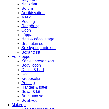
Nattkräm
Serum
Ansiktsvatten
Mask
Peeling
Rengöring
Ögon
Läppar
Hals & décolletage
Brun utan sol
Solskyddsprodukter
Boxar & kit
För kroppen
Köp ett presentkort
Body lotion
Dusch & bad
Doft
Kroppsolja
Peeling
Händer & fötter
Boxar & kit
Brun utan sol
Solskydd
Makeup