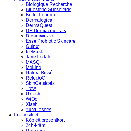
Biologique Recherche
Bluestone Sunshields
Butter London
Dermalogica
DermaQuest
DP Dermaceuticals
DreamWeave
Esse Probiotic Skincare
Guinot
IceMask
Jane Iredale
MASQ+
MeLine
Natura Bissé
RefectoCil
SkinCeuticals
Trew
Uklash
WiQo
Xlash
YumiLashes
För ansiktet
Köp ett presentkort
24h-kräm
Dagkräm