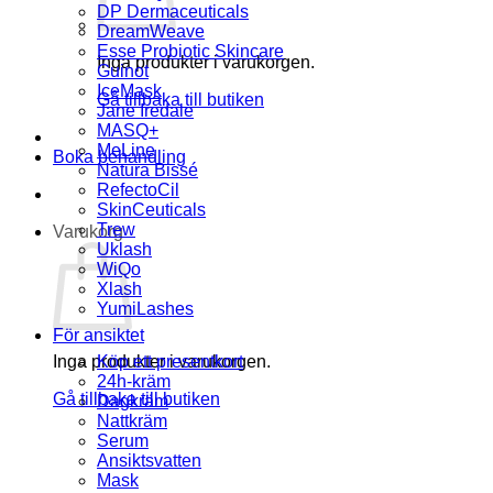
DP Dermaceuticals
DreamWeave
Esse Probiotic Skincare
Inga produkter i varukorgen.
Guinot
IceMask
Gå tillbaka till butiken
Jane Iredale
MASQ+
MeLine
Boka behandling
Natura Bissé
RefectoCil
SkinCeuticals
Trew
Varukorg
Uklash
WiQo
Xlash
YumiLashes
För ansiktet
Inga produkter i varukorgen.
Köp ett presentkort
24h-kräm
Gå tillbaka till butiken
Dagkräm
Nattkräm
Serum
Ansiktsvatten
Mask