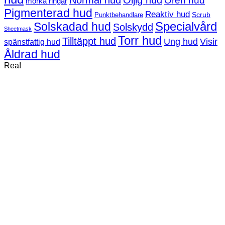
Normal hud
Oljig hud
Oren hud
mörka ringar
Pigmenterad hud
Reaktiv hud
Scrub
Punktbehandlare
Solskadad hud
Specialvård
Solskydd
Sheetmask
Torr hud
Tilltäppt hud
Ung hud
Visir
spänstfattig hud
Åldrad hud
Rea!