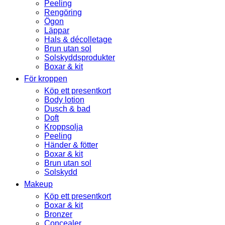
Peeling
Rengöring
Ögon
Läppar
Hals & décolletage
Brun utan sol
Solskyddsprodukter
Boxar & kit
För kroppen
Köp ett presentkort
Body lotion
Dusch & bad
Doft
Kroppsolja
Peeling
Händer & fötter
Boxar & kit
Brun utan sol
Solskydd
Makeup
Köp ett presentkort
Boxar & kit
Bronzer
Concealer