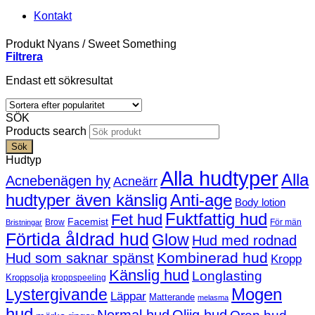
Kontakt
Produkt Nyans
/
Sweet Something
Filtrera
Endast ett sökresultat
SÖK
Products search
Sök
Hudtyp
Alla hudtyper
Alla
Acnebenägen hy
Acneärr
hudtyper även känslig
Anti-age
Body lotion
Fuktfattig hud
Fet hud
Facemist
Brow
För män
Bristningar
Förtida åldrad hud
Glow
Hud med rodnad
Kombinerad hud
Hud som saknar spänst
Kropp
Känslig hud
Longlasting
Kroppsolja
kroppspeeling
Mogen
Lystergivande
Läppar
Matterande
melasma
hud