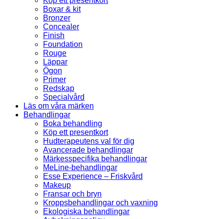
Köp ett presentkort
Boxar & kit
Bronzer
Concealer
Finish
Foundation
Rouge
Läppar
Ögon
Primer
Redskap
Specialvård
Läs om våra märken
Behandlingar
Boka behandling
Köp ett presentkort
Hudterapeutens val för dig
Avancerade behandlingar
Märkesspecifika behandlingar
MeLine-behandlingar
Esse Experience – Friskvård
Makeup
Fransar och bryn
Kroppsbehandlingar och vaxning
Ekologiska behandlingar