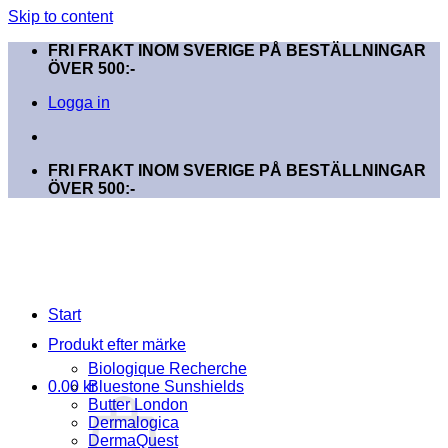
Skip to content
FRI FRAKT INOM SVERIGE PÅ BESTÄLLNINGAR
ÖVER 500:-
Logga in
FRI FRAKT INOM SVERIGE PÅ BESTÄLLNINGAR
ÖVER 500:-
Start
Produkt efter märke
Biologique Recherche
0.00
kr
Bluestone Sunshields
Butter London
Dermalogica
DermaQuest