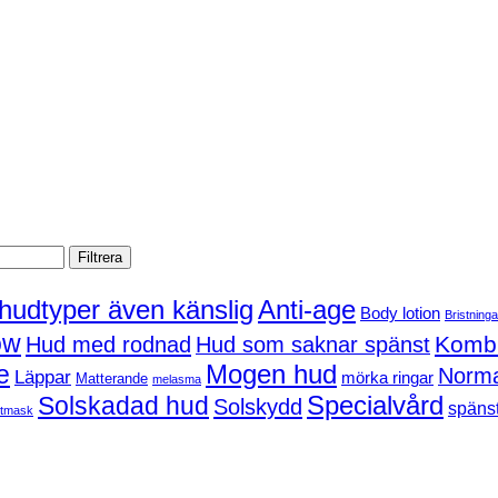
Filtrera
 hudtyper även känslig
Anti-age
Body lotion
Bristninga
ow
Kombi
Hud med rodnad
Hud som saknar spänst
Mogen hud
e
Norma
Läppar
mörka ringar
Matterande
melasma
Solskadad hud
Specialvård
Solskydd
spänst
tmask