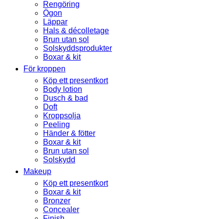
Rengöring
Ögon
Läppar
Hals & décolletage
Brun utan sol
Solskyddsprodukter
Boxar & kit
För kroppen
Köp ett presentkort
Body lotion
Dusch & bad
Doft
Kroppsolja
Peeling
Händer & fötter
Boxar & kit
Brun utan sol
Solskydd
Makeup
Köp ett presentkort
Boxar & kit
Bronzer
Concealer
Finish