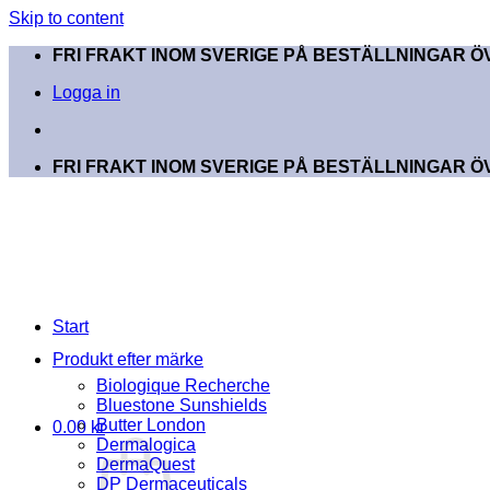
Skip to content
FRI FRAKT INOM SVERIGE PÅ BESTÄLLNINGAR ÖV
Logga in
FRI FRAKT INOM SVERIGE PÅ BESTÄLLNINGAR ÖV
Start
Produkt efter märke
Biologique Recherche
Bluestone Sunshields
Butter London
0.00
kr
Dermalogica
DermaQuest
DP Dermaceuticals