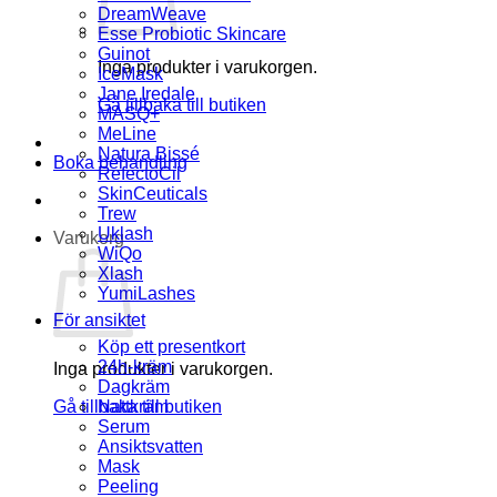
DreamWeave
Esse Probiotic Skincare
Guinot
Inga produkter i varukorgen.
IceMask
Jane Iredale
Gå tillbaka till butiken
MASQ+
MeLine
Natura Bissé
Boka behandling
RefectoCil
SkinCeuticals
Trew
Uklash
Varukorg
WiQo
Xlash
YumiLashes
För ansiktet
Köp ett presentkort
24h-kräm
Inga produkter i varukorgen.
Dagkräm
Gå tillbaka till butiken
Nattkräm
Serum
Ansiktsvatten
Mask
Peeling