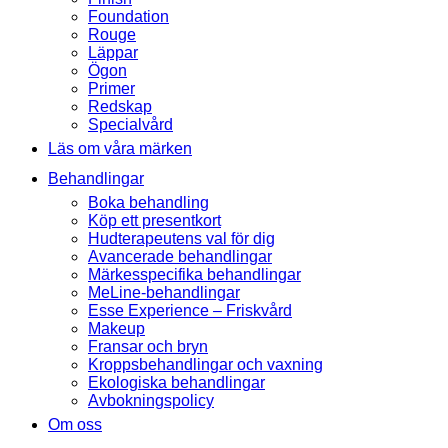
Foundation
Rouge
Läppar
Ögon
Primer
Redskap
Specialvård
Läs om våra märken
Behandlingar
Boka behandling
Köp ett presentkort
Hudterapeutens val för dig
Avancerade behandlingar
Märkesspecifika behandlingar
MeLine-behandlingar
Esse Experience – Friskvård
Makeup
Fransar och bryn
Kroppsbehandlingar och vaxning
Ekologiska behandlingar
Avbokningspolicy
Om oss