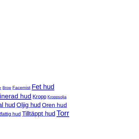
Fet hud
Facemist
Brow
r
nerad hud
Kropp
Kroppsolja
l hud
Oljig hud
Oren hud
Torr
Tilltäppt hud
fattig hud