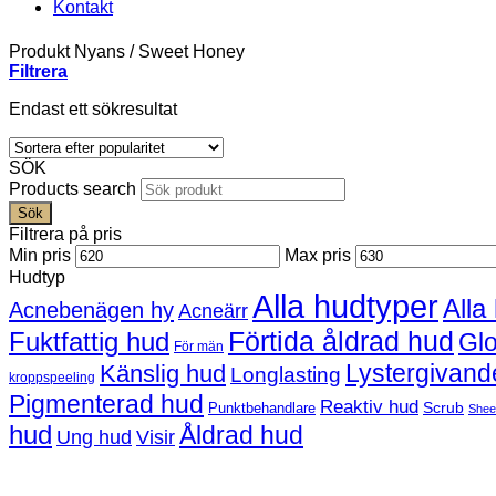
Kontakt
Produkt Nyans
/
Sweet Honey
Filtrera
Endast ett sökresultat
SÖK
Products search
Sök
Filtrera på pris
Min pris
Max pris
Hudtyp
Alla hudtyper
Alla
Acnebenägen hy
Acneärr
Förtida åldrad hud
Fuktfattig hud
Gl
För män
Lystergivand
Känslig hud
Longlasting
kroppspeeling
Pigmenterad hud
Reaktiv hud
Scrub
Punktbehandlare
Shee
hud
Åldrad hud
Ung hud
Visir