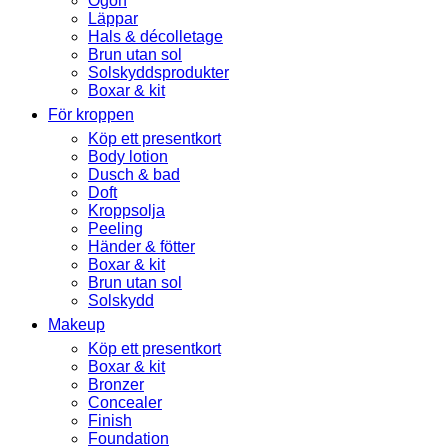
Ögon
Läppar
Hals & décolletage
Brun utan sol
Solskyddsprodukter
Boxar & kit
För kroppen
Köp ett presentkort
Body lotion
Dusch & bad
Doft
Kroppsolja
Peeling
Händer & fötter
Boxar & kit
Brun utan sol
Solskydd
Makeup
Köp ett presentkort
Boxar & kit
Bronzer
Concealer
Finish
Foundation