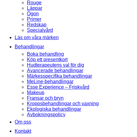
Rouge
Läppar
Ögon
Primer
Redskap
Specialvård
Läs om våra märken
Behandlingar
Boka behandling
Köp ett presentkort
Hudterapeutens val för dig
Avancerade behandlingar
Märkesspecifika behandlingar
MeLine-behandlingar
Esse Experience – Friskvård
Makeup
Fransar och bryn
Kroppsbehandlingar och vaxning
Ekologiska behandlingar
Avbokningspolicy
Om oss
Kontakt