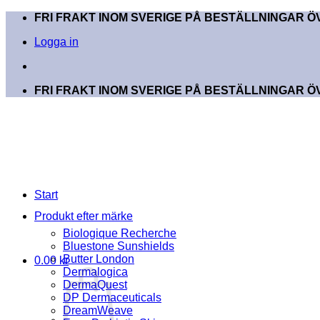
Skip
FRI FRAKT INOM SVERIGE PÅ BESTÄLLNINGAR ÖV
to
Logga in
content
FRI FRAKT INOM SVERIGE PÅ BESTÄLLNINGAR ÖV
Start
Produkt efter märke
Biologique Recherche
Bluestone Sunshields
Butter London
0.00
kr
Dermalogica
DermaQuest
DP Dermaceuticals
DreamWeave