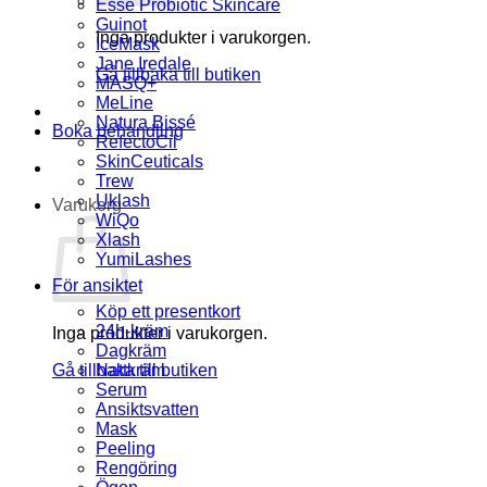
Esse Probiotic Skincare
Guinot
Inga produkter i varukorgen.
IceMask
Jane Iredale
Gå tillbaka till butiken
MASQ+
MeLine
Natura Bissé
Boka behandling
RefectoCil
SkinCeuticals
Trew
Uklash
Varukorg
WiQo
Xlash
YumiLashes
För ansiktet
Köp ett presentkort
24h-kräm
Inga produkter i varukorgen.
Dagkräm
Gå tillbaka till butiken
Nattkräm
Serum
Ansiktsvatten
Mask
Peeling
Rengöring