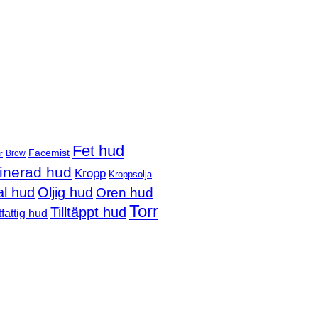
Fet hud
Facemist
Brow
r
nerad hud
Kropp
Kroppsolja
l hud
Oljig hud
Oren hud
Torr
Tilltäppt hud
fattig hud