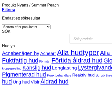
Produkt Nyans
/
Summer Peach
Filtrera
Endast ett sökresultat
SÖK
Products
search
Hudtyp
Alla hudtyper
Alla
Acnebenägen hy
Acneärr
Förtida åldrad hud
Fuktfattig hud
Gl
För män
Lystergivand
Känslig hud
Longlasting
kroppspeeling
Pigmenterad hud
Reaktiv hud
Scrub
Punktbehandlare
Shee
hud
Åldrad hud
Ung hud
Visir