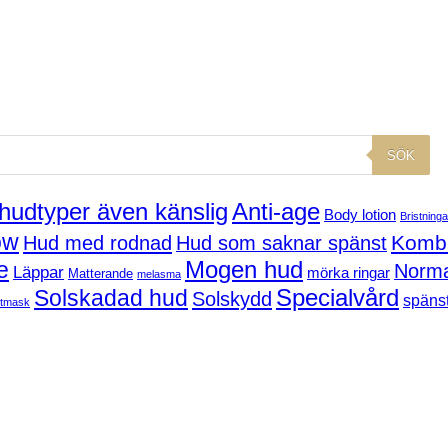
SÖK
 hudtyper även känslig
Anti-age
Body lotion
Bristninga
ow
Kombi
Hud med rodnad
Hud som saknar spänst
Mogen hud
e
Norma
Läppar
mörka ringar
Matterande
melasma
Solskadad hud
Specialvård
Solskydd
spänst
tmask