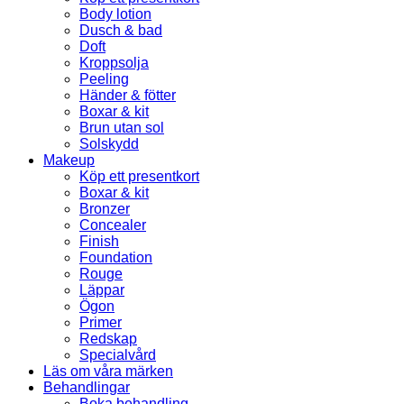
Body lotion
Dusch & bad
Doft
Kroppsolja
Peeling
Händer & fötter
Boxar & kit
Brun utan sol
Solskydd
Makeup
Köp ett presentkort
Boxar & kit
Bronzer
Concealer
Finish
Foundation
Rouge
Läppar
Ögon
Primer
Redskap
Specialvård
Läs om våra märken
Behandlingar
Boka behandling