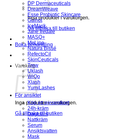
DP Dermaceuticals
DreamWeave
Esse Probiotic Skincare
Inga produkter i varukorgen.
Guinot
IceMask
Gå tillbaka till butiken
Jane Iredale
MASQ+
MeLine
Boka behandling
Natura Bissé
RefectoCil
SkinCeuticals
Trew
Varukorg
Uklash
WiQo
Xlash
YumiLashes
För ansiktet
Inga produkter i varukorgen.
Köp ett presentkort
24h-kräm
Gå tillbaka till butiken
Dagkräm
Nattkräm
Serum
Ansiktsvatten
Mask