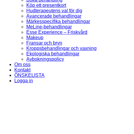
Köp ett presentkort
Hudterapeutens val för dig
Avancerade behandlingar
Märkesspecifika behandlingar
MeLine-behandlingar
Esse Experience – Friskvård
Makeup
Fransar och bryn
Kroppsbehandlingar och vaxning
Ekologiska behandlingar
Avbokningspolicy
Om oss
Kontakt
ÖNSKELISTA
Logga in