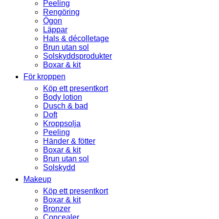
Peeling
Rengöring
Ögon
Läppar
Hals & décolletage
Brun utan sol
Solskyddsprodukter
Boxar & kit
För kroppen
Köp ett presentkort
Body lotion
Dusch & bad
Doft
Kroppsolja
Peeling
Händer & fötter
Boxar & kit
Brun utan sol
Solskydd
Makeup
Köp ett presentkort
Boxar & kit
Bronzer
Concealer