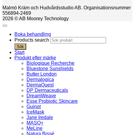
Malmö Kräm och Hudvårdsstudio AB. Organisationsnummer
556894-2469
2026 © AB Moorey Technology
Boka behandling
Products search
Sök
Start
Produkt efter märke
Biologique Recherche
Bluestone Sunshields
Butter London
Dermalogica
DermaQuest
DP Dermaceuticals
DreamWeave
Esse Probiotic Skincare
Guinot
IceMask
Jane Iredale
MASQ+
MeLine
Natura Bissé