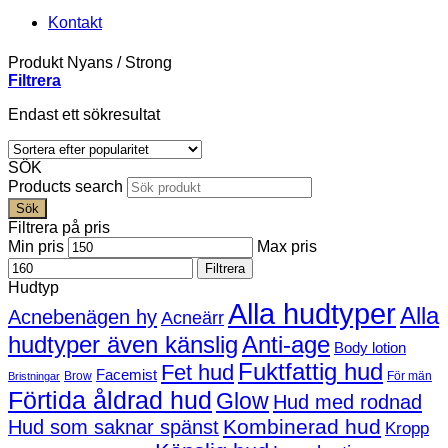
Kontakt
Produkt Nyans
/
Strong
Filtrera
Endast ett sökresultat
SÖK
Products search
Sök
Filtrera på pris
Min pris
Max pris
Filtrera
Hudtyp
Alla hudtyper
Alla
Acnebenägen hy
Acneärr
hudtyper även känslig
Anti-age
Body lotion
Fuktfattig hud
Fet hud
Facemist
Brow
För män
Bristningar
Förtida åldrad hud
Glow
Hud med rodnad
Kombinerad hud
Hud som saknar spänst
Kropp