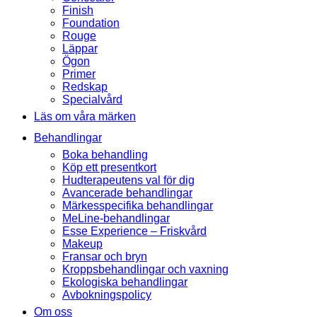
Finish
Foundation
Rouge
Läppar
Ögon
Primer
Redskap
Specialvård
Läs om våra märken
Behandlingar
Boka behandling
Köp ett presentkort
Hudterapeutens val för dig
Avancerade behandlingar
Märkesspecifika behandlingar
MeLine-behandlingar
Esse Experience – Friskvård
Makeup
Fransar och bryn
Kroppsbehandlingar och vaxning
Ekologiska behandlingar
Avbokningspolicy
Om oss