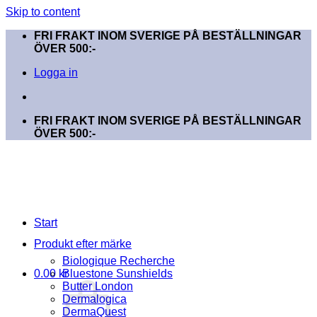
Skip to content
FRI FRAKT INOM SVERIGE PÅ BESTÄLLNINGAR
ÖVER 500:-
Logga in
FRI FRAKT INOM SVERIGE PÅ BESTÄLLNINGAR
ÖVER 500:-
Start
Produkt efter märke
Biologique Recherche
0.00
kr
Bluestone Sunshields
Butter London
Dermalogica
DermaQuest