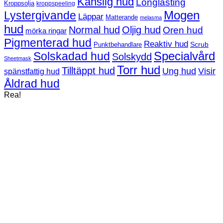
Känslig hud
Longlasting
Kroppsolja
kroppspeeling
Mogen
Lystergivande
Läppar
Matterande
melasma
hud
Normal hud
Oljig hud
Oren hud
mörka ringar
Pigmenterad hud
Reaktiv hud
Scrub
Punktbehandlare
Solskadad hud
Specialvård
Solskydd
Sheetmask
Torr hud
Tilltäppt hud
Ung hud
Visir
spänstfattig hud
Åldrad hud
Rea!