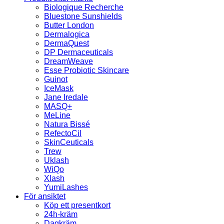
Biologique Recherche
Bluestone Sunshields
Butter London
Dermalogica
DermaQuest
DP Dermaceuticals
DreamWeave
Esse Probiotic Skincare
Guinot
IceMask
Jane Iredale
MASQ+
MeLine
Natura Bissé
RefectoCil
SkinCeuticals
Trew
Uklash
WiQo
Xlash
YumiLashes
För ansiktet
Köp ett presentkort
24h-kräm
Dagkräm