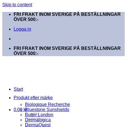
Skip to content
FRI FRAKT INOM SVERIGE PÅ BESTÄLLNINGAR
ÖVER 500:-
Logga in
FRI FRAKT INOM SVERIGE PÅ BESTÄLLNINGAR
ÖVER 500:-
Start
Produkt efter märke
Biologique Recherche
0.00
kr
Bluestone Sunshields
Butter London
Dermalogica
DermaQuest