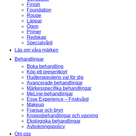
Finish
Foundation
Rouge
Läppar
Ögon
Primer
Redskap
Specialvård
Läs om våra märken
Behandlingar
Boka behandling
Köp ett presentkort
Hudterapeutens val för dig
Avancerade behandlingar
Märkesspecifika behandlingar
MeLine-behandlingar
Esse Experience – Friskvård
Makeup
Fransar och bryn
Kroppsbehandlingar och vaxning
Ekologiska behandlingar
Avbokningspolicy
Om oss