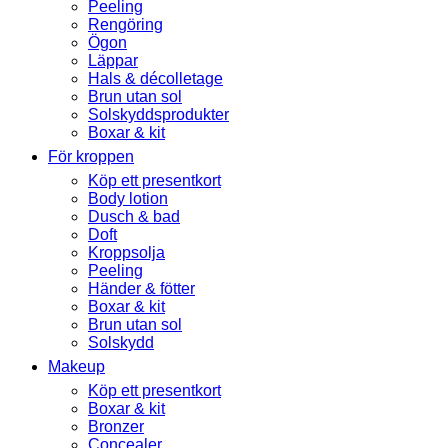
Peeling
Rengöring
Ögon
Läppar
Hals & décolletage
Brun utan sol
Solskyddsprodukter
Boxar & kit
För kroppen
Köp ett presentkort
Body lotion
Dusch & bad
Doft
Kroppsolja
Peeling
Händer & fötter
Boxar & kit
Brun utan sol
Solskydd
Makeup
Köp ett presentkort
Boxar & kit
Bronzer
Concealer