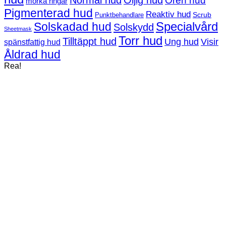
Normal hud
Oljig hud
Oren hud
mörka ringar
Pigmenterad hud
Reaktiv hud
Scrub
Punktbehandlare
Solskadad hud
Specialvård
Solskydd
Sheetmask
Torr hud
Tilltäppt hud
Ung hud
Visir
spänstfattig hud
Åldrad hud
Rea!