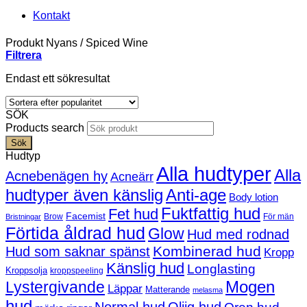
Kontakt
Produkt Nyans
/
Spiced Wine
Filtrera
Endast ett sökresultat
SÖK
Products search
Sök
Hudtyp
Alla hudtyper
Alla
Acnebenägen hy
Acneärr
hudtyper även känslig
Anti-age
Body lotion
Fuktfattig hud
Fet hud
Facemist
Brow
För män
Bristningar
Förtida åldrad hud
Glow
Hud med rodnad
Kombinerad hud
Hud som saknar spänst
Kropp
Känslig hud
Longlasting
Kroppsolja
kroppspeeling
Mogen
Lystergivande
Läppar
Matterande
melasma
hud