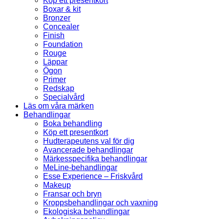
Köp ett presentkort
Boxar & kit
Bronzer
Concealer
Finish
Foundation
Rouge
Läppar
Ögon
Primer
Redskap
Specialvård
Läs om våra märken
Behandlingar
Boka behandling
Köp ett presentkort
Hudterapeutens val för dig
Avancerade behandlingar
Märkesspecifika behandlingar
MeLine-behandlingar
Esse Experience – Friskvård
Makeup
Fransar och bryn
Kroppsbehandlingar och vaxning
Ekologiska behandlingar