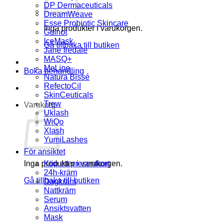
DP Dermaceuticals
DreamWeave
Esse Probiotic Skincare
Inga produkter i varukorgen.
Guinot
IceMask
Gå tillbaka till butiken
Jane Iredale
MASQ+
MeLine
Boka behandling
Natura Bissé
RefectoCil
SkinCeuticals
Trew
Varukorg
Uklash
WiQo
Xlash
YumiLashes
För ansiktet
Inga produkter i varukorgen.
Köp ett presentkort
24h-kräm
Gå tillbaka till butiken
Dagkräm
Nattkräm
Serum
Ansiktsvatten
Mask