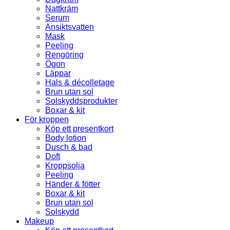
Nattkräm
Serum
Ansiktsvatten
Mask
Peeling
Rengöring
Ögon
Läppar
Hals & décolletage
Brun utan sol
Solskyddsprodukter
Boxar & kit
För kroppen
Köp ett presentkort
Body lotion
Dusch & bad
Doft
Kroppsolja
Peeling
Händer & fötter
Boxar & kit
Brun utan sol
Solskydd
Makeup