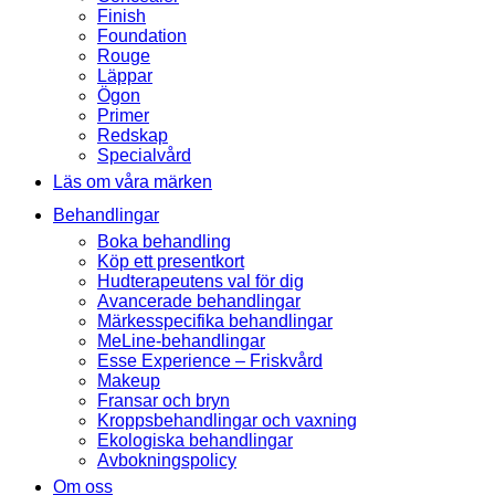
Finish
Foundation
Rouge
Läppar
Ögon
Primer
Redskap
Specialvård
Läs om våra märken
Behandlingar
Boka behandling
Köp ett presentkort
Hudterapeutens val för dig
Avancerade behandlingar
Märkesspecifika behandlingar
MeLine-behandlingar
Esse Experience – Friskvård
Makeup
Fransar och bryn
Kroppsbehandlingar och vaxning
Ekologiska behandlingar
Avbokningspolicy
Om oss