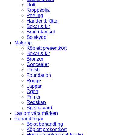
Doft
Kroppsolja
Peeling
Händer & fötter
Boxar & kit
Brun utan sol
Solskydd
Makeup
Köp ett presentkort
Boxar & kit
Bronzer
Concealer
Finish
Foundation
Rouge
Läppar
Ögon
Primer
Redskap
Specialvård
Läs om våra märken
Behandlingar
Boka behandling
Köp ett presentkort
Hudterapeutens val för dig