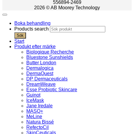
556894-2469
2026 © AB Moorey Technology
Boka behandling
Products search
Sök
Start
Produkt efter märke
Biologique Recherche
Bluestone Sunshields
Butter London
Dermalogica
DermaQuest
DP Dermaceuticals
DreamWeave
Esse Probiotic Skincare
Guinot
IceMask
Jane Iredale
MASQ+
MeLine
Natura Bissé
RefectoCil
SkinCeuticals