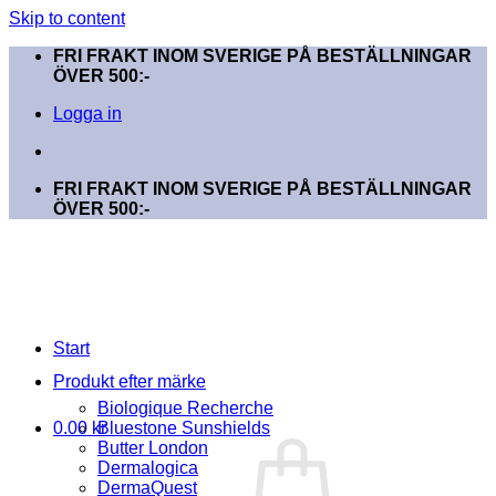
Skip to content
FRI FRAKT INOM SVERIGE PÅ BESTÄLLNINGAR
ÖVER 500:-
Logga in
FRI FRAKT INOM SVERIGE PÅ BESTÄLLNINGAR
ÖVER 500:-
Start
Produkt efter märke
Biologique Recherche
0.00
kr
Bluestone Sunshields
Butter London
Dermalogica
DermaQuest