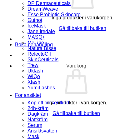
DP Dermaceuticals
DreamWeave
Esse Probiotic Skincare
Inga produkter i varukorgen.
Guinot
IceMask
Gå tillbaka till butiken
Jane Iredale
MASQ+
MeLine
Boka behandling
Natura Bissé
RefectoCil
SkinCeuticals
Trew
Varukorg
Uklash
WiQo
Xlash
YumiLashes
För ansiktet
Köp ett presentkort
Inga produkter i varukorgen.
24h-kräm
Gå tillbaka till butiken
Dagkräm
Nattkräm
Serum
Ansiktsvatten
Mask