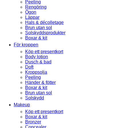
Peeling
Rengöring
Ögon
Läppar
Hals & décolletage
Brun utan sol
Solskyddsprodukter
Boxar & kit
För kroppen
Köp ett presentkort
Body lotion
Dusch & bad
Doft
Kroppsolja
Peeling
Händer & fötter
Boxar & kit
Brun utan sol
Solskydd
Makeup
Köp ett presentkort
Boxar & kit
Bronzer
Concealer