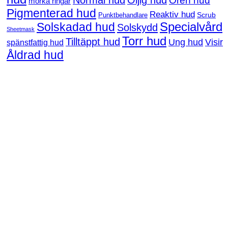
Normal hud
Oljig hud
Oren hud
mörka ringar
Pigmenterad hud
Reaktiv hud
Scrub
Punktbehandlare
Solskadad hud
Specialvård
Solskydd
Sheetmask
Torr hud
Tilltäppt hud
Ung hud
Visir
spänstfattig hud
Åldrad hud