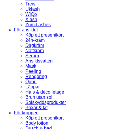
Trew
Uklash
WiQo
Xlash
YumiLashes
För ansiktet
Köp ett presentkort
24h-kräm
Dagkräm
Nattkräm
Serum
Ansiktsvatten
Mask
Peeling
Rengöring
Ögon
Läppar
Hals & décolletage
Brun utan sol
Solskyddsprodukter
Boxar & kit
För kroppen
Köp ett presentkort
Body lotion
Dusch & bad