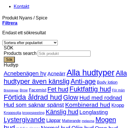
Kontakt
Produkt Nyans
/
Spice
Filtrera
Endast ett sökresultat
SÖK
Products search
Sök
Hudtyp
Alla hudtyper
Alla
Acnebenägen hy
Acneärr
hudtyper även känslig
Anti-age
Body lotion
Fuktfattig hud
Fet hud
Facemist
Brow
För män
Bristningar
Förtida åldrad hud
Glow
Hud med rodnad
Kombinerad hud
Hud som saknar spänst
Kropp
Känslig hud
Longlasting
Kroppsolja
kroppspeeling
Mogen
Lystergivande
Läppar
Matterande
melasma
hud