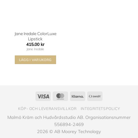
Jane Iredale ColorLuxe
Lipstick
415.00
kr
Jane Iredale
LÄGG I VARUKORG
Den
här
produkten
har
flera
Visa
MasterCard
Klarna
Swish
varianter.
(SE)
De
KÖP- OCH LEVERANSVILLKOR
INTEGRITETSPOLICY
olika
Malmö Kräm och Hudvårdsstudio AB. Organisationsnummer
alternativen
556894-2469
kan
2026 © AB Moorey Technology
väljas