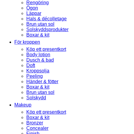
Rengöring
Ögon
Läppar
Hals & décolletage
Brun utan sol
Solskyddsprodukter
Boxar & kit
För kroppen
Köp ett presentkort
Body lotion
Dusch & bad
Doft
Kroppsolja
Peeling
Händer & fötter
Boxar & kit
Brun utan sol
Solskydd
Makeup
Köp ett presentkort
Boxar & kit
Bronzer
Concealer
Finish