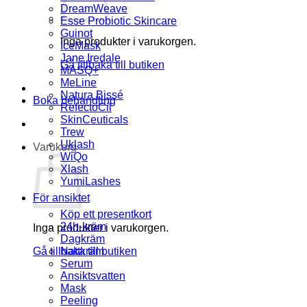
DreamWeave
Esse Probiotic Skincare
Guinot
Inga produkter i varukorgen.
IceMask
Jane Iredale
Gå tillbaka till butiken
MASQ+
MeLine
Natura Bissé
Boka behandling
RefectoCil
SkinCeuticals
Trew
Uklash
Varukorg
WiQo
Xlash
YumiLashes
För ansiktet
Köp ett presentkort
24h-kräm
Inga produkter i varukorgen.
Dagkräm
Gå tillbaka till butiken
Nattkräm
Serum
Ansiktsvatten
Mask
Peeling