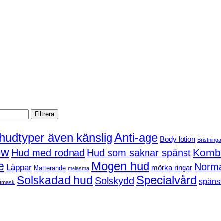
Filtrera
 hudtyper även känslig
Anti-age
Body lotion
Bristninga
ow
Kombi
Hud med rodnad
Hud som saknar spänst
Mogen hud
e
Norma
Läppar
mörka ringar
Matterande
melasma
Solskadad hud
Specialvård
Solskydd
spänst
tmask