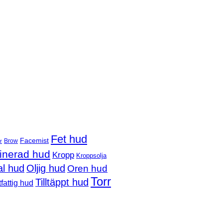
Fet hud
Facemist
Brow
r
nerad hud
Kropp
Kroppsolja
l hud
Oljig hud
Oren hud
Torr
Tilltäppt hud
fattig hud