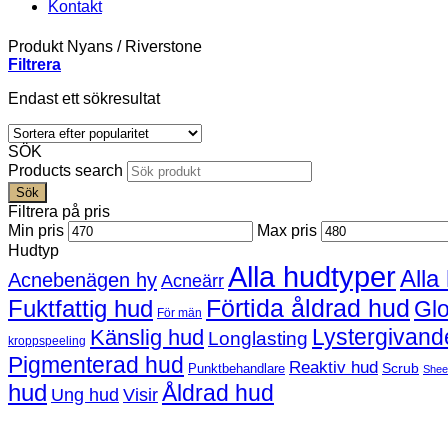
Kontakt
Produkt Nyans
/
Riverstone
Filtrera
Endast ett sökresultat
SÖK
Products search
Sök
Filtrera på pris
Min pris
Max pris
Hudtyp
Alla hudtyper
Alla
Acnebenägen hy
Acneärr
Förtida åldrad hud
Fuktfattig hud
Gl
För män
Lystergivand
Känslig hud
Longlasting
kroppspeeling
Pigmenterad hud
Reaktiv hud
Scrub
Punktbehandlare
Shee
hud
Åldrad hud
Ung hud
Visir