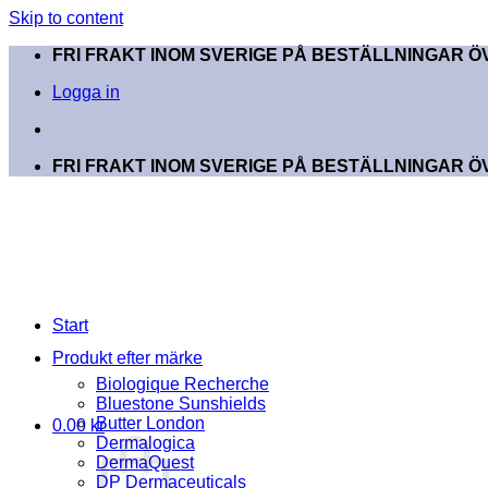
Skip to content
FRI FRAKT INOM SVERIGE PÅ BESTÄLLNINGAR ÖV
Logga in
FRI FRAKT INOM SVERIGE PÅ BESTÄLLNINGAR ÖV
Start
Produkt efter märke
Biologique Recherche
Bluestone Sunshields
Butter London
0.00
kr
Dermalogica
DermaQuest
DP Dermaceuticals