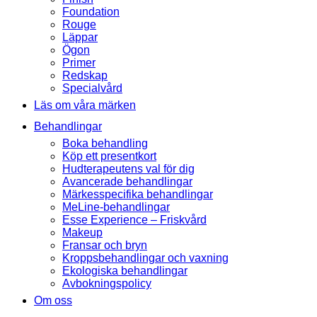
Foundation
Rouge
Läppar
Ögon
Primer
Redskap
Specialvård
Läs om våra märken
Behandlingar
Boka behandling
Köp ett presentkort
Hudterapeutens val för dig
Avancerade behandlingar
Märkesspecifika behandlingar
MeLine-behandlingar
Esse Experience – Friskvård
Makeup
Fransar och bryn
Kroppsbehandlingar och vaxning
Ekologiska behandlingar
Avbokningspolicy
Om oss