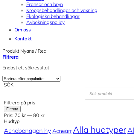
Fransar och bryn
Kroppsbehandlingar och vaxning
Ekologiska behandlingar
Avbokningspolicy
Om oss
Kontakt
Produkt Nyans
/
Red
Filtrera
Endast ett sökresultat
SÖK
Products
search
Filtrera på pris
Min
Max
Filtrera
pris
pris
Pris:
70 kr
—
80 kr
Hudtyp
Alla hudtyper
Al
Acnebenägen hy
Acneärr