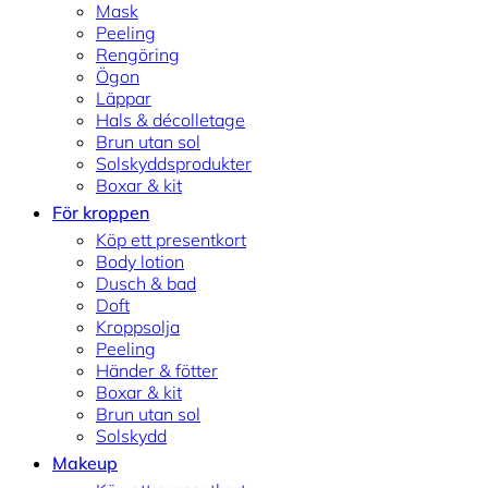
Mask
Peeling
Rengöring
Ögon
Läppar
Hals & décolletage
Brun utan sol
Solskyddsprodukter
Boxar & kit
För kroppen
Köp ett presentkort
Body lotion
Dusch & bad
Doft
Kroppsolja
Peeling
Händer & fötter
Boxar & kit
Brun utan sol
Solskydd
Makeup