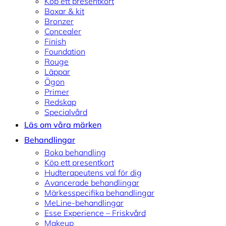
Köp ett presentkort
Boxar & kit
Bronzer
Concealer
Finish
Foundation
Rouge
Läppar
Ögon
Primer
Redskap
Specialvård
Läs om våra märken
Behandlingar
Boka behandling
Köp ett presentkort
Hudterapeutens val för dig
Avancerade behandlingar
Märkesspecifika behandlingar
MeLine-behandlingar
Esse Experience – Friskvård
Makeup