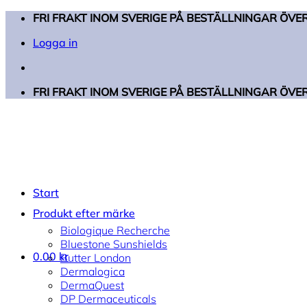
Skip
FRI FRAKT INOM SVERIGE PÅ BESTÄLLNINGAR ÖVER
to
Logga in
content
FRI FRAKT INOM SVERIGE PÅ BESTÄLLNINGAR ÖVER
Start
Produkt efter märke
Biologique Recherche
Bluestone Sunshields
0.00
kr
Butter London
Dermalogica
DermaQuest
DP Dermaceuticals