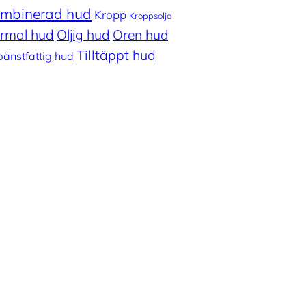
mbinerad hud
Kropp
Kroppsolja
rmal hud
Oljig hud
Oren hud
Tilltäppt hud
pänstfattig hud