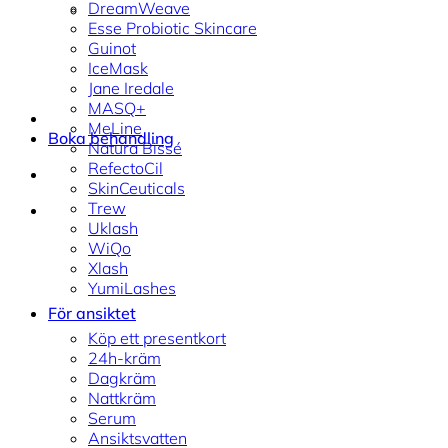
DreamWeave
Esse Probiotic Skincare
Guinot
IceMask
Jane Iredale
MASQ+
MeLine
Boka behandling
Natura Bissé
RefectoCil
SkinCeuticals
Trew
Uklash
WiQo
Xlash
YumiLashes
För ansiktet
Köp ett presentkort
24h-kräm
Dagkräm
Nattkräm
Serum
Ansiktsvatten