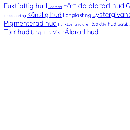
Förtida åldrad hud
Fuktfattig hud
G
För män
Lystergivan
Känslig hud
Longlasting
kroppspeeling
Pigmenterad hud
Reaktiv hud
Scrub
Punktbehandlare
Torr hud
Åldrad hud
Ung hud
Visir