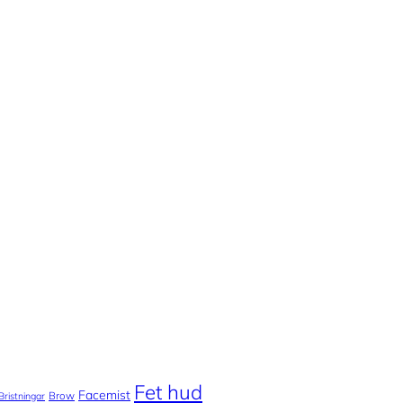
Fet hud
Facemist
Brow
Bristningar