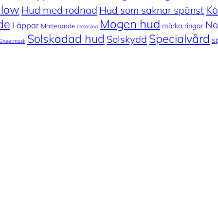
low
Ko
Hud med rodnad
Hud som saknar spänst
de
Mogen hud
No
Läppar
mörka ringar
Matterande
melasma
Solskadad hud
Specialvård
Solskydd
s
Sheetmask