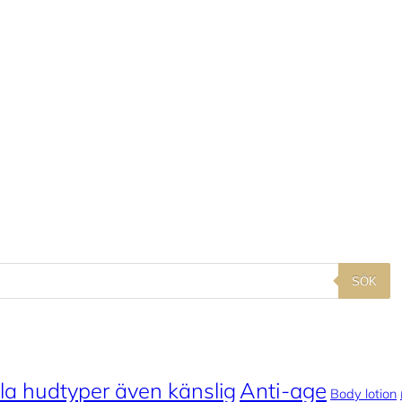
SÖK
la hudtyper även känslig
Anti-age
Body lotion