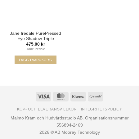
Jane Iredale PurePressed
Eye Shadow Triple
475.00
kr
Jane Iredale
LÄGG I VARUKORG
Den
här
produkten
har
flera
Visa
MasterCard
Klarna
Swish
varianter.
(SE)
De
KÖP- OCH LEVERANSVILLKOR
INTEGRITETSPOLICY
olika
Malmö Kräm och Hudvårdsstudio AB. Organisationsnummer
alternativen
556894-2469
kan
2026 © AB Moorey Technology
väljas
på