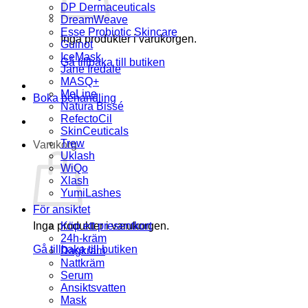
DP Dermaceuticals
DreamWeave
Esse Probiotic Skincare
Inga produkter i varukorgen.
Guinot
IceMask
Gå tillbaka till butiken
Jane Iredale
MASQ+
MeLine
Boka behandling
Natura Bissé
RefectoCil
SkinCeuticals
Trew
Varukorg
Uklash
WiQo
Xlash
YumiLashes
För ansiktet
Inga produkter i varukorgen.
Köp ett presentkort
24h-kräm
Gå tillbaka till butiken
Dagkräm
Nattkräm
Serum
Ansiktsvatten
Mask