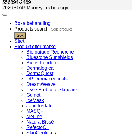
556894-2469
2026 © AB Moorey Technology
Boka behandling
Products search
Sök
Start
Produkt efter märke
Biologique Recherche
Bluestone Sunshields
Butter London
Dermalogica
DermaQuest
DP Dermaceuticals
DreamWeave
Esse Probiotic Skincare
Guinot
IceMask
Jane Iredale
MASQ+
MeLine
Natura Bissé
RefectoCil
SkinCeuticals