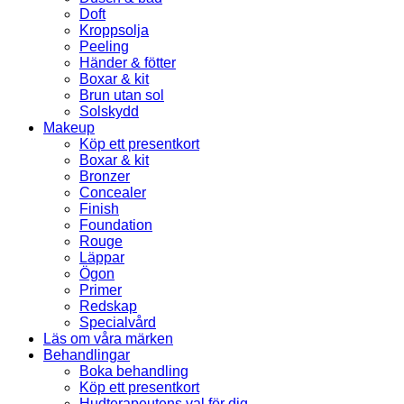
Doft
Kroppsolja
Peeling
Händer & fötter
Boxar & kit
Brun utan sol
Solskydd
Makeup
Köp ett presentkort
Boxar & kit
Bronzer
Concealer
Finish
Foundation
Rouge
Läppar
Ögon
Primer
Redskap
Specialvård
Läs om våra märken
Behandlingar
Boka behandling
Köp ett presentkort
Hudterapeutens val för dig