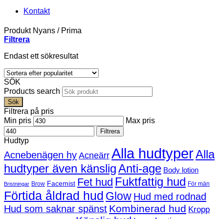
Kontakt
Produkt Nyans
/
Prima
Filtrera
Endast ett sökresultat
SÖK
Products search
Sök
Filtrera på pris
Min pris
Max pris
Filtrera
Hudtyp
Alla hudtyper
Alla
Acnebenägen hy
Acneärr
hudtyper även känslig
Anti-age
Body lotion
Fuktfattig hud
Fet hud
Facemist
Brow
För män
Bristningar
Förtida åldrad hud
Glow
Hud med rodnad
Kombinerad hud
Hud som saknar spänst
Kropp