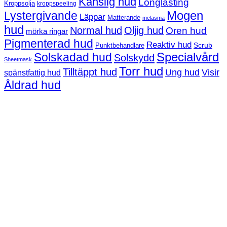
Känslig hud
Longlasting
Kroppsolja
kroppspeeling
Mogen
Lystergivande
Läppar
Matterande
melasma
hud
Normal hud
Oljig hud
Oren hud
mörka ringar
Pigmenterad hud
Reaktiv hud
Scrub
Punktbehandlare
Solskadad hud
Specialvård
Solskydd
Sheetmask
Torr hud
Tilltäppt hud
Ung hud
Visir
spänstfattig hud
Åldrad hud