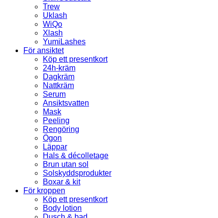
Trew
Uklash
WiQo
Xlash
YumiLashes
För ansiktet
Köp ett presentkort
24h-kräm
Dagkräm
Nattkräm
Serum
Ansiktsvatten
Mask
Peeling
Rengöring
Ögon
Läppar
Hals & décolletage
Brun utan sol
Solskyddsprodukter
Boxar & kit
För kroppen
Köp ett presentkort
Body lotion
Dusch & bad