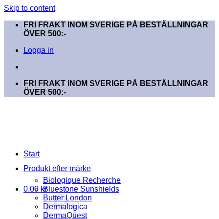
Skip to content
FRI FRAKT INOM SVERIGE PÅ BESTÄLLNINGAR
ÖVER 500:-
Logga in
FRI FRAKT INOM SVERIGE PÅ BESTÄLLNINGAR
ÖVER 500:-
Start
Produkt efter märke
Biologique Recherche
0.00
kr
Bluestone Sunshields
Butter London
Dermalogica
DermaQuest