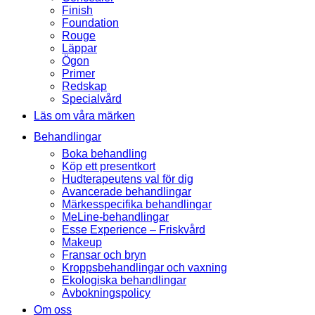
Finish
Foundation
Rouge
Läppar
Ögon
Primer
Redskap
Specialvård
Läs om våra märken
Behandlingar
Boka behandling
Köp ett presentkort
Hudterapeutens val för dig
Avancerade behandlingar
Märkesspecifika behandlingar
MeLine-behandlingar
Esse Experience – Friskvård
Makeup
Fransar och bryn
Kroppsbehandlingar och vaxning
Ekologiska behandlingar
Avbokningspolicy
Om oss