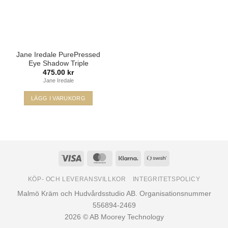
Jane Iredale PurePressed
Eye Shadow Triple
475.00
kr
Jane Iredale
LÄGG I VARUKORG
Den
här
produkten
har
flera
Visa
MasterCard
Klarna
Swish
varianter.
(SE)
De
KÖP- OCH LEVERANSVILLKOR
INTEGRITETSPOLICY
olika
Malmö Kräm och Hudvårdsstudio AB. Organisationsnummer
alternativen
556894-2469
kan
2026 © AB Moorey Technology
väljas
på