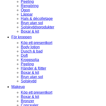
Peeling
Rengöring
Ögon
Läppar
Hals & décolletage
Brun utan sol
Solskyddsprodukter
Boxar & kit
För kroppen
Köp ett presentkort
Body lotion
Dusch & bad
Doft
Kroppsolja
Peeling
Händer & fötter
Boxar & kit
Brun utan sol
Solskydd
Makeup
Köp ett presentkort
Boxar & kit
Bronzer
Concealer