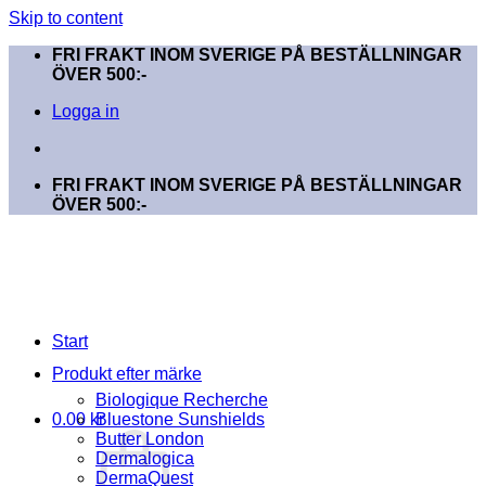
Skip to content
FRI FRAKT INOM SVERIGE PÅ BESTÄLLNINGAR
ÖVER 500:-
Logga in
FRI FRAKT INOM SVERIGE PÅ BESTÄLLNINGAR
ÖVER 500:-
Start
Produkt efter märke
Biologique Recherche
0.00
kr
Bluestone Sunshields
Butter London
Dermalogica
DermaQuest