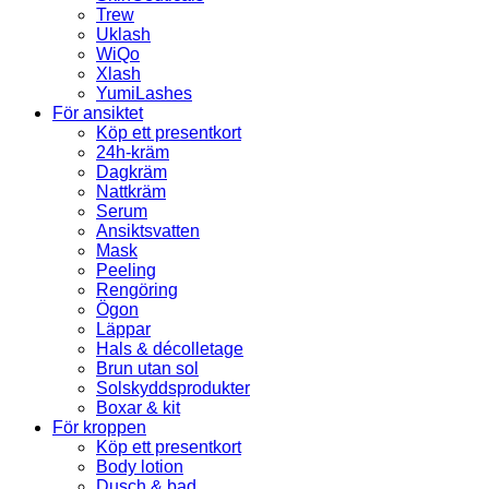
Trew
Uklash
WiQo
Xlash
YumiLashes
För ansiktet
Köp ett presentkort
24h-kräm
Dagkräm
Nattkräm
Serum
Ansiktsvatten
Mask
Peeling
Rengöring
Ögon
Läppar
Hals & décolletage
Brun utan sol
Solskyddsprodukter
Boxar & kit
För kroppen
Köp ett presentkort
Body lotion
Dusch & bad