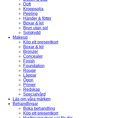
Doft
Kroppsolja
Peeling
Händer & fötter
Boxar & kit
Brun utan sol
Solskydd
Makeup
Köp ett presentkort
Boxar & kit
Bronzer
Concealer
Finish
Foundation
Rouge
Läppar
Ögon
Primer
Redskap
Specialvård
Läs om våra märken
Behandlingar
Boka behandling
Köp ett presentkort
Hudterapeutens val för dig