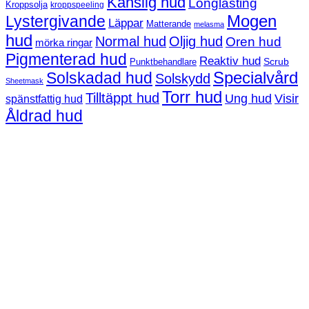
Känslig hud
Longlasting
Kroppsolja
kroppspeeling
Mogen
Lystergivande
Läppar
Matterande
melasma
hud
Normal hud
Oljig hud
Oren hud
mörka ringar
Pigmenterad hud
Reaktiv hud
Scrub
Punktbehandlare
Solskadad hud
Specialvård
Solskydd
Sheetmask
Torr hud
Tilltäppt hud
Ung hud
Visir
spänstfattig hud
Åldrad hud