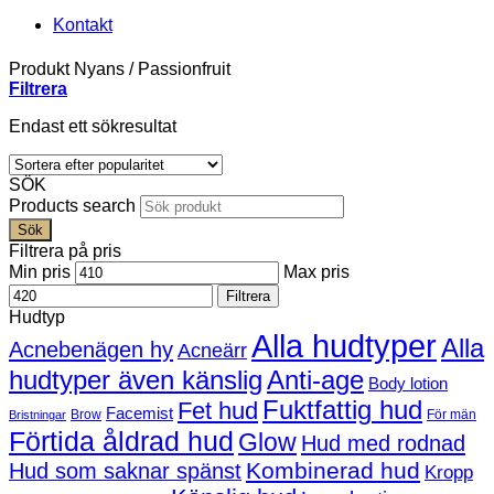
Kontakt
Produkt Nyans
/
Passionfruit
Filtrera
Endast ett sökresultat
SÖK
Products search
Sök
Filtrera på pris
Min pris
Max pris
Filtrera
Hudtyp
Alla hudtyper
Alla
Acnebenägen hy
Acneärr
hudtyper även känslig
Anti-age
Body lotion
Fuktfattig hud
Fet hud
Facemist
Brow
För män
Bristningar
Förtida åldrad hud
Glow
Hud med rodnad
Kombinerad hud
Hud som saknar spänst
Kropp