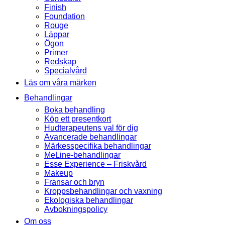
Finish
Foundation
Rouge
Läppar
Ögon
Primer
Redskap
Specialvård
Läs om våra märken
Behandlingar
Boka behandling
Köp ett presentkort
Hudterapeutens val för dig
Avancerade behandlingar
Märkesspecifika behandlingar
MeLine-behandlingar
Esse Experience – Friskvård
Makeup
Fransar och bryn
Kroppsbehandlingar och vaxning
Ekologiska behandlingar
Avbokningspolicy
Om oss