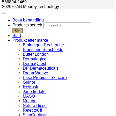
556894-2469
2026 © AB Moorey Technology
Boka behandling
Products search
Sök
Start
Produkt efter märke
Biologique Recherche
Bluestone Sunshields
Butter London
Dermalogica
DermaQuest
DP Dermaceuticals
DreamWeave
Esse Probiotic Skincare
Guinot
IceMask
Jane Iredale
MASQ+
MeLine
Natura Bissé
RefectoCil
SkinCeuticals