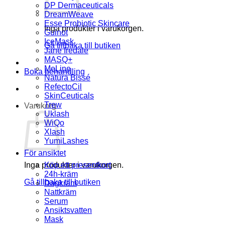
DP Dermaceuticals
DreamWeave
Esse Probiotic Skincare
Inga produkter i varukorgen.
Guinot
IceMask
Gå tillbaka till butiken
Jane Iredale
MASQ+
MeLine
Boka behandling
Natura Bissé
RefectoCil
SkinCeuticals
Trew
Varukorg
Uklash
WiQo
Xlash
YumiLashes
För ansiktet
Inga produkter i varukorgen.
Köp ett presentkort
24h-kräm
Gå tillbaka till butiken
Dagkräm
Nattkräm
Serum
Ansiktsvatten
Mask