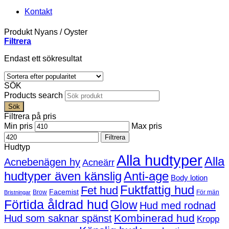
Kontakt
Produkt Nyans
/
Oyster
Filtrera
Endast ett sökresultat
SÖK
Products search
Sök
Filtrera på pris
Min pris
Max pris
Filtrera
Hudtyp
Alla hudtyper
Alla
Acnebenägen hy
Acneärr
hudtyper även känslig
Anti-age
Body lotion
Fuktfattig hud
Fet hud
Facemist
Brow
För män
Bristningar
Förtida åldrad hud
Glow
Hud med rodnad
Kombinerad hud
Hud som saknar spänst
Kropp