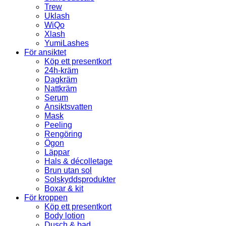
Trew
Uklash
WiQo
Xlash
YumiLashes
För ansiktet
Köp ett presentkort
24h-kräm
Dagkräm
Nattkräm
Serum
Ansiktsvatten
Mask
Peeling
Rengöring
Ögon
Läppar
Hals & décolletage
Brun utan sol
Solskyddsprodukter
Boxar & kit
För kroppen
Köp ett presentkort
Body lotion
Dusch & bad