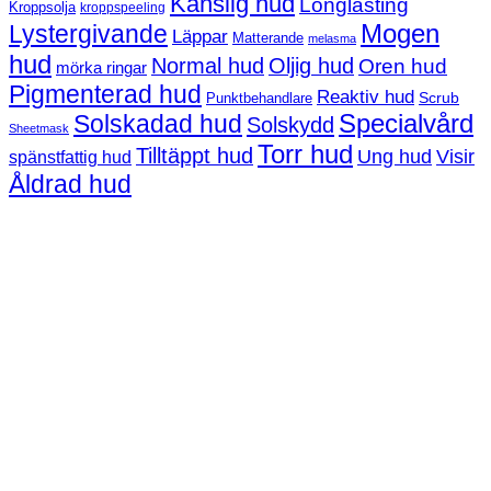
Känslig hud
Longlasting
Kroppsolja
kroppspeeling
Mogen
Lystergivande
Läppar
Matterande
melasma
hud
Normal hud
Oljig hud
Oren hud
mörka ringar
Pigmenterad hud
Reaktiv hud
Scrub
Punktbehandlare
Solskadad hud
Specialvård
Solskydd
Sheetmask
Torr hud
Tilltäppt hud
Ung hud
Visir
spänstfattig hud
Åldrad hud