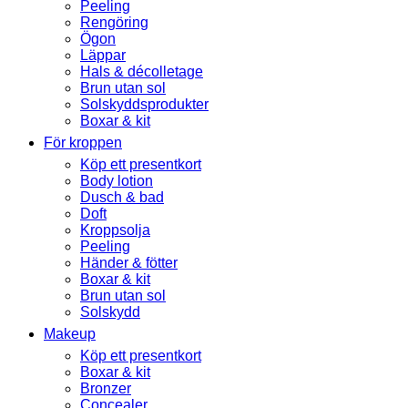
Peeling
Rengöring
Ögon
Läppar
Hals & décolletage
Brun utan sol
Solskyddsprodukter
Boxar & kit
För kroppen
Köp ett presentkort
Body lotion
Dusch & bad
Doft
Kroppsolja
Peeling
Händer & fötter
Boxar & kit
Brun utan sol
Solskydd
Makeup
Köp ett presentkort
Boxar & kit
Bronzer
Concealer