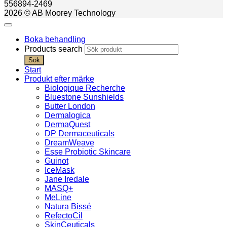
556894-2469
2026 © AB Moorey Technology
Boka behandling
Products search
Sök
Start
Produkt efter märke
Biologique Recherche
Bluestone Sunshields
Butter London
Dermalogica
DermaQuest
DP Dermaceuticals
DreamWeave
Esse Probiotic Skincare
Guinot
IceMask
Jane Iredale
MASQ+
MeLine
Natura Bissé
RefectoCil
SkinCeuticals