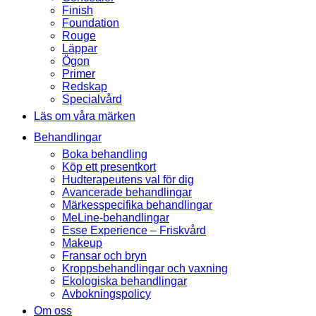
Finish
Foundation
Rouge
Läppar
Ögon
Primer
Redskap
Specialvård
Läs om våra märken
Behandlingar
Boka behandling
Köp ett presentkort
Hudterapeutens val för dig
Avancerade behandlingar
Märkesspecifika behandlingar
MeLine-behandlingar
Esse Experience – Friskvård
Makeup
Fransar och bryn
Kroppsbehandlingar och vaxning
Ekologiska behandlingar
Avbokningspolicy
Om oss