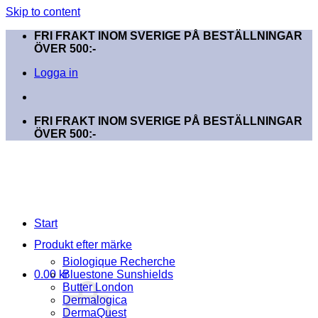
Skip to content
FRI FRAKT INOM SVERIGE PÅ BESTÄLLNINGAR
ÖVER 500:-
Logga in
FRI FRAKT INOM SVERIGE PÅ BESTÄLLNINGAR
ÖVER 500:-
Start
Produkt efter märke
Biologique Recherche
0.00
kr
Bluestone Sunshields
Butter London
Dermalogica
DermaQuest