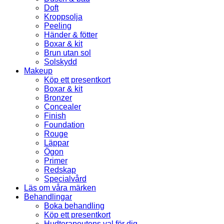
Doft
Kroppsolja
Peeling
Händer & fötter
Boxar & kit
Brun utan sol
Solskydd
Makeup
Köp ett presentkort
Boxar & kit
Bronzer
Concealer
Finish
Foundation
Rouge
Läppar
Ögon
Primer
Redskap
Specialvård
Läs om våra märken
Behandlingar
Boka behandling
Köp ett presentkort
Hudterapeutens val för dig