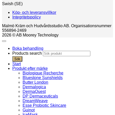
Swish (SE)
Köp- och leveransvillkor
Integritetspolicy
Malmö Kräm och Hudvårdsstudio AB. Organisationsnummer
556894-2469
2026 © AB Moorey Technology
Boka behandling
Products search
Sök
Start
Produkt efter märke
Biologique Recherche
Bluestone Sunshields
Butter London
Dermalogica
DermaQuest
DP Dermaceuticals
DreamWeave
Esse Probiotic Skincare
Guinot
IceMask