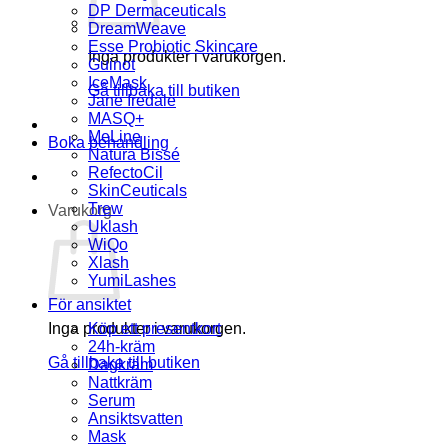
DP Dermaceuticals
DreamWeave
Esse Probiotic Skincare
Inga produkter i varukorgen.
Guinot
IceMask
Gå tillbaka till butiken
Jane Iredale
MASQ+
MeLine
Boka behandling
Natura Bissé
RefectoCil
SkinCeuticals
Trew
Varukorg
Uklash
WiQo
Xlash
YumiLashes
För ansiktet
Inga produkter i varukorgen.
Köp ett presentkort
24h-kräm
Gå tillbaka till butiken
Dagkräm
Nattkräm
Serum
Ansiktsvatten
Mask