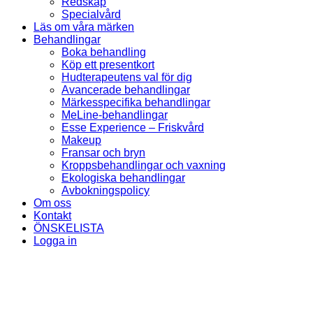
Redskap
Specialvård
Läs om våra märken
Behandlingar
Boka behandling
Köp ett presentkort
Hudterapeutens val för dig
Avancerade behandlingar
Märkesspecifika behandlingar
MeLine-behandlingar
Esse Experience – Friskvård
Makeup
Fransar och bryn
Kroppsbehandlingar och vaxning
Ekologiska behandlingar
Avbokningspolicy
Om oss
Kontakt
ÖNSKELISTA
Logga in