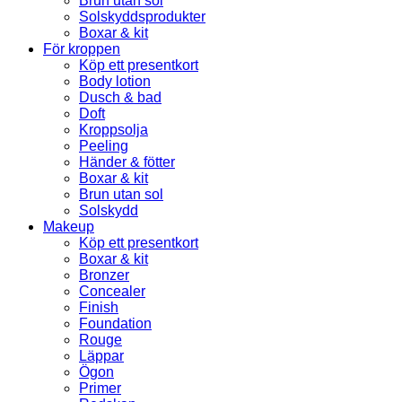
Brun utan sol
Solskyddsprodukter
Boxar & kit
För kroppen
Köp ett presentkort
Body lotion
Dusch & bad
Doft
Kroppsolja
Peeling
Händer & fötter
Boxar & kit
Brun utan sol
Solskydd
Makeup
Köp ett presentkort
Boxar & kit
Bronzer
Concealer
Finish
Foundation
Rouge
Läppar
Ögon
Primer