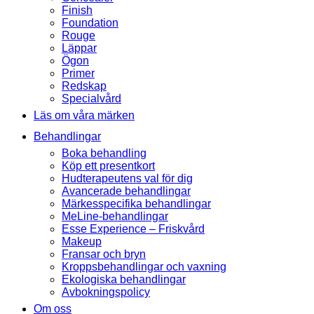
Finish
Foundation
Rouge
Läppar
Ögon
Primer
Redskap
Specialvård
Läs om våra märken
Behandlingar
Boka behandling
Köp ett presentkort
Hudterapeutens val för dig
Avancerade behandlingar
Märkesspecifika behandlingar
MeLine-behandlingar
Esse Experience – Friskvård
Makeup
Fransar och bryn
Kroppsbehandlingar och vaxning
Ekologiska behandlingar
Avbokningspolicy
Om oss