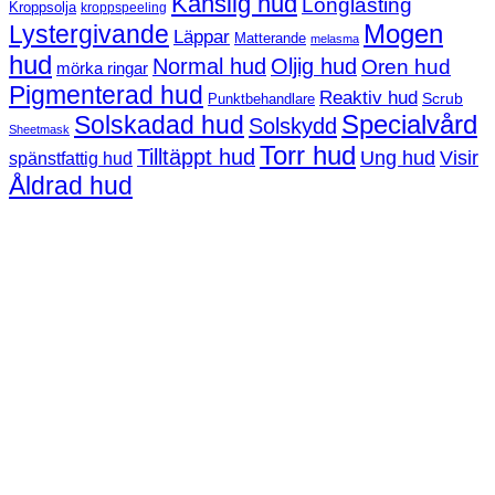
Känslig hud
Longlasting
Kroppsolja
kroppspeeling
Mogen
Lystergivande
Läppar
Matterande
melasma
hud
Normal hud
Oljig hud
Oren hud
mörka ringar
Pigmenterad hud
Reaktiv hud
Scrub
Punktbehandlare
Solskadad hud
Specialvård
Solskydd
Sheetmask
Torr hud
Tilltäppt hud
Ung hud
Visir
spänstfattig hud
Åldrad hud