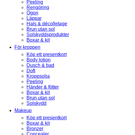
Peeling
Rengöring
Ögon
Läppar
Hals & décolletage
Brun utan sol
Solskyddsprodukter
Boxar & kit
För kroppen
Köp ett presentkort
Body lotion
Dusch & bad
Doft
Kroppsolja
Peeling
Händer & fötter
Boxar & kit
Brun utan sol
Solskydd
Makeup
Köp ett presentkort
Boxar & kit
Bronzer
Concealer