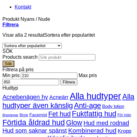
Kontakt
Produkt Nyans
/
Nude
Filtrera
Visar alla 2 resultat
Sortera efter popularitet
SÖK
Products search
Sök
Filtrera på pris
Min pris
Max pris
Filtrera
Hudtyp
Alla hudtyper
Alla
Acnebenägen hy
Acneärr
hudtyper även känslig
Anti-age
Body lotion
Fuktfattig hud
Fet hud
Facemist
Brow
För män
Bristningar
Förtida åldrad hud
Glow
Hud med rodnad
Kombinerad hud
Hud som saknar spänst
Kropp