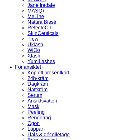
Jane Iredale
MASQ+
MeLine
Natura Bissé
RefectoCil
SkinCeuticals
Trew
Uklash
WiQo
Xlash
YumiLashes
För ansiktet
Köp ett presentkort
24h-kräm
Dagkräm
Nattkräm
Serum
Ansiktsvatten
Mask
Peeling
Rengöring
Ögon
Läppar
Hals & décolletage