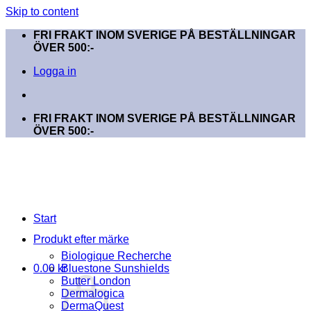
Skip to content
FRI FRAKT INOM SVERIGE PÅ BESTÄLLNINGAR
ÖVER 500:-
Logga in
FRI FRAKT INOM SVERIGE PÅ BESTÄLLNINGAR
ÖVER 500:-
Start
Produkt efter märke
Biologique Recherche
0.00
kr
Bluestone Sunshields
Butter London
Dermalogica
DermaQuest