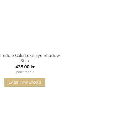
 Iredale ColorLuxe Eye Shadow
Stick
435.00
kr
Jane Iredale
LÄGG I VARUKORG
Den
här
produkten
har
flera
varianter.
De