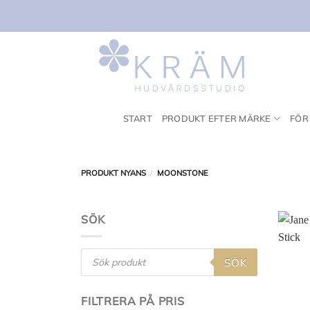
Skip
to
content
START
PRODUKT EFTER MÄRKE
FÖR
PRODUKT NYANS
/
MOONSTONE
SÖK
Products
SÖK
search
FILTRERA PÅ PRIS