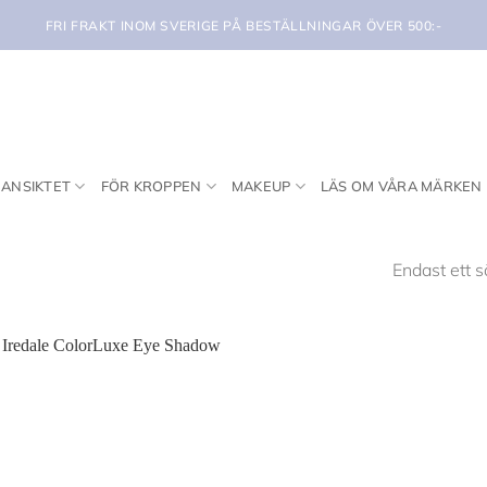
FRI FRAKT INOM SVERIGE PÅ BESTÄLLNINGAR ÖVER 500:-
 ANSIKTET
FÖR KROPPEN
MAKEUP
LÄS OM VÅRA MÄRKEN
Endast ett s
Lägg i
min
önskelista