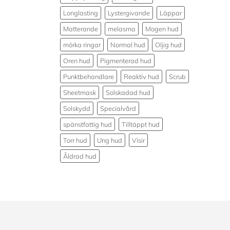
Longlasting
Lystergivande
Läppar
Matterande
melasma
Mogen hud
mörka ringar
Normal hud
Oljig hud
Oren hud
Pigmenterad hud
Punktbehandlare
Reaktiv hud
Scrub
Sheetmask
Solskadad hud
Solskydd
Specialvård
spänstfattig hud
Tilltäppt hud
Torr hud
Ung hud
Visir
Åldrad hud