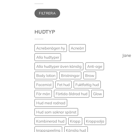
Min
Max
FILTRERA
pris
pris
HUDTYP
Acnebenägen hy
Acneärr
Jane
Alla hudtyper
Alla hudtyper även känslig
Anti-age
Body lotion
Bristningar
Brow
Facemist
Fet hud
Fuktfattig hud
För män
Förtida åldrad hud
Glow
Hud med rodnad
Hud som saknar spänst
Kombinerad hud
Kropp
Kroppsolja
kroppspeeling
Känslig hud