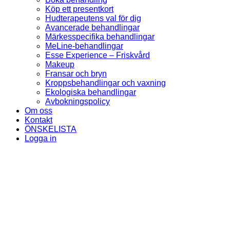
Köp ett presentkort
Hudterapeutens val för dig
Avancerade behandlingar
Märkesspecifika behandlingar
MeLine-behandlingar
Esse Experience – Friskvård
Makeup
Fransar och bryn
Kroppsbehandlingar och vaxning
Ekologiska behandlingar
Avbokningspolicy
Om oss
Kontakt
ÖNSKELISTA
Logga in