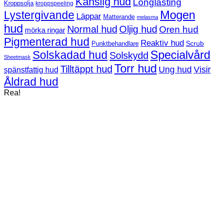
Känslig hud
Longlasting
Kroppsolja
kroppspeeling
Mogen
Lystergivande
Läppar
Matterande
melasma
hud
Normal hud
Oljig hud
Oren hud
mörka ringar
Pigmenterad hud
Reaktiv hud
Scrub
Punktbehandlare
Solskadad hud
Specialvård
Solskydd
Sheetmask
Torr hud
Tilltäppt hud
Ung hud
Visir
spänstfattig hud
Åldrad hud
Rea!