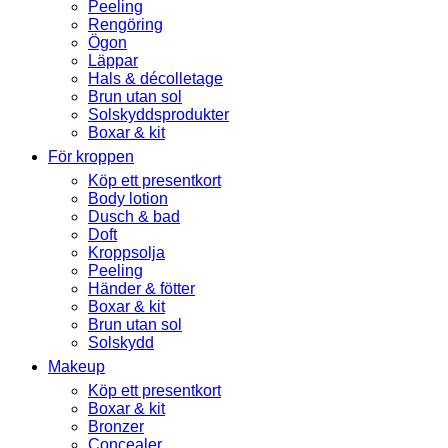
Peeling
Rengöring
Ögon
Läppar
Hals & décolletage
Brun utan sol
Solskyddsprodukter
Boxar & kit
För kroppen
Köp ett presentkort
Body lotion
Dusch & bad
Doft
Kroppsolja
Peeling
Händer & fötter
Boxar & kit
Brun utan sol
Solskydd
Makeup
Köp ett presentkort
Boxar & kit
Bronzer
Concealer