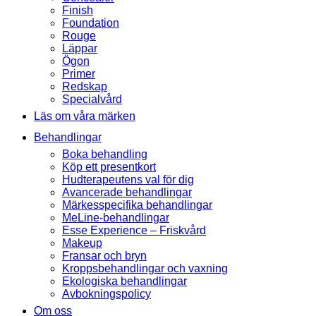
Finish
Foundation
Rouge
Läppar
Ögon
Primer
Redskap
Specialvård
Läs om våra märken
Behandlingar
Boka behandling
Köp ett presentkort
Hudterapeutens val för dig
Avancerade behandlingar
Märkesspecifika behandlingar
MeLine-behandlingar
Esse Experience – Friskvård
Makeup
Fransar och bryn
Kroppsbehandlingar och vaxning
Ekologiska behandlingar
Avbokningspolicy
Om oss