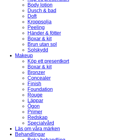
Body lotion
Dusch & bad
Doft
Kroppsolja
Peeling
Händer & fötter
Boxar & kit
Brun utan sol
Solskydd
Makeup
Köp ett presentkort
Boxar & kit
Bronzer
Concealer
Finish
Foundation
Rouge
Läppar
Ögon
Primer
Redskap
Specialvård
Läs om våra märken
Behandlingar
Boka behandling