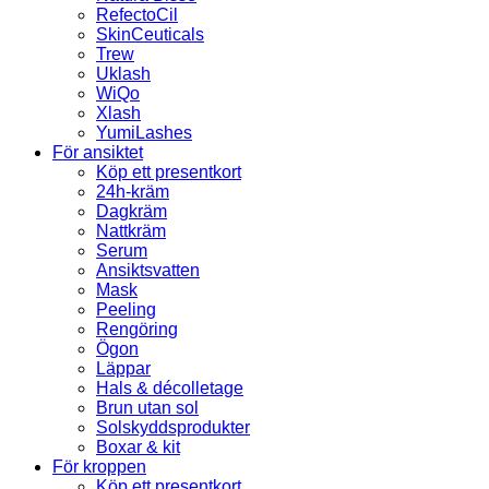
RefectoCil
SkinCeuticals
Trew
Uklash
WiQo
Xlash
YumiLashes
För ansiktet
Köp ett presentkort
24h-kräm
Dagkräm
Nattkräm
Serum
Ansiktsvatten
Mask
Peeling
Rengöring
Ögon
Läppar
Hals & décolletage
Brun utan sol
Solskyddsprodukter
Boxar & kit
För kroppen
Köp ett presentkort