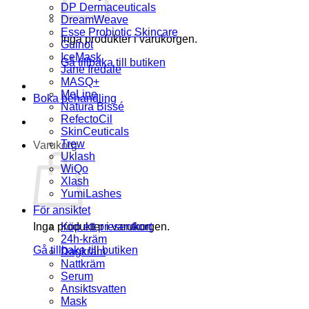
DP Dermaceuticals
DreamWeave
Esse Probiotic Skincare
Inga produkter i varukorgen.
Guinot
IceMask
Gå tillbaka till butiken
Jane Iredale
MASQ+
MeLine
Boka behandling
Natura Bissé
RefectoCil
SkinCeuticals
Trew
Varukorg
Uklash
WiQo
Xlash
YumiLashes
För ansiktet
Inga produkter i varukorgen.
Köp ett presentkort
24h-kräm
Gå tillbaka till butiken
Dagkräm
Nattkräm
Serum
Ansiktsvatten
Mask