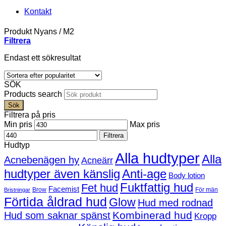
Kontakt
Produkt Nyans
/
M2
Filtrera
Endast ett sökresultat
SÖK
Products search
Sök
Filtrera på pris
Min pris
Max pris
Filtrera
Hudtyp
Alla hudtyper
Alla
Acnebenägen hy
Acneärr
hudtyper även känslig
Anti-age
Body lotion
Fuktfattig hud
Fet hud
Facemist
Brow
För män
Bristningar
Förtida åldrad hud
Glow
Hud med rodnad
Kombinerad hud
Hud som saknar spänst
Kropp