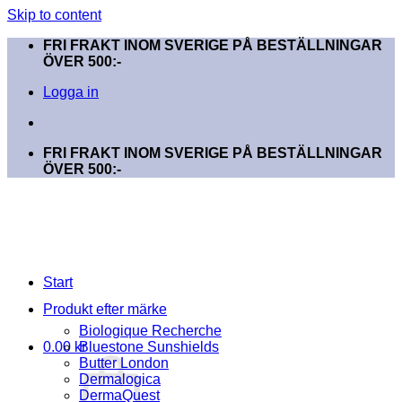
Skip to content
FRI FRAKT INOM SVERIGE PÅ BESTÄLLNINGAR
ÖVER 500:-
Logga in
FRI FRAKT INOM SVERIGE PÅ BESTÄLLNINGAR
ÖVER 500:-
Start
Produkt efter märke
Biologique Recherche
0.00
kr
Bluestone Sunshields
Butter London
Dermalogica
DermaQuest