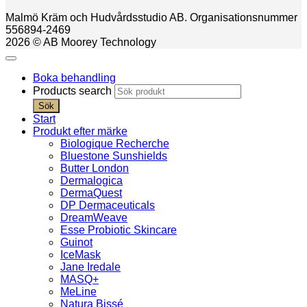
Malmö Kräm och Hudvårdsstudio AB. Organisationsnummer
556894-2469
2026 © AB Moorey Technology
Boka behandling
Products search
Sök
Start
Produkt efter märke
Biologique Recherche
Bluestone Sunshields
Butter London
Dermalogica
DermaQuest
DP Dermaceuticals
DreamWeave
Esse Probiotic Skincare
Guinot
IceMask
Jane Iredale
MASQ+
MeLine
Natura Bissé