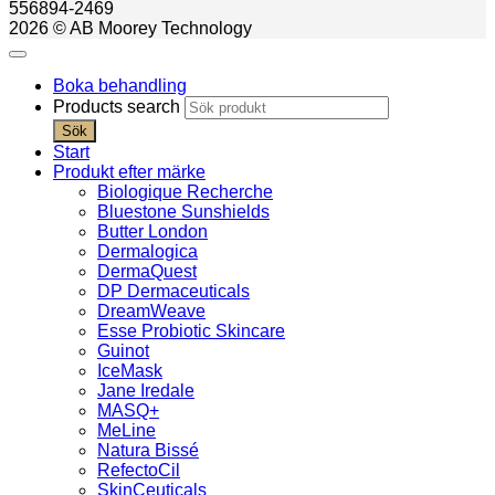
556894-2469
2026 © AB Moorey Technology
Boka behandling
Products search
Sök
Start
Produkt efter märke
Biologique Recherche
Bluestone Sunshields
Butter London
Dermalogica
DermaQuest
DP Dermaceuticals
DreamWeave
Esse Probiotic Skincare
Guinot
IceMask
Jane Iredale
MASQ+
MeLine
Natura Bissé
RefectoCil
SkinCeuticals