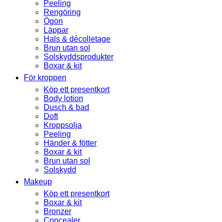
Peeling
Rengöring
Ögon
Läppar
Hals & décolletage
Brun utan sol
Solskyddsprodukter
Boxar & kit
För kroppen
Köp ett presentkort
Body lotion
Dusch & bad
Doft
Kroppsolja
Peeling
Händer & fötter
Boxar & kit
Brun utan sol
Solskydd
Makeup
Köp ett presentkort
Boxar & kit
Bronzer
Concealer