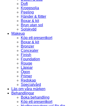
Doft
Kroppsolja
Peeling
Händer & fötter
Boxar & kit
Brun utan sol
Solskydd
Makeup
Köp ett presentkort
Boxar & kit
Bronzer
Concealer
Finish
Foundation
Rouge
Läppar
Ögon
Primer
Redskap
Specialvård
Läs om våra märken
Behandlingar
Boka behandling
Köp ett presentkort
Hudterapeutens val för dig