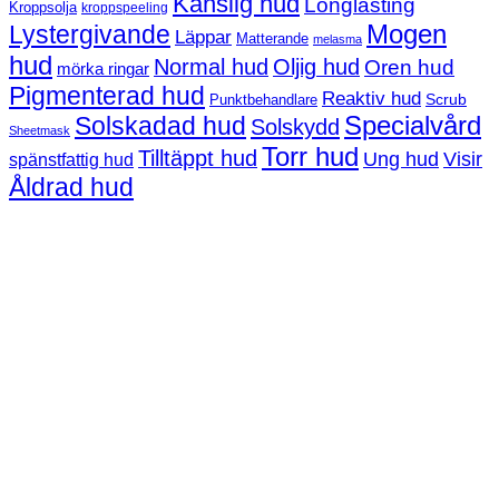
Känslig hud
Longlasting
Kroppsolja
kroppspeeling
Mogen
Lystergivande
Läppar
Matterande
melasma
hud
Normal hud
Oljig hud
Oren hud
mörka ringar
Pigmenterad hud
Reaktiv hud
Scrub
Punktbehandlare
Solskadad hud
Specialvård
Solskydd
Sheetmask
Torr hud
Tilltäppt hud
Ung hud
Visir
spänstfattig hud
Åldrad hud