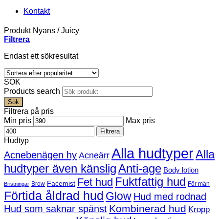
Kontakt
Produkt Nyans
/
Juicy
Filtrera
Endast ett sökresultat
SÖK
Products search
Sök
Filtrera på pris
Min pris
Max pris
Filtrera
Hudtyp
Alla hudtyper
Alla
Acnebenägen hy
Acneärr
hudtyper även känslig
Anti-age
Body lotion
Fuktfattig hud
Fet hud
Facemist
Brow
För män
Bristningar
Förtida åldrad hud
Glow
Hud med rodnad
Kombinerad hud
Hud som saknar spänst
Kropp