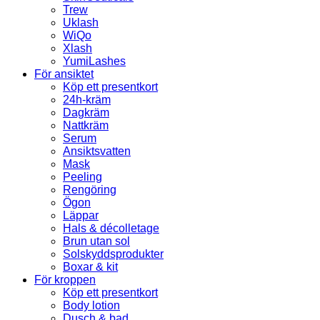
Trew
Uklash
WiQo
Xlash
YumiLashes
För ansiktet
Köp ett presentkort
24h-kräm
Dagkräm
Nattkräm
Serum
Ansiktsvatten
Mask
Peeling
Rengöring
Ögon
Läppar
Hals & décolletage
Brun utan sol
Solskyddsprodukter
Boxar & kit
För kroppen
Köp ett presentkort
Body lotion
Dusch & bad