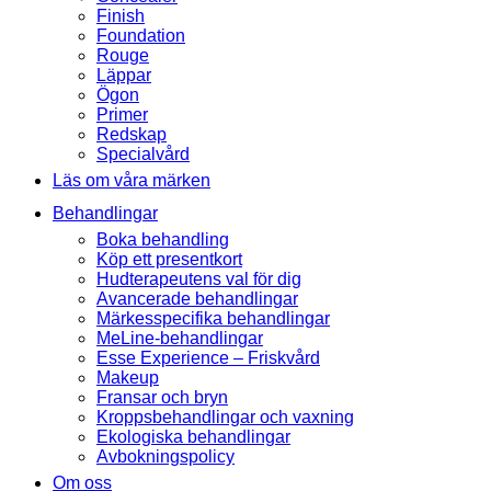
Finish
Foundation
Rouge
Läppar
Ögon
Primer
Redskap
Specialvård
Läs om våra märken
Behandlingar
Boka behandling
Köp ett presentkort
Hudterapeutens val för dig
Avancerade behandlingar
Märkesspecifika behandlingar
MeLine-behandlingar
Esse Experience – Friskvård
Makeup
Fransar och bryn
Kroppsbehandlingar och vaxning
Ekologiska behandlingar
Avbokningspolicy
Om oss