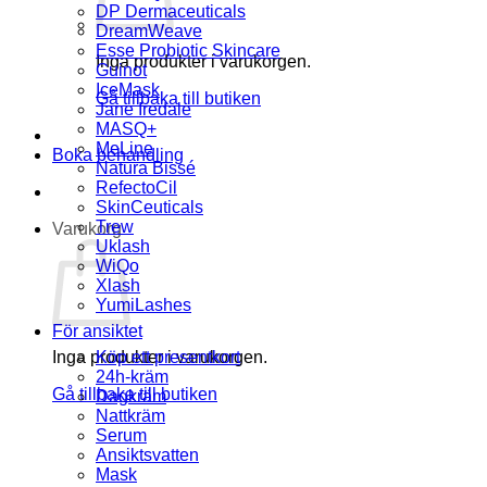
DP Dermaceuticals
DreamWeave
Esse Probiotic Skincare
Inga produkter i varukorgen.
Guinot
IceMask
Gå tillbaka till butiken
Jane Iredale
MASQ+
MeLine
Boka behandling
Natura Bissé
RefectoCil
SkinCeuticals
Trew
Varukorg
Uklash
WiQo
Xlash
YumiLashes
För ansiktet
Inga produkter i varukorgen.
Köp ett presentkort
24h-kräm
Gå tillbaka till butiken
Dagkräm
Nattkräm
Serum
Ansiktsvatten
Mask