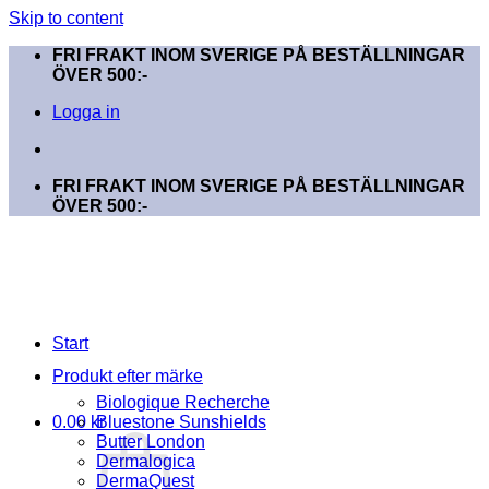
Skip to content
FRI FRAKT INOM SVERIGE PÅ BESTÄLLNINGAR
ÖVER 500:-
Logga in
FRI FRAKT INOM SVERIGE PÅ BESTÄLLNINGAR
ÖVER 500:-
Start
Produkt efter märke
Biologique Recherche
0.00
kr
Bluestone Sunshields
Butter London
Dermalogica
DermaQuest