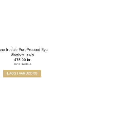
ane Iredale PurePressed Eye
Shadow Triple
475.00
kr
Jane Iredale
LÄGG I VARUKORG
Den
här
produkten
har
flera
varianter.
De