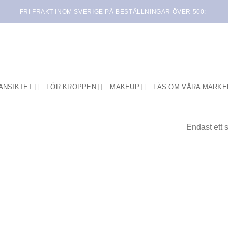
FRI FRAKT INOM SVERIGE PÅ BESTÄLLNINGAR ÖVER 500:-
ANSIKTET
FÖR KROPPEN
MAKEUP
LÄS OM VÅRA MÄRKE
Endast ett 
Lägg i
min
önskelista