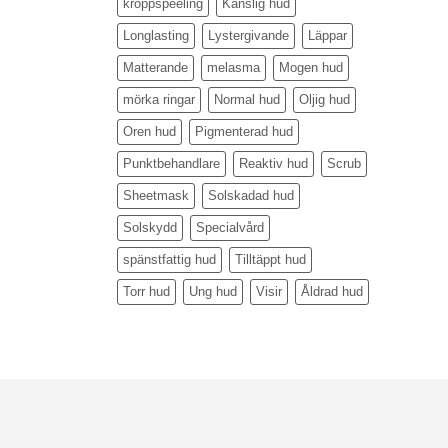
kroppspeeling
Känslig hud
Longlasting
Lystergivande
Läppar
Matterande
melasma
Mogen hud
mörka ringar
Normal hud
Oljig hud
Oren hud
Pigmenterad hud
Punktbehandlare
Reaktiv hud
Scrub
Sheetmask
Solskadad hud
Solskydd
Specialvård
spänstfattig hud
Tilltäppt hud
Torr hud
Ung hud
Visir
Åldrad hud