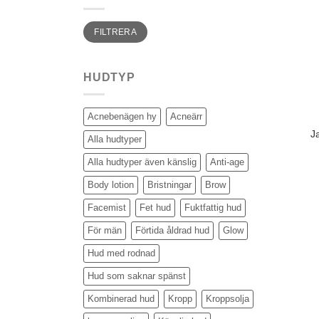
Min
Max
FILTRERA
pris
pris
HUDTYP
Acnebenägen hy
Acneärr
J
Alla hudtyper
Alla hudtyper även känslig
Anti-age
Body lotion
Bristningar
Brow
Facemist
Fet hud
Fuktfattig hud
För män
Förtida åldrad hud
Glow
Hud med rodnad
Hud som saknar spänst
Kombinerad hud
Kropp
Kroppsolja