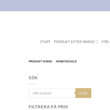
Skip
to
content
START
PRODUKT EFTER MÄRKE
FÖR 
PRODUKT NYANS
/
HONEYSUCKLE
SÖK
Products
SÖK
search
FILTRERA PÅ PRIS