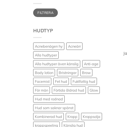
Min
Max
FILTRERA
pris
pris
HUDTYP
Acnebenägen hy
Acneärr
J
Alla hudtyper
Alla hudtyper även känslig
Anti-age
Body lotion
Bristningar
Brow
Facemist
Fet hud
Fuktfattig hud
För män
Förtida åldrad hud
Glow
Hud med rodnad
Hud som saknar spänst
Kombinerad hud
Kropp
Kroppsolja
kroppspeeling
Känslig hud