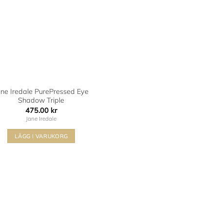
ane Iredale PurePressed Eye
Shadow Triple
475.00
kr
Jane Iredale
LÄGG I VARUKORG
Den
här
produkten
har
flera
varianter.
De