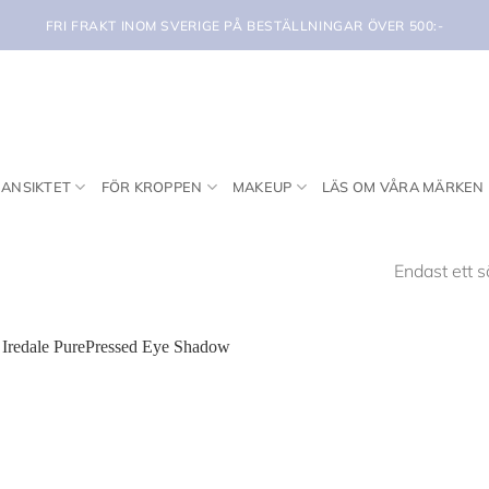
FRI FRAKT INOM SVERIGE PÅ BESTÄLLNINGAR ÖVER 500:-
 ANSIKTET
FÖR KROPPEN
MAKEUP
LÄS OM VÅRA MÄRKEN
Endast ett s
Lägg i
min
önskelista