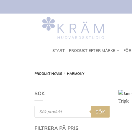
Skip
to
content
START
PRODUKT EFTER MÄRKE
FÖR
PRODUKT NYANS
/
HARMONY
SÖK
Products
SÖK
search
FILTRERA PÅ PRIS