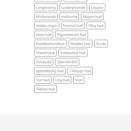
Longlasting
Lystergivande
Läppar
Matterande
melasma
Mogen hud
mörka ringar
Normal hud
Oljig hud
Oren hud
Pigmenterad hud
Punktbehandlare
Reaktiv hud
Scrub
Sheetmask
Solskadad hud
Solskydd
Specialvård
spänstfattig hud
Tilltäppt hud
Torr hud
Ung hud
Visir
Åldrad hud