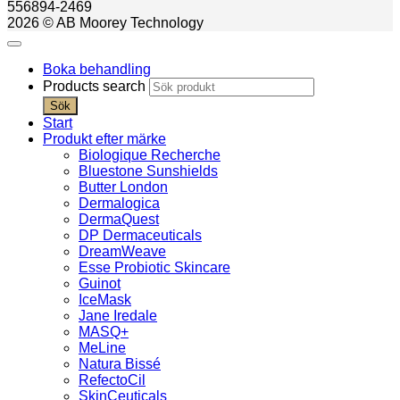
556894-2469
2026 © AB Moorey Technology
Boka behandling
Products search
Sök
Start
Produkt efter märke
Biologique Recherche
Bluestone Sunshields
Butter London
Dermalogica
DermaQuest
DP Dermaceuticals
DreamWeave
Esse Probiotic Skincare
Guinot
IceMask
Jane Iredale
MASQ+
MeLine
Natura Bissé
RefectoCil
SkinCeuticals