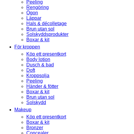
Peeling
Rengöring
Ögon
Läppar
Hals & décolletage
Brun utan sol
Solskyddsprodukter
Boxar & kit
För kroppen
Köp ett presentkort
Body lotion
Dusch & bad
Doft
Kroppsolja
Peeling
Händer & fötter
Boxar & kit
Brun utan sol
Solskydd
Makeup
Köp ett presentkort
Boxar & kit
Bronzer
Concealer