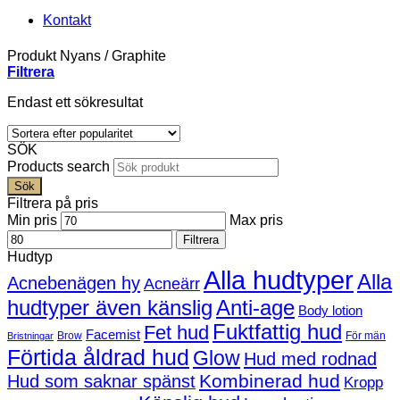
Kontakt
Produkt Nyans
/
Graphite
Filtrera
Endast ett sökresultat
SÖK
Products search
Sök
Filtrera på pris
Min pris
Max pris
Filtrera
Hudtyp
Alla hudtyper
Alla
Acnebenägen hy
Acneärr
hudtyper även känslig
Anti-age
Body lotion
Fuktfattig hud
Fet hud
Facemist
Brow
För män
Bristningar
Förtida åldrad hud
Glow
Hud med rodnad
Kombinerad hud
Hud som saknar spänst
Kropp