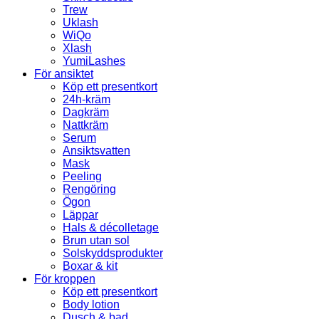
Trew
Uklash
WiQo
Xlash
YumiLashes
För ansiktet
Köp ett presentkort
24h-kräm
Dagkräm
Nattkräm
Serum
Ansiktsvatten
Mask
Peeling
Rengöring
Ögon
Läppar
Hals & décolletage
Brun utan sol
Solskyddsprodukter
Boxar & kit
För kroppen
Köp ett presentkort
Body lotion
Dusch & bad