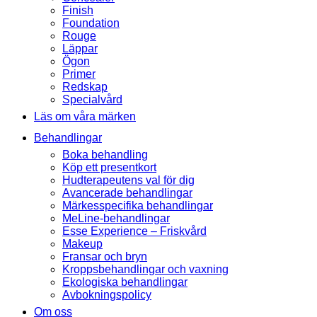
Finish
Foundation
Rouge
Läppar
Ögon
Primer
Redskap
Specialvård
Läs om våra märken
Behandlingar
Boka behandling
Köp ett presentkort
Hudterapeutens val för dig
Avancerade behandlingar
Märkesspecifika behandlingar
MeLine-behandlingar
Esse Experience – Friskvård
Makeup
Fransar och bryn
Kroppsbehandlingar och vaxning
Ekologiska behandlingar
Avbokningspolicy
Om oss