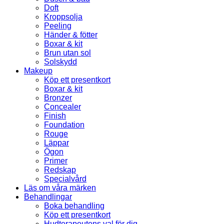
Doft
Kroppsolja
Peeling
Händer & fötter
Boxar & kit
Brun utan sol
Solskydd
Makeup
Köp ett presentkort
Boxar & kit
Bronzer
Concealer
Finish
Foundation
Rouge
Läppar
Ögon
Primer
Redskap
Specialvård
Läs om våra märken
Behandlingar
Boka behandling
Köp ett presentkort
Hudterapeutens val för dig