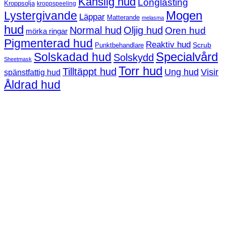
Känslig hud
Longlasting
Kroppsolja
kroppspeeling
Mogen
Lystergivande
Läppar
Matterande
melasma
hud
Normal hud
Oljig hud
Oren hud
mörka ringar
Pigmenterad hud
Reaktiv hud
Scrub
Punktbehandlare
Solskadad hud
Specialvård
Solskydd
Sheetmask
Torr hud
Tilltäppt hud
Ung hud
Visir
spänstfattig hud
Åldrad hud