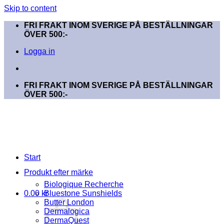
Skip to content
FRI FRAKT INOM SVERIGE PÅ BESTÄLLNINGAR
ÖVER 500:-
Logga in
FRI FRAKT INOM SVERIGE PÅ BESTÄLLNINGAR
ÖVER 500:-
Start
Produkt efter märke
Biologique Recherche
0.00
kr
Bluestone Sunshields
Butter London
Dermalogica
DermaQuest