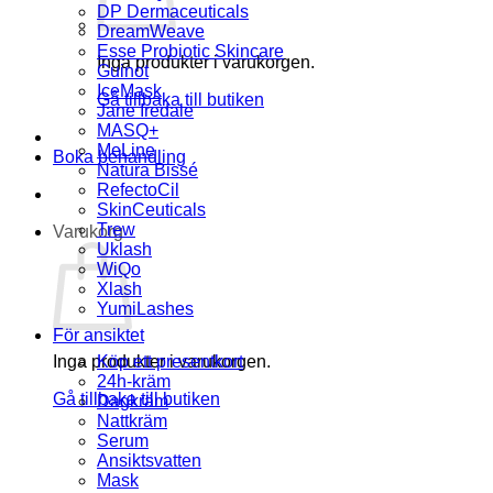
DP Dermaceuticals
DreamWeave
Esse Probiotic Skincare
Inga produkter i varukorgen.
Guinot
IceMask
Gå tillbaka till butiken
Jane Iredale
MASQ+
MeLine
Boka behandling
Natura Bissé
RefectoCil
SkinCeuticals
Trew
Varukorg
Uklash
WiQo
Xlash
YumiLashes
För ansiktet
Inga produkter i varukorgen.
Köp ett presentkort
24h-kräm
Gå tillbaka till butiken
Dagkräm
Nattkräm
Serum
Ansiktsvatten
Mask