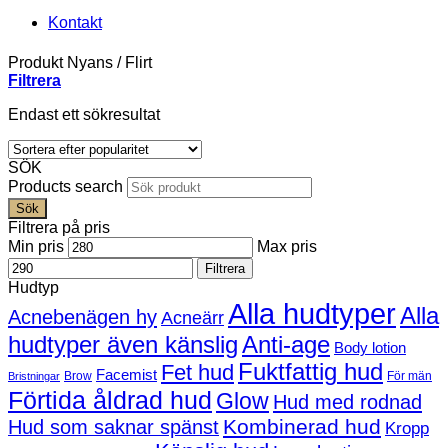
Kontakt
Produkt Nyans
/
Flirt
Filtrera
Endast ett sökresultat
SÖK
Products search
Sök
Filtrera på pris
Min pris
Max pris
Filtrera
Hudtyp
Alla hudtyper
Alla
Acnebenägen hy
Acneärr
hudtyper även känslig
Anti-age
Body lotion
Fuktfattig hud
Fet hud
Facemist
Brow
För män
Bristningar
Förtida åldrad hud
Glow
Hud med rodnad
Kombinerad hud
Hud som saknar spänst
Kropp