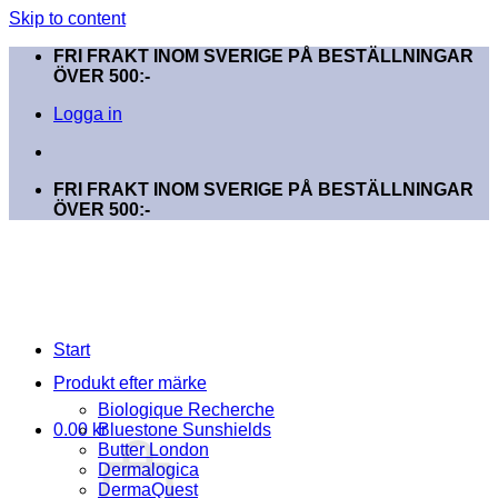
Skip to content
FRI FRAKT INOM SVERIGE PÅ BESTÄLLNINGAR
ÖVER 500:-
Logga in
FRI FRAKT INOM SVERIGE PÅ BESTÄLLNINGAR
ÖVER 500:-
Start
Produkt efter märke
Biologique Recherche
0.00
kr
Bluestone Sunshields
Butter London
Dermalogica
DermaQuest