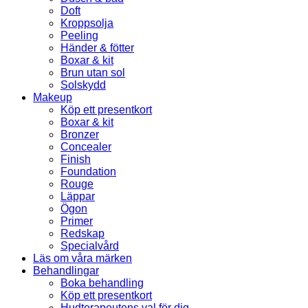
Doft
Kroppsolja
Peeling
Händer & fötter
Boxar & kit
Brun utan sol
Solskydd
Makeup
Köp ett presentkort
Boxar & kit
Bronzer
Concealer
Finish
Foundation
Rouge
Läppar
Ögon
Primer
Redskap
Specialvård
Läs om våra märken
Behandlingar
Boka behandling
Köp ett presentkort
Hudterapeutens val för dig