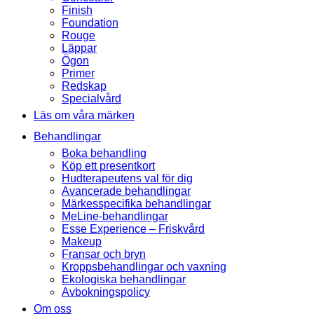
Finish
Foundation
Rouge
Läppar
Ögon
Primer
Redskap
Specialvård
Läs om våra märken
Behandlingar
Boka behandling
Köp ett presentkort
Hudterapeutens val för dig
Avancerade behandlingar
Märkesspecifika behandlingar
MeLine-behandlingar
Esse Experience – Friskvård
Makeup
Fransar och bryn
Kroppsbehandlingar och vaxning
Ekologiska behandlingar
Avbokningspolicy
Om oss