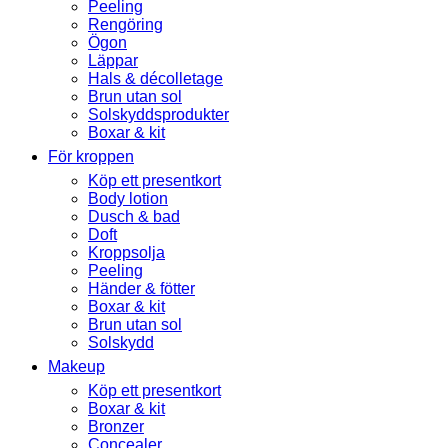
Peeling
Rengöring
Ögon
Läppar
Hals & décolletage
Brun utan sol
Solskyddsprodukter
Boxar & kit
För kroppen
Köp ett presentkort
Body lotion
Dusch & bad
Doft
Kroppsolja
Peeling
Händer & fötter
Boxar & kit
Brun utan sol
Solskydd
Makeup
Köp ett presentkort
Boxar & kit
Bronzer
Concealer