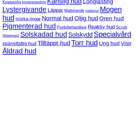
Känslig hud
Longlasting
Kroppsolja
kroppspeeling
Mogen
Lystergivande
Läppar
Matterande
melasma
hud
Normal hud
Oljig hud
Oren hud
mörka ringar
Pigmenterad hud
Reaktiv hud
Scrub
Punktbehandlare
Solskadad hud
Specialvård
Solskydd
Sheetmask
Torr hud
Tilltäppt hud
Ung hud
Visir
spänstfattig hud
Åldrad hud