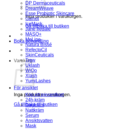
DP Dermaceuticals
DreamWeave
Esse Probiotic Skincare
Inga produkter i varukorgen.
Guinot
IceMask
Gå tillbaka till butiken
Jane Iredale
MASQ+
MeLine
Boka behandling
Natura Bissé
RefectoCil
SkinCeuticals
Trew
Varukorg
Uklash
WiQo
Xlash
YumiLashes
För ansiktet
Inga produkter i varukorgen.
Köp ett presentkort
24h-kräm
Gå tillbaka till butiken
Dagkräm
Nattkräm
Serum
Ansiktsvatten
Mask