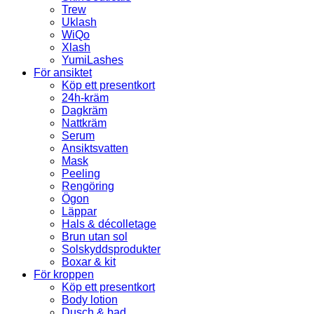
Trew
Uklash
WiQo
Xlash
YumiLashes
För ansiktet
Köp ett presentkort
24h-kräm
Dagkräm
Nattkräm
Serum
Ansiktsvatten
Mask
Peeling
Rengöring
Ögon
Läppar
Hals & décolletage
Brun utan sol
Solskyddsprodukter
Boxar & kit
För kroppen
Köp ett presentkort
Body lotion
Dusch & bad