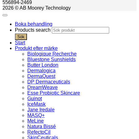
556894-2469
2026 © AB Moorey Technology
Boka behandling
Products search
Sök
Start
Produkt efter märke
Biologique Recherche
Bluestone Sunshields
Butter London
Dermalogica
DermaQuest
DP Dermaceuticals
DreamWeave
Esse Probiotic Skincare
Guinot
IceMask
Jane Iredale
MASQ+
MeLine
Natura Bissé
RefectoCil
SkinCeuticals