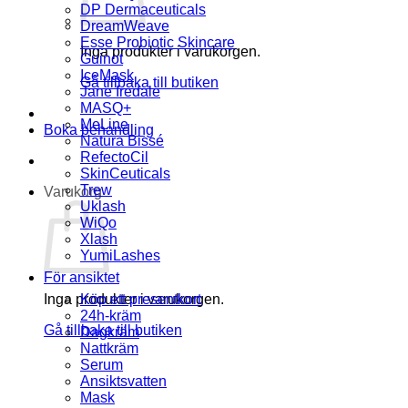
DP Dermaceuticals
DreamWeave
Esse Probiotic Skincare
Inga produkter i varukorgen.
Guinot
IceMask
Gå tillbaka till butiken
Jane Iredale
MASQ+
MeLine
Boka behandling
Natura Bissé
RefectoCil
SkinCeuticals
Trew
Varukorg
Uklash
WiQo
Xlash
YumiLashes
För ansiktet
Inga produkter i varukorgen.
Köp ett presentkort
24h-kräm
Gå tillbaka till butiken
Dagkräm
Nattkräm
Serum
Ansiktsvatten
Mask