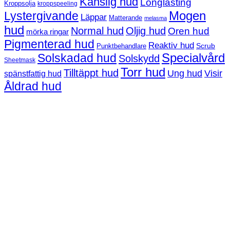
Känslig hud
Longlasting
Kroppsolja
kroppspeeling
Mogen
Lystergivande
Läppar
Matterande
melasma
hud
Normal hud
Oljig hud
Oren hud
mörka ringar
Pigmenterad hud
Reaktiv hud
Scrub
Punktbehandlare
Solskadad hud
Specialvård
Solskydd
Sheetmask
Torr hud
Tilltäppt hud
Ung hud
Visir
spänstfattig hud
Åldrad hud