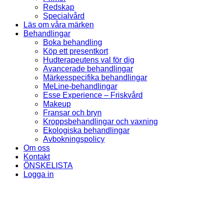
Redskap
Specialvård
Läs om våra märken
Behandlingar
Boka behandling
Köp ett presentkort
Hudterapeutens val för dig
Avancerade behandlingar
Märkesspecifika behandlingar
MeLine-behandlingar
Esse Experience – Friskvård
Makeup
Fransar och bryn
Kroppsbehandlingar och vaxning
Ekologiska behandlingar
Avbokningspolicy
Om oss
Kontakt
ÖNSKELISTA
Logga in