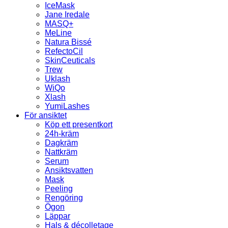
IceMask
Jane Iredale
MASQ+
MeLine
Natura Bissé
RefectoCil
SkinCeuticals
Trew
Uklash
WiQo
Xlash
YumiLashes
För ansiktet
Köp ett presentkort
24h-kräm
Dagkräm
Nattkräm
Serum
Ansiktsvatten
Mask
Peeling
Rengöring
Ögon
Läppar
Hals & décolletage