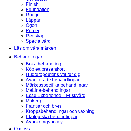
Finish
Foundation
Rouge
Läppar
Ögon
Primer
Redskap
Specialvård
Läs om våra märken
Behandlingar
Boka behandling
Köp ett presentkort
Hudterapeutens val för dig
Avancerade behandlingar
Märkesspecifika behandlingar
MeLine-behandlingar
Esse Experience – Friskvård
Makeup
Fransar och bryn
Kroppsbehandlingar och vaxning
Ekologiska behandlingar
Avbokningspolicy
Om oss