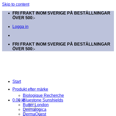
Skip to content
FRI FRAKT INOM SVERIGE PÅ BESTÄLLNINGAR
ÖVER 500:-
Logga in
FRI FRAKT INOM SVERIGE PÅ BESTÄLLNINGAR
ÖVER 500:-
Start
Produkt efter märke
Biologique Recherche
0.00
kr
Bluestone Sunshields
Butter London
Dermalogica
DermaQuest