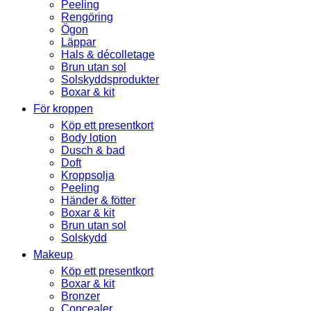
Peeling
Rengöring
Ögon
Läppar
Hals & décolletage
Brun utan sol
Solskyddsprodukter
Boxar & kit
För kroppen
Köp ett presentkort
Body lotion
Dusch & bad
Doft
Kroppsolja
Peeling
Händer & fötter
Boxar & kit
Brun utan sol
Solskydd
Makeup
Köp ett presentkort
Boxar & kit
Bronzer
Concealer