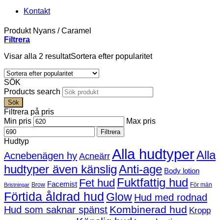
Kontakt
Produkt Nyans
/
Caramel
Filtrera
Visar alla 2 resultat
Sortera efter popularitet
SÖK
Products search
Sök
Filtrera på pris
Min pris
Max pris
Filtrera
Hudtyp
Alla hudtyper
Alla
Acnebenägen hy
Acneärr
hudtyper även känslig
Anti-age
Body lotion
Fuktfattig hud
Fet hud
Facemist
Brow
För män
Bristningar
Förtida åldrad hud
Glow
Hud med rodnad
Kombinerad hud
Hud som saknar spänst
Kropp