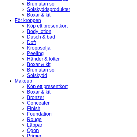
Brun utan sol
Solskyddsprodukter
Boxar & kit
För kroppen
Köp ett presentkort
Body lotion
Dusch & bad
Doft
Kroppsolja
Peeling
Händer & fötter
Boxar & kit
Brun utan sol
Solskydd
Makeup
Köp ett presentkort
Boxar & kit
Bronzer
Concealer
Finish
Foundation
Rouge
Läppar
Ögon
Primer