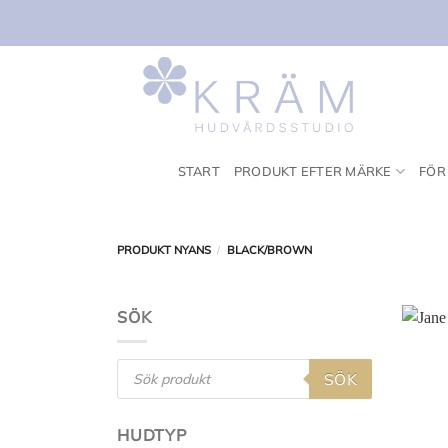
Skip
to
content
START
PRODUKT EFTER MÄRKE
FÖR
PRODUKT NYANS
/
BLACK/BROWN
SÖK
Products
SÖK
search
HUDTYP