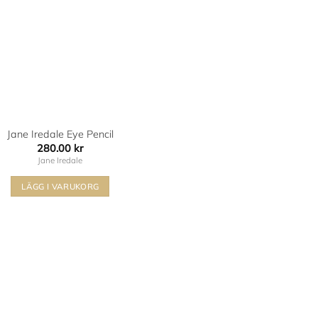
Jane Iredale Eye Pencil
280.00
kr
Jane Iredale
LÄGG I VARUKORG
Den
här
produkten
har
flera
varianter.
De
olika