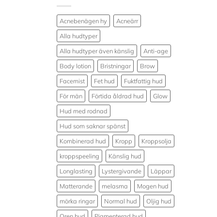
Acnebenägen hy
Acneärr
Alla hudtyper
Alla hudtyper även känslig
Anti-age
Body lotion
Bristningar
Brow
Facemist
Fet hud
Fuktfattig hud
För män
Förtida åldrad hud
Glow
Hud med rodnad
Hud som saknar spänst
Kombinerad hud
Kropp
Kroppsolja
kroppspeeling
Känslig hud
Longlasting
Lystergivande
Läppar
Matterande
melasma
Mogen hud
mörka ringar
Normal hud
Oljig hud
Oren hud
Pigmenterad hud