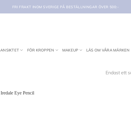
FRI FRAKT INOM SVERIGE PÅ BESTÄLLNINGAR ÖVER 500:-
 ANSIKTET
FÖR KROPPEN
MAKEUP
LÄS OM VÅRA MÄRKEN
Endast ett s
Lägg i
min
önskelista