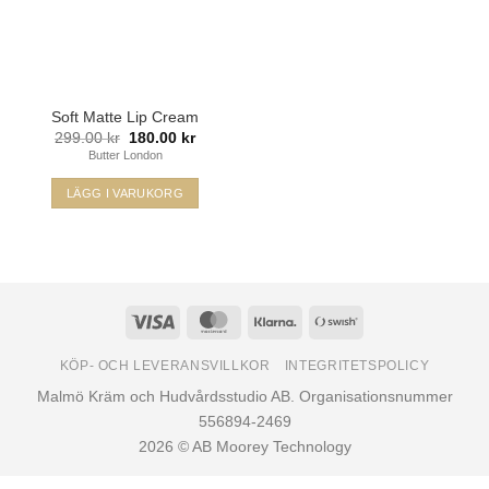
Soft Matte Lip Cream
Det
Det
299.00
kr
180.00
kr
ursprungliga
nuvarande
Butter London
priset
priset
var:
är:
299.00 kr.
180.00 kr.
LÄGG I VARUKORG
Den
här
produkten
har
flera
Visa
MasterCard
Klarna
Swish
varianter.
(SE)
De
KÖP- OCH LEVERANSVILLKOR
INTEGRITETSPOLICY
olika
Malmö Kräm och Hudvårdsstudio AB. Organisationsnummer
alternativen
556894-2469
kan
2026 © AB Moorey Technology
väljas
på