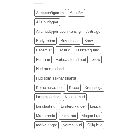
Acnebenägen hy
Acneärr
Alla hudtyper
Alla hudtyper även känslig
Anti-age
Body lotion
Bristningar
Brow
Facemist
Fet hud
Fuktfattig hud
För män
Förtida åldrad hud
Glow
Hud med rodnad
Hud som saknar spänst
Kombinerad hud
Kropp
Kroppsolja
kroppspeeling
Känslig hud
Longlasting
Lystergivande
Läppar
Matterande
melasma
Mogen hud
mörka ringar
Normal hud
Oljig hud