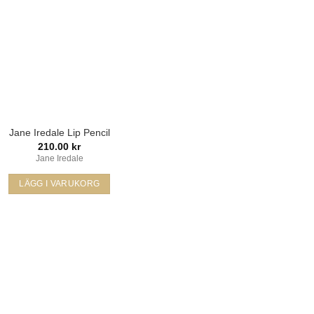
Jane Iredale Lip Pencil
210.00
kr
Jane Iredale
LÄGG I VARUKORG
Den
här
produkten
har
flera
varianter.
De
olika