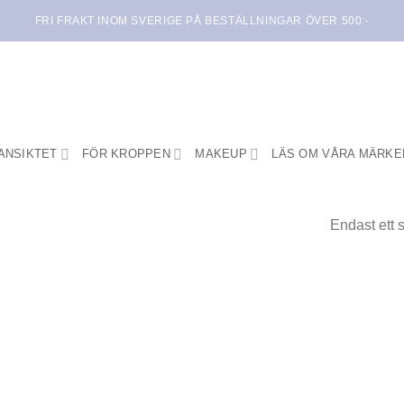
FRI FRAKT INOM SVERIGE PÅ BESTÄLLNINGAR ÖVER 500:-
ANSIKTET
FÖR KROPPEN
MAKEUP
LÄS OM VÅRA MÄRKE
Endast ett 
Lägg i
min
önskelista