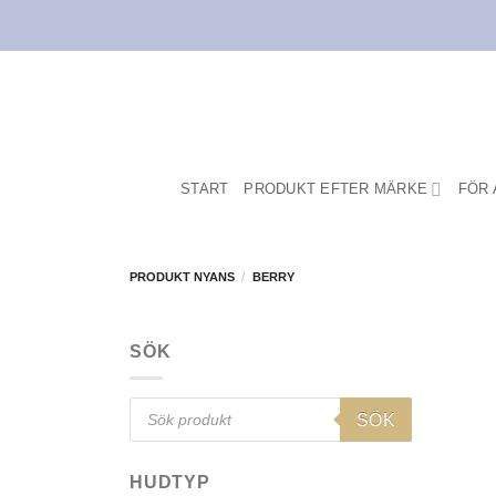
Skip
to
content
START
PRODUKT EFTER MÄRKE
FÖR 
PRODUKT NYANS
/
BERRY
SÖK
Products
SÖK
search
HUDTYP