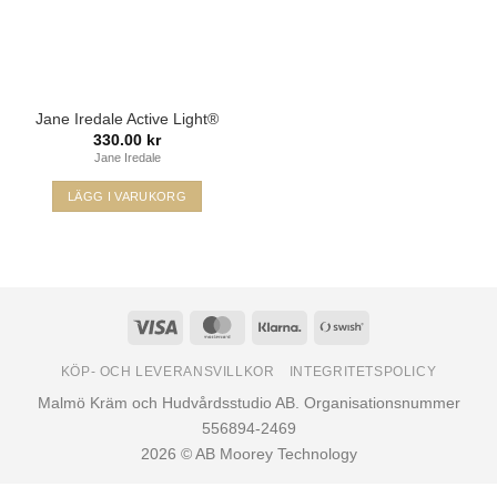
Jane Iredale Active Light®
330.00
kr
Jane Iredale
LÄGG I VARUKORG
Den
här
produkten
har
flera
Visa
MasterCard
Klarna
Swish
varianter.
(SE)
De
KÖP- OCH LEVERANSVILLKOR
INTEGRITETSPOLICY
olika
Malmö Kräm och Hudvårdsstudio AB. Organisationsnummer
alternativen
556894-2469
kan
2026 © AB Moorey Technology
väljas
på