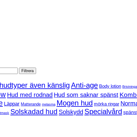
Filtrera
 hudtyper även känslig
Anti-age
Body lotion
Bristninga
ow
Kombi
Hud med rodnad
Hud som saknar spänst
Mogen hud
e
Norma
Läppar
mörka ringar
Matterande
melasma
Solskadad hud
Specialvård
Solskydd
spänst
tmask