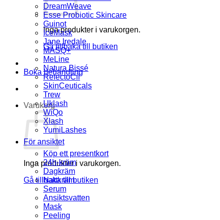
DreamWeave
Esse Probiotic Skincare
Guinot
Inga produkter i varukorgen.
IceMask
Jane Iredale
Gå tillbaka till butiken
MASQ+
MeLine
Natura Bissé
Boka behandling
RefectoCil
SkinCeuticals
Trew
Uklash
Varukorg
WiQo
Xlash
YumiLashes
För ansiktet
Köp ett presentkort
24h-kräm
Inga produkter i varukorgen.
Dagkräm
Gå tillbaka till butiken
Nattkräm
Serum
Ansiktsvatten
Mask
Peeling