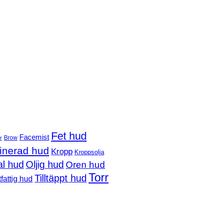
Fet hud
Facemist
Brow
r
nerad hud
Kropp
Kroppsolja
l hud
Oljig hud
Oren hud
Torr
Tilltäppt hud
fattig hud