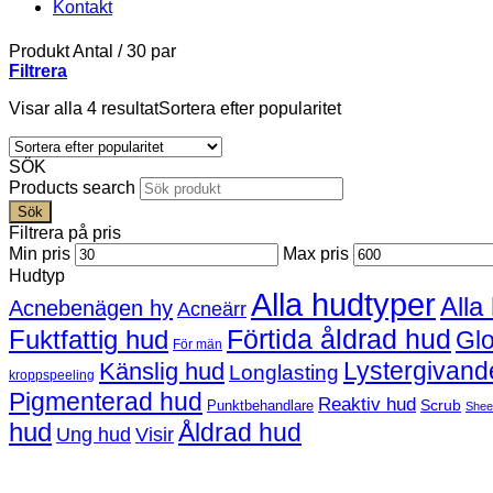
Kontakt
Produkt Antal
/
30 par
Filtrera
Visar alla 4 resultat
Sortera efter popularitet
SÖK
Products search
Sök
Filtrera på pris
Min pris
Max pris
Hudtyp
Alla hudtyper
Alla
Acnebenägen hy
Acneärr
Förtida åldrad hud
Fuktfattig hud
Gl
För män
Lystergivand
Känslig hud
Longlasting
kroppspeeling
Pigmenterad hud
Reaktiv hud
Scrub
Punktbehandlare
Shee
hud
Åldrad hud
Ung hud
Visir