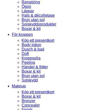
Rengöring
Ögon
Läppar
Hals & décolletage
Brun utan sol
Solskyddsprodukter
Boxar & kit
För kroppen
Köp ett presentkort
Body lotion
Dusch & bad
Doft
Kroppsolja
Peeling
Händer & fötter
Boxar & kit
Brun utan sol
Solskydd
Makeup
Köp ett presentkort
Boxar & kit
Bronzer
Concealer
Finish