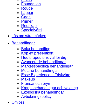
Foundation
Rouge
Läppar
Ögon
Primer
Redskap
Specialvård
Läs om våra märken
Behandlingar
Boka behandling
Köp ett presentkort
Hudterapeutens val för dig
Avancerade behandlingar
Märkesspecifika behandlingar
MeLine-behandlingar
Esse Experience – Friskvård
Makeup
Fransar och bryn
Kroppsbehandlingar och vaxning
Ekologiska behandlingar
Avbokningspolicy
Om oss