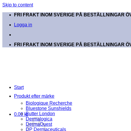
Skip to content
FRI FRAKT INOM SVERIGE PÅ BESTÄLLNINGAR ÖV
Logga in
FRI FRAKT INOM SVERIGE PÅ BESTÄLLNINGAR ÖV
Start
Produkt efter märke
Biologique Recherche
Bluestone Sunshields
Butter London
0.00
kr
Dermalogica
DermaQuest
DP Dermaceuticals