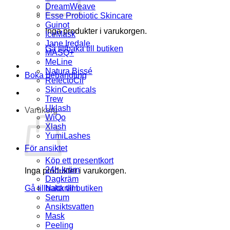
DreamWeave
Esse Probiotic Skincare
Guinot
Inga produkter i varukorgen.
IceMask
Jane Iredale
Gå tillbaka till butiken
MASQ+
MeLine
Natura Bissé
Boka behandling
RefectoCil
SkinCeuticals
Trew
Uklash
Varukorg
WiQo
Xlash
YumiLashes
För ansiktet
Köp ett presentkort
24h-kräm
Inga produkter i varukorgen.
Dagkräm
Gå tillbaka till butiken
Nattkräm
Serum
Ansiktsvatten
Mask
Peeling