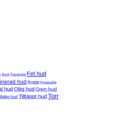
Fet hud
Facemist
Brow
r
nerad hud
Kropp
Kroppsolja
l hud
Oljig hud
Oren hud
Torr
Tilltäppt hud
fattig hud