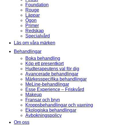
Foundation
Rouge
Läppar
Ögon
Primer
Redskap
Specialvård
Läs om våra märken
Behandlingar
Boka behandling
Köp ett presentkort
Hudterapeutens val för dig
Avancerade behandlingar
Märkesspecifika behandlingar
MeLine-behandlingar
Esse Experience – Friskvård
Makeup
Fransar och bryn
Kroppsbehandlingar och vaxning
Ekologiska behandlingar
Avbokningspolicy
Om oss