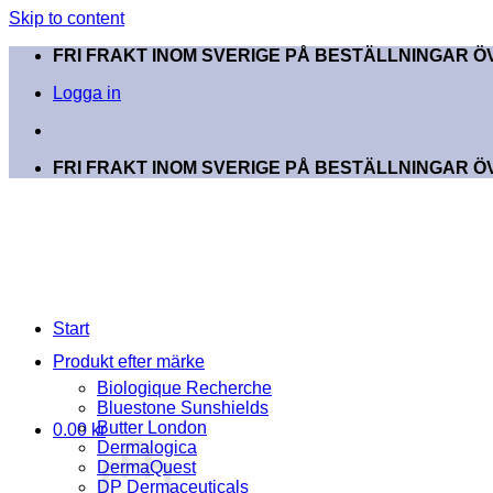
Skip to content
FRI FRAKT INOM SVERIGE PÅ BESTÄLLNINGAR ÖV
Logga in
FRI FRAKT INOM SVERIGE PÅ BESTÄLLNINGAR ÖV
Start
Produkt efter märke
Biologique Recherche
Bluestone Sunshields
Butter London
0.00
kr
Dermalogica
DermaQuest
DP Dermaceuticals