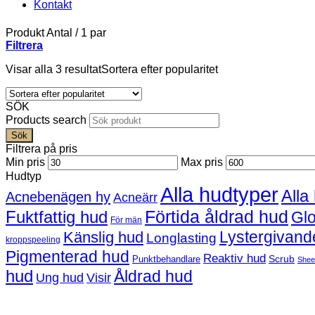
Kontakt
Produkt Antal
/
1 par
Filtrera
Visar alla 3 resultat
Sortera efter popularitet
SÖK
Products search
Sök
Filtrera på pris
Min pris
Max pris
Hudtyp
Alla hudtyper
Alla
Acnebenägen hy
Acneärr
Förtida åldrad hud
Fuktfattig hud
Gl
För män
Lystergivand
Känslig hud
Longlasting
kroppspeeling
Pigmenterad hud
Reaktiv hud
Scrub
Punktbehandlare
Shee
hud
Åldrad hud
Ung hud
Visir