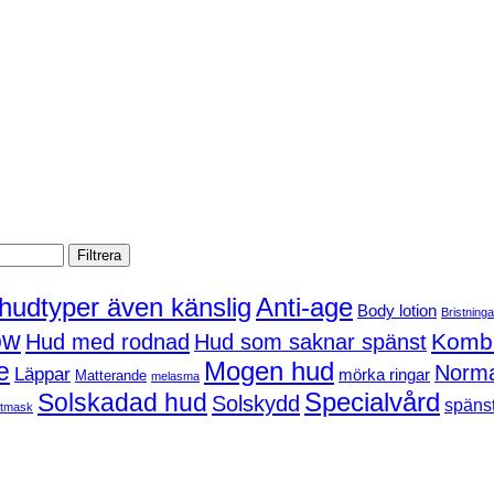
Filtrera
 hudtyper även känslig
Anti-age
Body lotion
Bristninga
ow
Kombi
Hud med rodnad
Hud som saknar spänst
Mogen hud
e
Norma
Läppar
mörka ringar
Matterande
melasma
Solskadad hud
Specialvård
Solskydd
spänst
tmask