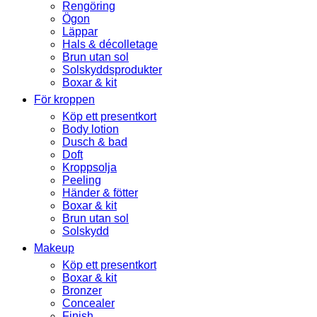
Rengöring
Ögon
Läppar
Hals & décolletage
Brun utan sol
Solskyddsprodukter
Boxar & kit
För kroppen
Köp ett presentkort
Body lotion
Dusch & bad
Doft
Kroppsolja
Peeling
Händer & fötter
Boxar & kit
Brun utan sol
Solskydd
Makeup
Köp ett presentkort
Boxar & kit
Bronzer
Concealer
Finish