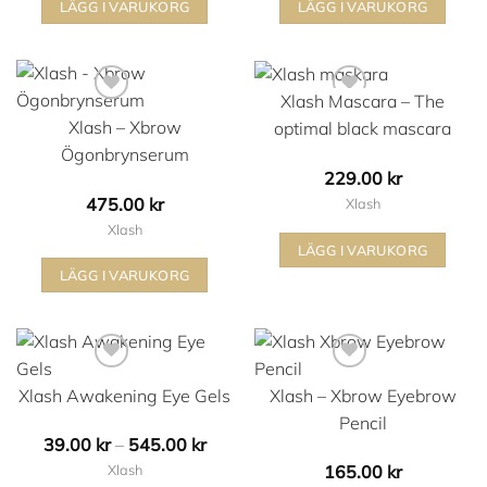
LÄGG I VARUKORG
LÄGG I VARUKORG
Xlash Mascara – The
Xlash – Xbrow
optimal black mascara
Ögonbrynserum
229.00
kr
475.00
kr
Xlash
Xlash
LÄGG I VARUKORG
Lägg i min önskelista
Lägg i min önskelista
LÄGG I VARUKORG
Xlash Awakening Eye Gels
Xlash – Xbrow Eyebrow
Pencil
Prisintervall:
39.00
kr
–
545.00
kr
39.00 kr
Xlash
165.00
kr