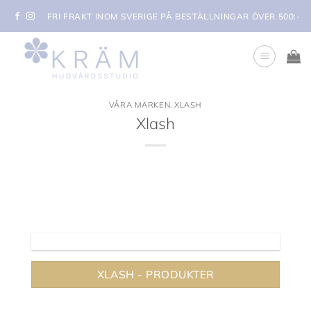
Skip
FRI FRAKT INOM SVERIGE PÅ BESTÄLLNINGAR ÖVER 500:-
to
content
VÅRA MÄRKEN
,
XLASH
Xlash
XLASH - PRODUKTER