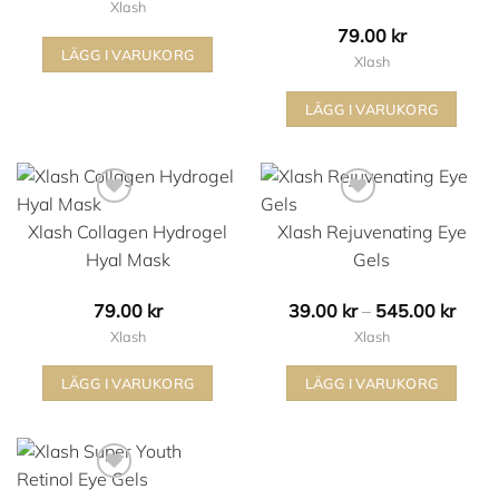
Xlash
79.00
kr
LÄGG I VARUKORG
Xlash
Lägg i min önskelista
Lägg i min önskelista
LÄGG I VARUKORG
Xlash Collagen Hydrogel
Xlash Rejuvenating Eye
Hyal Mask
Gels
Prisin
79.00
kr
39.00
kr
–
545.00
kr
39.00
Xlash
Xlash
till
Lägg i min önskelista
Lägg i min önskelista
LÄGG I VARUKORG
LÄGG I VARUKORG
545.0
Den
här
produkten