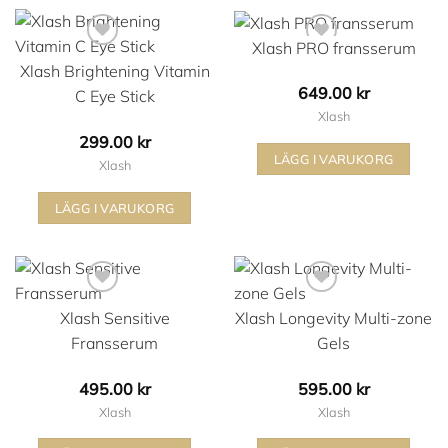
Xlash PRO fransserum
Xlash Brightening Vitamin
649.00
kr
C Eye Stick
Xlash
299.00
kr
LÄGG I VARUKORG
Xlash
Lägg i min önskelista
Lägg i min önskelista
LÄGG I VARUKORG
Xlash Sensitive
Xlash Longevity Multi-zone
Fransserum
Gels
495.00
kr
595.00
kr
Xlash
Xlash
Lägg i min önskelista
Lägg i min önskelista