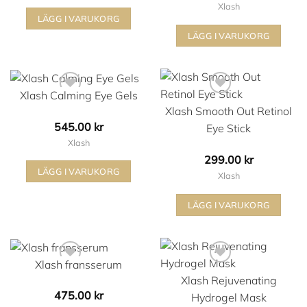
till
Xlash
LÄGG I VARUKORG
545.00 kr
Lägg i min önskelista
Lägg i min önskelista
LÄGG I VARUKORG
Den
här
Den
produkten
här
Xlash Calming Eye Gels
har
produkten
Xlash Smooth Out Retinol
flera
har
545.00
kr
Eye Stick
varianter.
flera
Xlash
De
varianter.
299.00
kr
olika
De
LÄGG I VARUKORG
Xlash
alternativen
olika
Lägg i min önskelista
Lägg i min önskelista
kan
alternativen
LÄGG I VARUKORG
väljas
kan
på
väljas
produktsidan
på
Xlash fransserum
produktsidan
Xlash Rejuvenating
475.00
kr
Hydrogel Mask