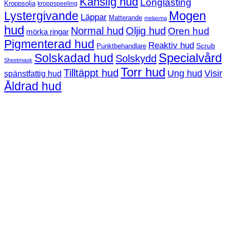
Känslig hud
Longlasting
Kroppsolja
kroppspeeling
Mogen
Lystergivande
Läppar
Matterande
melasma
hud
Normal hud
Oljig hud
Oren hud
mörka ringar
Pigmenterad hud
Reaktiv hud
Scrub
Punktbehandlare
Solskadad hud
Specialvård
Solskydd
Sheetmask
Torr hud
Tilltäppt hud
Ung hud
Visir
spänstfattig hud
Åldrad hud