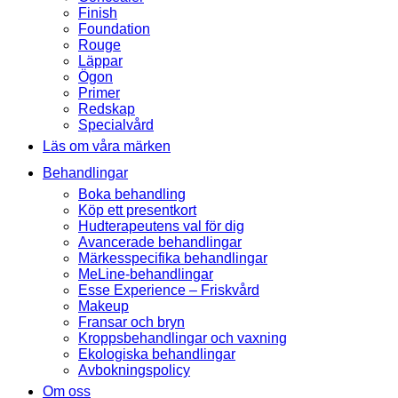
Finish
Foundation
Rouge
Läppar
Ögon
Primer
Redskap
Specialvård
Läs om våra märken
Behandlingar
Boka behandling
Köp ett presentkort
Hudterapeutens val för dig
Avancerade behandlingar
Märkesspecifika behandlingar
MeLine-behandlingar
Esse Experience – Friskvård
Makeup
Fransar och bryn
Kroppsbehandlingar och vaxning
Ekologiska behandlingar
Avbokningspolicy
Om oss