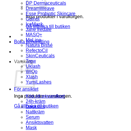
DP Dermaceuticals
DreamWeave
Esse Probiotic Skincare
Inga produkter i varukorgen.
Guinot
IceMask
Gå tillbaka till butiken
Jane Iredale
MASQ+
MeLine
Boka behandling
Natura Bissé
RefectoCil
SkinCeuticals
Trew
Varukorg
Uklash
WiQo
Xlash
YumiLashes
För ansiktet
Inga produkter i varukorgen.
Köp ett presentkort
24h-kräm
Gå tillbaka till butiken
Dagkräm
Nattkräm
Serum
Ansiktsvatten
Mask