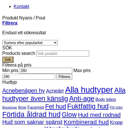
Kontakt
Produkt Nyans
/
Pout
Filtrera
Endast ett sökresultat
SÖK
Products search
Sök
Filtrera på pris
Min pris
Max pris
Filtrera
Hudtyp
Alla hudtyper
Alla
Acnebenägen hy
Acneärr
hudtyper även känslig
Anti-age
Body lotion
Fuktfattig hud
Fet hud
Facemist
Brow
För män
Bristningar
Förtida åldrad hud
Glow
Hud med rodnad
Kombinerad hud
Hud som saknar spänst
Kropp