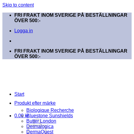
Skip to content
FRI FRAKT INOM SVERIGE PÅ BESTÄLLNINGAR
ÖVER 500:-
Logga in
FRI FRAKT INOM SVERIGE PÅ BESTÄLLNINGAR
ÖVER 500:-
Start
Produkt efter märke
Biologique Recherche
0.00
kr
Bluestone Sunshields
Butter London
Dermalogica
DermaQuest