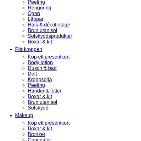
Peeling
Rengöring
Ögon
Läppar
Hals & décolletage
Brun utan sol
Solskyddsprodukter
Boxar & kit
För kroppen
Köp ett presentkort
Body lotion
Dusch & bad
Doft
Kroppsolja
Peeling
Händer & fötter
Boxar & kit
Brun utan sol
Solskydd
Makeup
Köp ett presentkort
Boxar & kit
Bronzer
Concealer