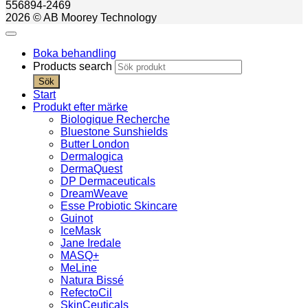
556894-2469
2026 © AB Moorey Technology
Boka behandling
Products search
Sök
Start
Produkt efter märke
Biologique Recherche
Bluestone Sunshields
Butter London
Dermalogica
DermaQuest
DP Dermaceuticals
DreamWeave
Esse Probiotic Skincare
Guinot
IceMask
Jane Iredale
MASQ+
MeLine
Natura Bissé
RefectoCil
SkinCeuticals