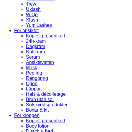
Trew
Uklash
WiQo
Xlash
YumiLashes
För ansiktet
Köp ett presentkort
24h-kräm
Dagkräm
Nattkräm
Serum
Ansiktsvatten
Mask
Peeling
Rengöring
Ögon
Läppar
Hals & décolletage
Brun utan sol
Solskyddsprodukter
Boxar & kit
För kroppen
Köp ett presentkort
Body lotion
Dusch & bad