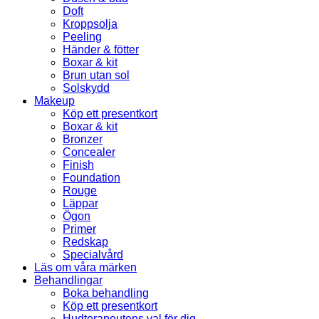
Doft
Kroppsolja
Peeling
Händer & fötter
Boxar & kit
Brun utan sol
Solskydd
Makeup
Köp ett presentkort
Boxar & kit
Bronzer
Concealer
Finish
Foundation
Rouge
Läppar
Ögon
Primer
Redskap
Specialvård
Läs om våra märken
Behandlingar
Boka behandling
Köp ett presentkort
Hudterapeutens val för dig